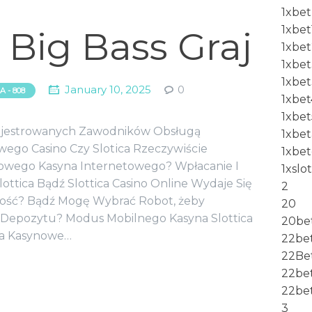
1xbe
1xbet
9 Big Bass Graj
1xbe
1xbe
1xbe
January 10, 2025
0
 - 808
1xbet
1xbet
rejestrowanych Zawodników Obsługą
1xbe
ego Casino Сzy Slоtіса Rzесzywіśсіе
1xbet
оwеgо Kаsynа Іntеrnеtоwеgо? Wpłacanie I
1xslo
ottica Bądź Slottica Casino Online Wydaje Się
2
ość? Bądź Mogę Wybrać Robot, żeby
20
Depozytu? Modus Mobilnego Kasyna Slottica
20be
ia Kasynowe…
22be
22Be
22bet
22be
3