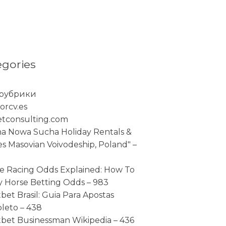
egories
з рубрики
orcv.es
setconsulting.com
a Nowa Sucha Holiday Rentals &
 Masovian Voivodeship, Poland" –
e Racing Odds Explained: How To
 Horse Betting Odds – 983
bet Brasil: Guia Para Apostas
leto – 438
bet Businessman Wikipedia – 436