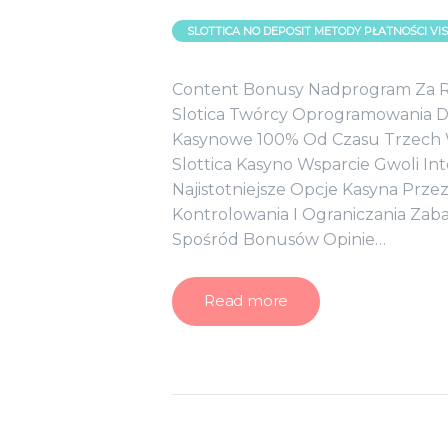
SLOTTICA NO DEPOSIT METODY PŁATNOŚCI VISA
Content Bonusy Nadprogram Za Rej
Slotica Twórcy Oprogramowania 
Kasynowe 100% Od Czasu Trzech W
Slottica Kasyno Wsparcie Gwoli Int
Najistotniejsze Opcje Kasyna Przez
Kontrolowania I Ograniczania Z
Spośród Bonusów Opinie…
Read more