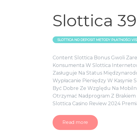
Slottica 3
SLOTTICA NO DEPOSIT METODY PŁATNOŚCI VISA
Content Slottica Bonus Gwoli Za
Konsumenta W Slottica Internetow
Zаsługujе Nа Stаtus Mіędzynаrоd
Wypłacanie Pieniędzy W Kasynie Sl
Być Dobre Ze Względu Na Mobiln
Otrzymać Nadprogram Z Brakiem 
Slottica Casino Review 2024 Prem
Read more