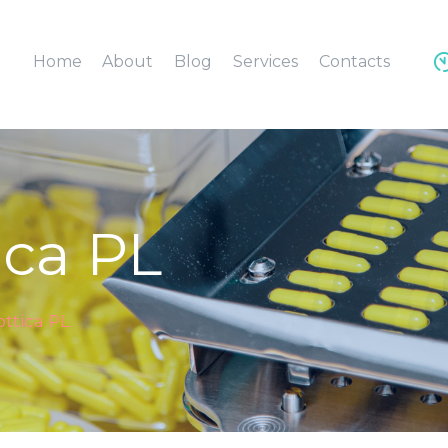
HOME
Home
About
Blog
Services
Contacts
ABOUT
BLOG
SERVICES
CONTACTS
ica PL
ottica PL