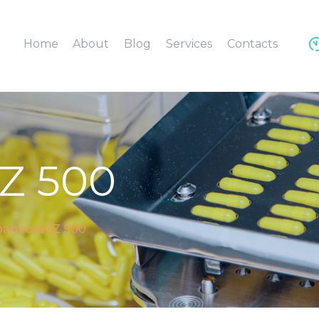
HOME
Home
About
Blog
Services
Contacts
ABOUT
BLOG
SERVICES
CONTACTS
lZ 500
bancorallZ 500