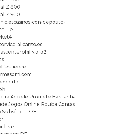
allZ 800
allZ 900
nio.escasinos-con-deposito-
o-1-e
eket4
ervice-alicante.es
ascenterphilly.org2
es
alifescience
iermasomi.com
-export.c
bh
tura Aquele Promete Barganha
ade Jogos Online Rouba Contas
Subsídio – 778
or
r brazil