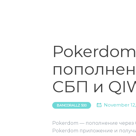
Pokerdo
пополнен
СБП и QI
November 12,
BANCORALLZ 500
Pokerdom — пополнение через С
Pokerdom приложение и получи