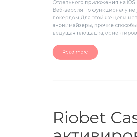
Отдельного приложения на iOS н
Веб-версия по функционалу не 
покердом Для этой же цели ис
анонимайзеры, прочие способы 
ведущая площадка, ориентиров
Read more
Riobet Cas
активиро