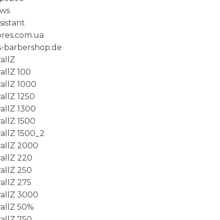
ews
ssistant
pres.com.ua
s-barbershop.de
allZ
allZ 100
allZ 1000
allZ 1250
allZ 1300
allZ 1500
allZ 1500_2
allZ 2000
allZ 220
allZ 250
allZ 275
allZ 3000
allZ 50%
allZ 750