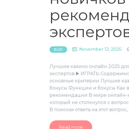
рекомен
экспертов
November 12, 2025
BLOG
Лучшие казино онлайн 2025 дл
экспертов ▶️ ИГРАТЬ Содержим
основные критерии Лучшие каз
бонусы Функции и бонусы Как в
рекомендации В мире онлайн-к
который не столкнулся с вопро
В поисках ответа на этот вопрос,
Read more