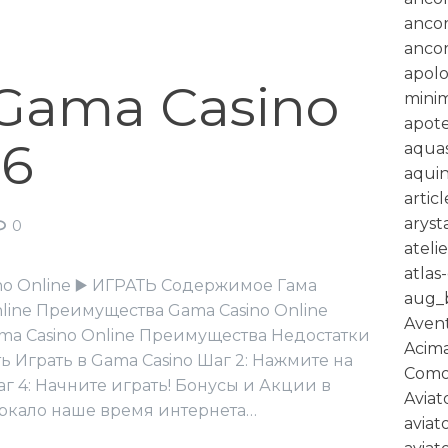
ancor
ancor
apolo
 Gama Casino
minim
apot
16
aquas
aquin
articl
aryst
0
atel
atlas
no Online ▶️ ИГРАТЬ Содержимое Гама
aug_
line Преимущества Gama Casino Online
Aven
a Casino Online Преимущества Недостатки
Acim
ь Играть в Gama Casino Шаг 2: Нажмите на
Como 
г 4: Начните играть! Бонусы и Акции в
Aviat
еркало наше время интернета…
aviato