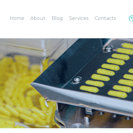
HOME
Home
About
Blog
Services
Contacts
ABOUT
BLOG
SERVICES
CONTACTS