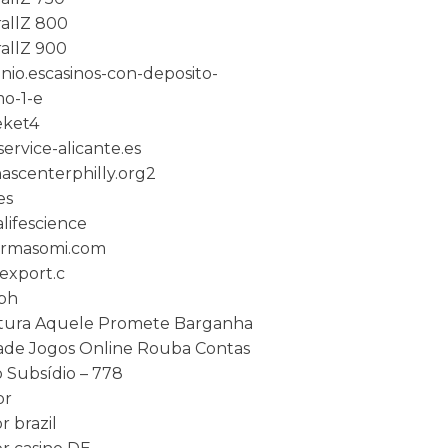
allZ 800
allZ 900
nio.escasinos-con-deposito-
o-1-e
eket4
ervice-alicante.es
ascenterphilly.org2
es
alifescience
iermasomi.com
-export.c
bh
tura Aquele Promete Barganha
ade Jogos Online Rouba Contas
Subsídio – 778
or
r brazil