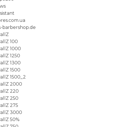
ews
ssistant
pres.com.ua
s-barbershop.de
allZ
allZ 100
allZ 1000
allZ 1250
allZ 1300
allZ 1500
allZ 1500_2
allZ 2000
allZ 220
allZ 250
allZ 275
allZ 3000
allZ 50%
allZ 750