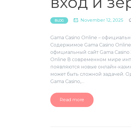
вход и зе
November 12, 2025
BLOG
Gama Casino Online – официальн
Содержимое Gama Casino Online
официальный сайт Gama Casino 
Online В современном мире инт
появляются новые онлайн-кази
может быть сложной задачей. О
Gama Casino,…
Read more