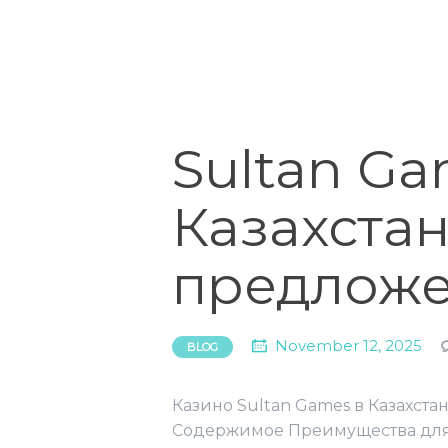
Sultan Ga
Казахста
предложен
November 12, 2025
BLOG
Казино Sultan Games в Казахста
Содержимое Преимущества для