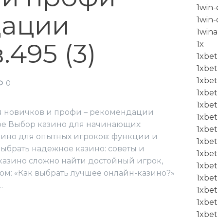
1win-
дации
1win-
1wina
.495 (3)
1x
1xbet
1xbet
1xbet
0
1xbet
1xbet
я новичков и профи – рекомендации
1xbet
ое Выбор казино для начинающих:
1xbet
ино для опытных игроков: функции и
1xbet
ыбрать надежное казино: советы и
1xbet
азино сложно найти достойный игрок,
1xbe
сом: «Как выбрать лучшее онлайн-казино?»
1xbet
…
1xbe
1xbet
1xbet