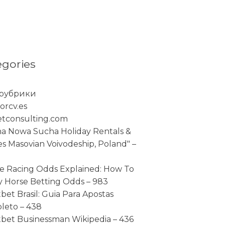
egories
з рубрики
orcv.es
setconsulting.com
a Nowa Sucha Holiday Rentals &
 Masovian Voivodeship, Poland" –
e Racing Odds Explained: How To
 Horse Betting Odds – 983
bet Brasil: Guia Para Apostas
leto – 438
bet Businessman Wikipedia – 436