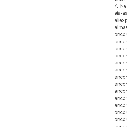
AI N
aisi-a
aliex
alma
ancor
ancor
ancor
ancor
ancor
ancor
ancor
ancor
ancor
ancor
ancor
ancor
ancor
ancor