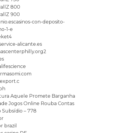
allZ 800
allZ 900
nio.escasinos-con-deposito-
o-1-e
eket4
ervice-alicante.es
ascenterphilly.org2
es
alifescience
iermasomi.com
-export.c
bh
tura Aquele Promete Barganha
ade Jogos Online Rouba Contas
Subsídio – 778
or
r brazil