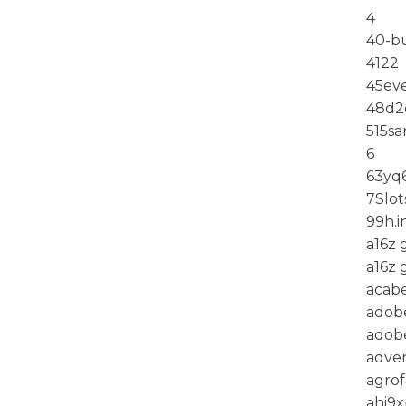
4
40-bu
4122
45ev
48d2
515s
6
63yq
7Slot
99h.i
a16z 
a16z 
acabe
adobe
adobe
adven
agrof
ahi9