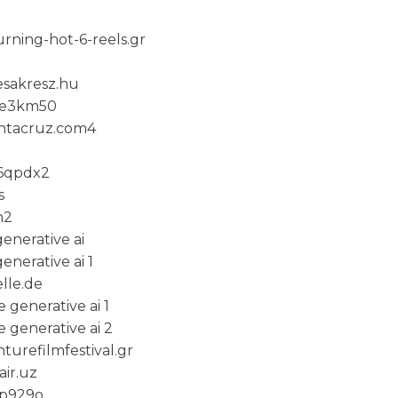
rning-hot-6-reels.gr
esakresz.hu
e3km50
antacruz.com4
6qpdx2
s
n2
generative ai
generative ai 1
lle.de
 generative ai 1
 generative ai 2
turefilmfestival.gr
air.uz
xp929o