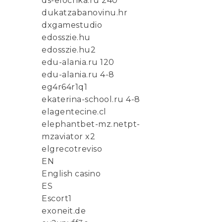
ds-elochka.ru 240
dukatzabanovinu.hr
dxgamestudio
edosszie.hu
edosszie.hu2
edu-alania.ru 120
edu-alania.ru 4-8
eg4r64r1q1
ekaterina-school.ru 4-8
elagentecine.cl
elephantbet-mz.netpt-
mzaviator x2
elgrecotreviso
EN
English casino
ES
Escort1
exoneit.de