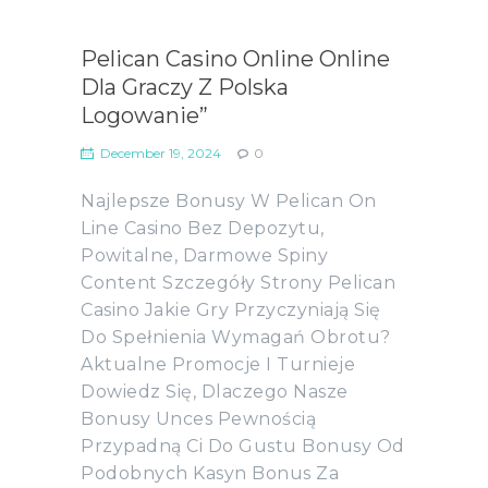
Pelican Casino Online Online
Dla Graczy Z Polska
Logowanie”
December 19, 2024
0
Najlepsze Bonusy W Pelican On
Line Casino Bez Depozytu,
Powitalne, Darmowe Spiny
Content Szczegóły Strony Pelican
Casino Jakie Gry Przyczyniają Się
Do Spełnienia Wymagań Obrotu?
Aktualne Promocje I Turnieje
Dowiedz Się, Dlaczego Nasze
Bonusy Unces Pewnością
Przypadną Ci Do Gustu Bonusy Od
Podobnych Kasyn Bonus Za