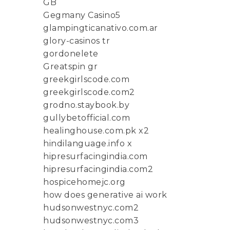
GB
Gegmany Casino5
glampingticanativo.com.ar
glory-casinos tr
gordonelete
Greatspin gr
greekgirlscode.com
greekgirlscode.com2
grodno.staybook.by
gullybetofficial.com
healinghouse.com.pk x2
hindilanguage.info x
hipresurfacingindia.com
hipresurfacingindia.com2
hospicehomejc.org
how does generative ai work
hudsonwestnyc.com2
hudsonwestnyc.com3