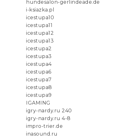
hundesalon-gerlindeade.de
i-ksiazka.pl
icestupa10
icestupa11
icestupa12
icestupa13
icestupa2
icestupa3
icestupa4
icestupa6
icestupa7
icestupa8
icestupa9
IGAMING
igry-nardy.ru 240
igry-nardy.ru 4-8
impro-trier.de
inasound.ru