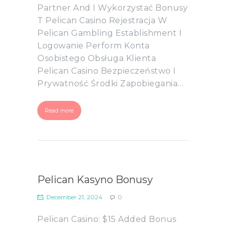
Partner And I Wykorzystać Bonusy
T Pelican Casino Rejestracja W
Pelican Gambling Establishment I
Logowanie Perform Konta
Osobistego Obsługa Klienta
Pelican Casino Bezpieczeństwo I
Prywatność Środki Zapobiegania…
Read more
Pelican Kasyno Bonusy
December 21, 2024
0
Pelican Casino: $15 Added Bonus