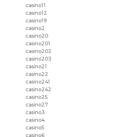
casino11
casino12
casino19
casino2
casino20
casino201
casino202
casino203
casino21
casino22
casino241
casino242
casino25
casino27
casino3
casino4
casino5
casino6