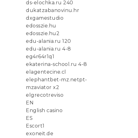
ds-elochka.ru 240
dukatzabanovinu.hr
dxgamestudio
edosszie.hu
edosszie.hu2
edu-alania.ru 120
edu-alania.ru 4-8
eg4r64r1q1
ekaterina-school.ru 4-8
elagentecine.cl
elephantbet-mz.netpt-
mzaviator x2
elgrecotreviso
EN
English casino
ES
Escort1
exoneit.de