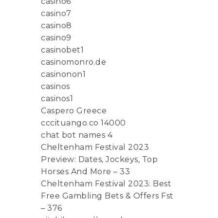
casino6
casino7
casino8
casino9
casinobet1
casinomonro.de
casinonon1
casinos
casinos1
Caspero Greece
cccituango.co 14000
chat bot names 4
Cheltenham Festival 2023
Preview: Dates, Jockeys, Top
Horses And More – 33
Cheltenham Festival 2023: Best
Free Gambling Bets & Offers Fst
– 376