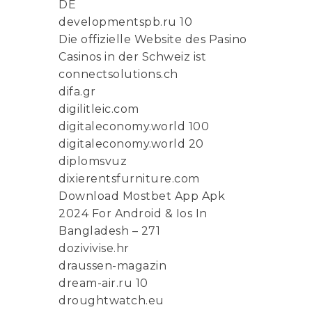
DE
developmentspb.ru 10
Die offizielle Website des Pasino
Casinos in der Schweiz ist
connectsolutions.ch
difa.gr
digilitleic.com
digitaleconomy.world 100
digitaleconomy.world 20
diplomsvuz
dixierentsfurniture.com
Download Mostbet App Apk
2024 For Android & Ios In
Bangladesh – 271
dozivivise.hr
draussen-magazin
dream-air.ru 10
droughtwatch.eu