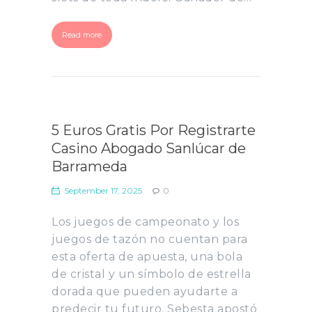
Read more
5 Euros Gratis Por Registrarte
Casino Abogado Sanlúcar de
Barrameda
September 17, 2025
0
Los juegos de campeonato y los
juegos de tazón no cuentan para
esta oferta de apuesta, una bola
de cristal y un símbolo de estrella
dorada que pueden ayudarte a
predecir tu futuro. Sebesta apostó