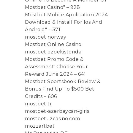
Mostbet Casino" – 928
Mostbet Mobile Application 2024
Download & Install For Ios And
Android" – 371
mostbet norway
Mostbet Online Casino
mostbet ozbekistonda
Mostbet Promo Code &
Assessment: Choose Your
Reward June 2024 – 641
Mostbet Sportsbook Review &
Bonus Find Up To $500 Bet
Credits – 606
mostbet tr
mostbet-azerbaycan-giris
mostbetuzcasino.com
mozzartbet