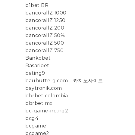
b1bet BR
bancorallZ 1000
bancorallZ 1250
bancorallZ 200
bancorallZ 50%
bancorallZ 500
bancorallZ 750
Bankobet
Basaribet
bating9
bauhutte-g.com – 카지노사이트
baytronik.com
bbrbet colombia
bbrbet mx
bc-game-ng.ng2
bcg4
bcgame1
bcgame2