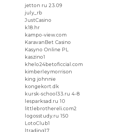
jetton ru 23.09
july_rb
JustCasino
k18.hr
kampo-view.com
KaravanBet Casino
Kasyno Online PL
kaszino1
khelo24betoficcial.com
kimberleymorrison
king johnnie
kongekort.dk
kursk-school33.ru 4-8
lesparksad.ru 10
littlebrothereli.com2
logosstudy.ru 150
LotoClub1
ltrading17