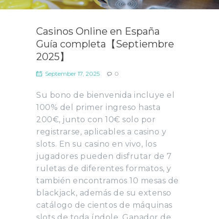
Casinos Online en España
Guía completa【Septiembre
2025】
September 17, 2025
0
Su bono de bienvenida incluye el
100% del primer ingreso hasta
200€, junto con 10€ solo por
registrarse, aplicables a casino y
slots. En su casino en vivo, los
jugadores pueden disfrutar de 7
ruletas de diferentes formatos, y
también encontramos 10 mesas de
blackjack, además de su extenso
catálogo de cientos de máquinas
slots de toda índole. Ganador de…