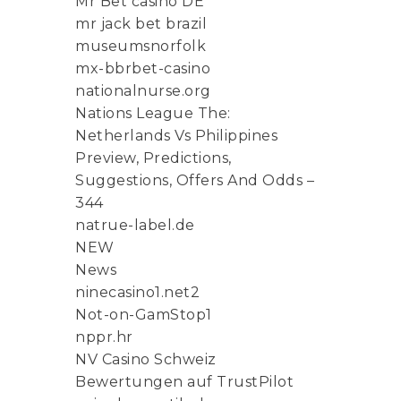
Mr Bet casino DE
mr jack bet brazil
museumsnorfolk
mx-bbrbet-casino
nationalnurse.org
Nations League The:
Netherlands Vs Philippines
Preview, Predictions,
Suggestions, Offers And Odds –
344
natrue-label.de
NEW
News
ninecasino1.net2
Not-on-GamStop1
nppr.hr
NV Casino Schweiz
Bewertungen auf TrustPilot