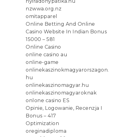
nyiradonypatika.hu
nzwwa.org.nz
omitapparel
Online Betting And Online
Casino Website In Indian Bonus
15000 – 581
Online Casino
online casino au
online-game
onlinekaszinokmagyarorszagon.
hu
onlinekaszinomagyar.hu
onlinekaszinomagyaroknak
onlone casino ES
Opinie, Logowanie, Recenzja I
Bonus – 417
Optimization
oreginadiploma