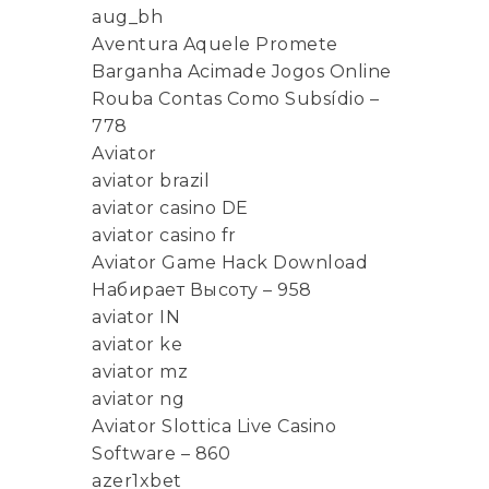
aug_bh
Aventura Aquele Promete
Barganha Acimade Jogos Online
Rouba Contas Como Subsídio –
778
Aviator
aviator brazil
aviator casino DE
aviator casino fr
Aviator Game Hack Download
Набирает Высоту – 958
aviator IN
aviator ke
aviator mz
aviator ng
Aviator Slottica Live Casino
Software – 860
azer1xbet