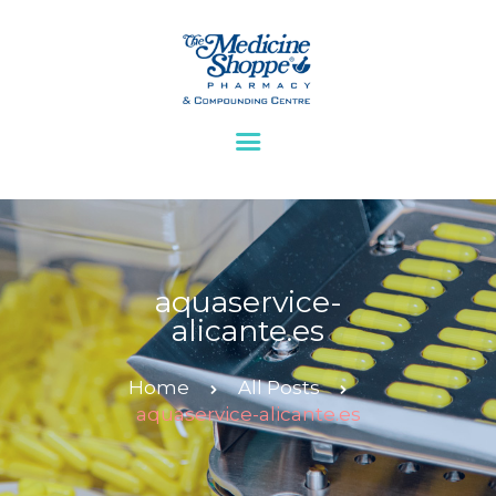
HOME
ABOUT
BLOG
SERVICES
CONTACTS
aquaservice-
alicante.es
Home
All Posts
aquaservice-alicante.es