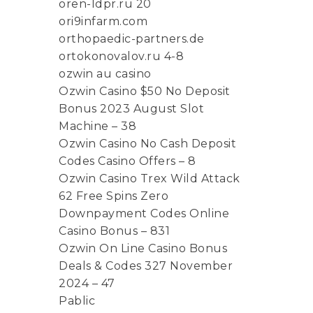
oren-ldpr.ru 20
ori9infarm.com
orthopaedic-partners.de
ortokonovalov.ru 4-8
ozwin au casino
Ozwin Casino $50 No Deposit
Bonus 2023 August Slot
Machine – 38
Ozwin Casino No Cash Deposit
Codes Casino Offers – 8
Ozwin Casino Trex Wild Attack
62 Free Spins Zero
Downpayment Codes Online
Casino Bonus – 831
Ozwin On Line Casino Bonus
Deals & Codes 327 November
2024 – 47
Pablic