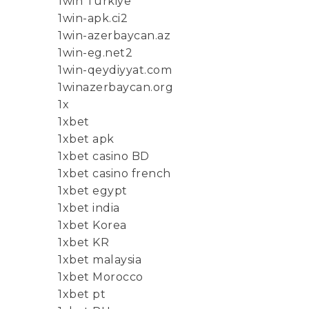
1win Turkiye
1win-apk.ci2
1win-azerbaycan.az
1win-eg.net2
1win-qeydiyyat.com
1winazerbaycan.org
1x
1xbet
1xbet apk
1xbet casino BD
1xbet casino french
1xbet egypt
1xbet india
1xbet Korea
1xbet KR
1xbet malaysia
1xbet Morocco
1xbet pt