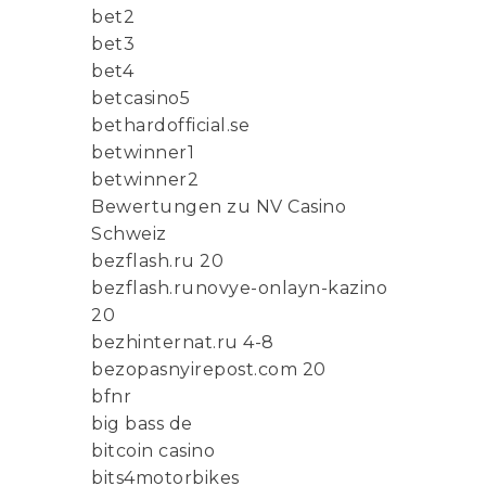
bet2
bet3
bet4
betcasino5
bethardofficial.se
betwinner1
betwinner2
Bewertungen zu NV Casino
Schweiz
bezflash.ru 20
bezflash.runovye-onlayn-kazino
20
bezhinternat.ru 4-8
bezopasnyirepost.com 20
bfnr
big bass de
bitcoin casino
bits4motorbikes