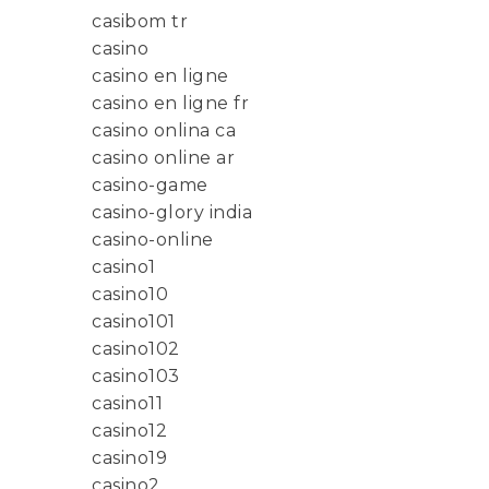
casibom tr
casino
casino en ligne
casino en ligne fr
casino onlina ca
casino online ar
casino-game
casino-glory india
casino-online
casino1
casino10
casino101
casino102
casino103
casino11
casino12
casino19
casino2