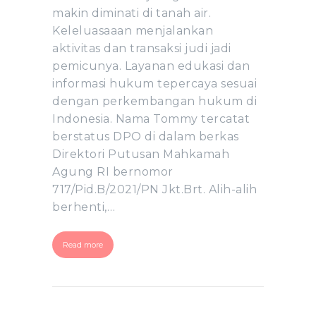
makin diminati di tanah air.
Keleluasaaan menjalankan
aktivitas dan transaksi judi jadi
pemicunya. Layanan edukasi dan
informasi hukum tepercaya sesuai
dengan perkembangan hukum di
Indonesia. Nama Tommy tercatat
berstatus DPO di dalam berkas
Direktori Putusan Mahkamah
Agung RI bernomor
717/Pid.B/2021/PN Jkt.Brt. Alih-alih
berhenti,…
Read more