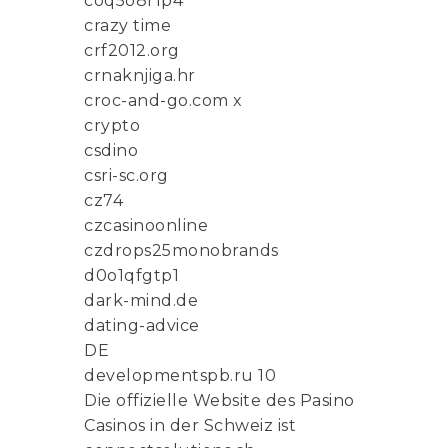
coq5o8r1p4
crazy time
crf2012.org
crnaknjiga.hr
croc-and-go.com x
crypto
csdino
csri-sc.org
cz74
czcasinoonline
czdrops25monobrands
d0o1qfgtp1
dark-mind.de
dating-advice
DE
developmentspb.ru 10
Die offizielle Website des Pasino
Casinos in der Schweiz ist