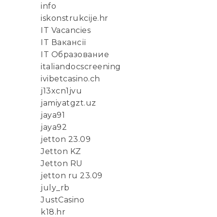
info
iskonstrukcije.hr
IT Vacancies
IT Вакансії
IT Образование
italiandocscreening
ivibetcasino.ch
j13xcn1jvu
jamiyatgzt.uz
jaya91
jaya92
jetton 23.09
Jetton KZ
Jetton RU
jetton ru 23.09
july_rb
JustCasino
k18.hr