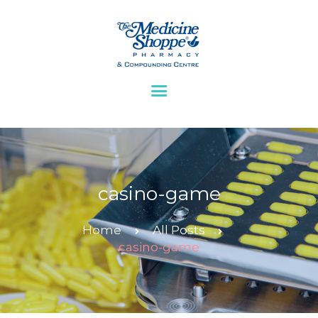
HOME
ABOUT
BLOG
SERVICES
CONTACTS
casino-game
Home
All Posts
casino-game