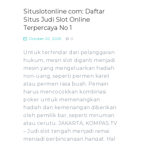
Situslotonline com: Daftar
Situs Judi Slot Online
Terpercaya No 1
October 20, 2025
0
Untuk terhindar dari pelanggaran
hukum, mesin slot diganti menjadi
mesin yang mengeluarkan hadiah
non-uang, seperti permen karet
atau permen rasa buah. Pemain
harus mencocokkan kombinasi
poker untuk memenangkan
hadiah dan kemenangan diberikan
oleh pemilik bar, seperti minuman
atau cerutu. JAKARTA, KOMPAS.TV
– Judi slot tengah menjadi ramai
menjadi perbincangan hangat. Hal