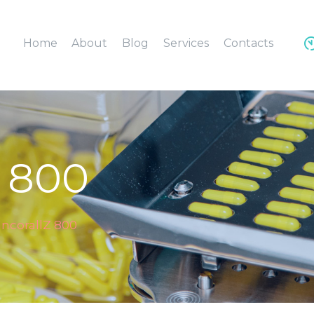
HOME
Home
About
Blog
Services
Contacts
ABOUT
BLOG
SERVICES
CONTACTS
Z 800
ancorallZ 800