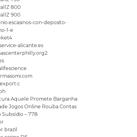
allZ 800
allZ 900
nio.escasinos-con-deposito-
o-1-e
eket4
ervice-alicante.es
ascenterphilly.org2
es
alifescience
iermasomi.com
-export.c
bh
tura Aquele Promete Barganha
ade Jogos Online Rouba Contas
Subsídio – 778
or
r brazil