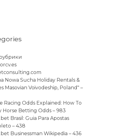
egories
з рубрики
orcv.es
setconsulting.com
a Nowa Sucha Holiday Rentals &
 Masovian Voivodeship, Poland" –
e Racing Odds Explained: How To
 Horse Betting Odds – 983
bet Brasil: Guia Para Apostas
leto – 438
bet Businessman Wikipedia – 436