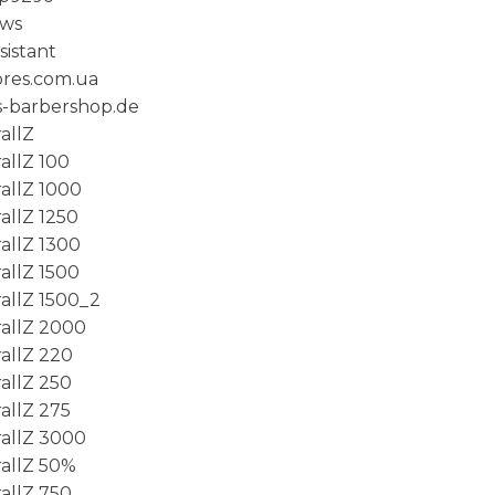
ews
ssistant
pres.com.ua
s-barbershop.de
allZ
allZ 100
allZ 1000
allZ 1250
allZ 1300
allZ 1500
allZ 1500_2
allZ 2000
allZ 220
allZ 250
allZ 275
allZ 3000
allZ 50%
allZ 750