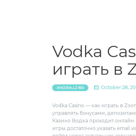
Vodka Cas
играть в
October 28, 20
ANCORALLZ 800
Vodka Casino — как играть в Zo
управлять бонусами, депозитами
Казино Водка проходит онлайн и
игры достаточно указать email 
войти через актуальное зеркало.