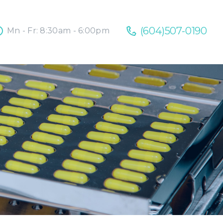
(604)507-0190
Mn - Fr: 8:30am - 6:00pm