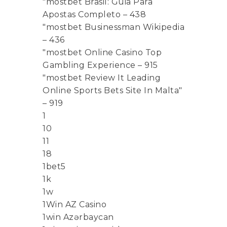
"mostbet Brasil: Guia Para
Apostas Completo – 438
"mostbet Businessman Wikipedia
– 436
"mostbet Online Casino Top
Gambling Experience – 915
"mostbet Review It Leading
Online Sports Bets Site In Malta"
– 919
1
10
11
18
1bet5
1k
1w
1Win AZ Casino
1win Azərbaycan