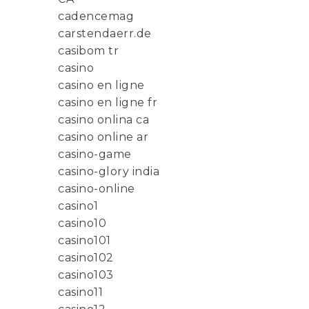
cadencemag
carstendaerr.de
casibom tr
casino
casino en ligne
casino en ligne fr
casino onlina ca
casino online ar
casino-game
casino-glory india
casino-online
casino1
casino10
casino101
casino102
casino103
casino11