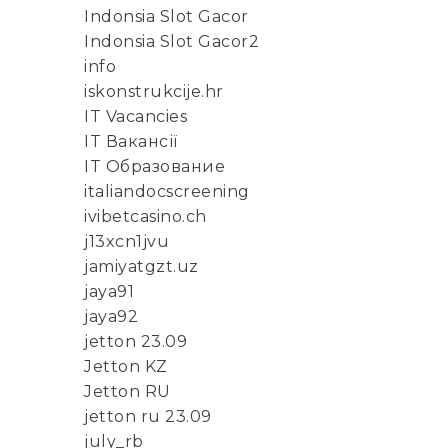
Indonsia Slot Gacor
Indonsia Slot Gacor2
info
iskonstrukcije.hr
IT Vacancies
IT Вакансії
IT Образование
italiandocscreening
ivibetcasino.ch
j13xcn1jvu
jamiyatgzt.uz
jaya91
jaya92
jetton 23.09
Jetton KZ
Jetton RU
jetton ru 23.09
july_rb