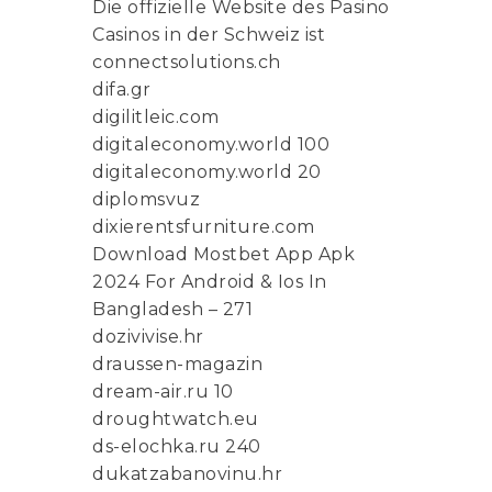
Die offizielle Website des Pasino
Casinos in der Schweiz ist
connectsolutions.ch
difa.gr
digilitleic.com
digitaleconomy.world 100
digitaleconomy.world 20
diplomsvuz
dixierentsfurniture.com
Download Mostbet App Apk
2024 For Android & Ios In
Bangladesh – 271
dozivivise.hr
draussen-magazin
dream-air.ru 10
droughtwatch.eu
ds-elochka.ru 240
dukatzabanovinu.hr