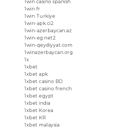
1win casino spanish
1win fr
1win Turkiye
1win-apk.ci2
1win-azerbaycan.az
1win-eg.net2
1win-qeydiyyat.com
1winazerbaycan.org
1x
1xbet
1xbet apk
1xbet casino BD
1xbet casino french
1xbet egypt
1xbet india
1xbet Korea
1xbet KR
1xbet malaysia