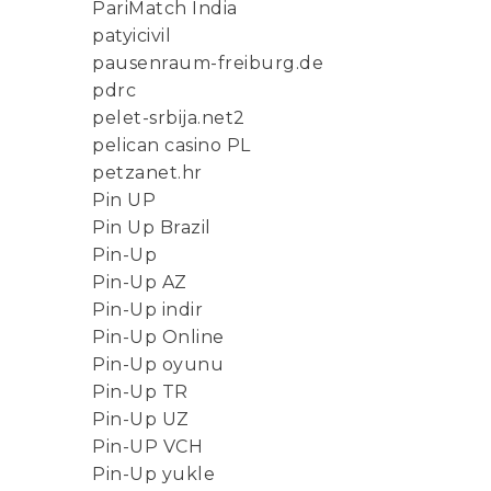
PariMatch India
patyicivil
pausenraum-freiburg.de
pdrc
pelet-srbija.net2
pelican casino PL
petzanet.hr
Pin UP
Pin Up Brazil
Pin-Up
Pin-Up AZ
Pin-Up indir
Pin-Up Online
Pin-Up oyunu
Pin-Up TR
Pin-Up UZ
Pin-UP VCH
Pin-Up yukle