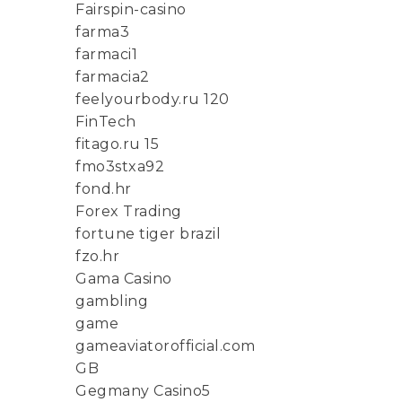
Fairspin-casino
farma3
farmaci1
farmacia2
feelyourbody.ru 120
FinTech
fitago.ru 15
fmo3stxa92
fond.hr
Forex Trading
fortune tiger brazil
fzo.hr
Gama Casino
gambling
game
gameaviatorofficial.com
GB
Gegmany Casino5