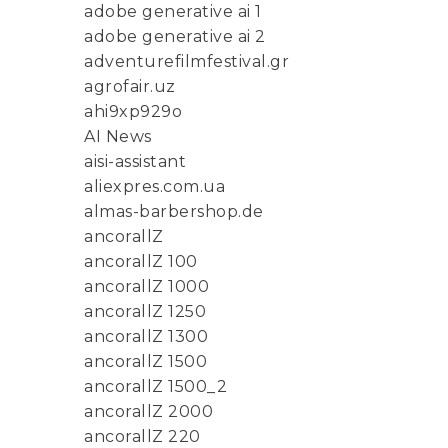
adobe generative ai 1
adobe generative ai 2
adventurefilmfestival.gr
agrofair.uz
ahi9xp929o
AI News
aisi-assistant
aliexpres.com.ua
almas-barbershop.de
ancorallZ
ancorallZ 100
ancorallZ 1000
ancorallZ 1250
ancorallZ 1300
ancorallZ 1500
ancorallZ 1500_2
ancorallZ 2000
ancorallZ 220