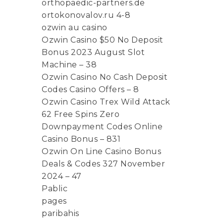
orthopaedic-partners.de
ortokonovalov.ru 4-8
ozwin au casino
Ozwin Casino $50 No Deposit
Bonus 2023 August Slot
Machine – 38
Ozwin Casino No Cash Deposit
Codes Casino Offers – 8
Ozwin Casino Trex Wild Attack
62 Free Spins Zero
Downpayment Codes Online
Casino Bonus – 831
Ozwin On Line Casino Bonus
Deals & Codes 327 November
2024 – 47
Pablic
pages
paribahis