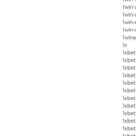
1win-
1win-
1win-
1win-
1wina
1x
1xbet
1xbet
1xbet
1xbet
1xbet
1xbet
1xbet
1xbet
1xbet
1xbe
1xbet