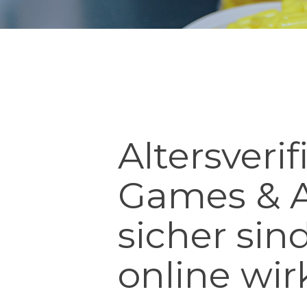
Altersverif
Games & 
sicher sin
online wir