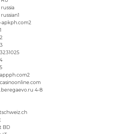
t RU
 russia
 russian1
t-apkph.com2
1
t2
t3
t3231025
4
5
tappph.com2
casinoonline.com
t.beregaevo.ru 4-8
tschweiz.ch
t
t BD