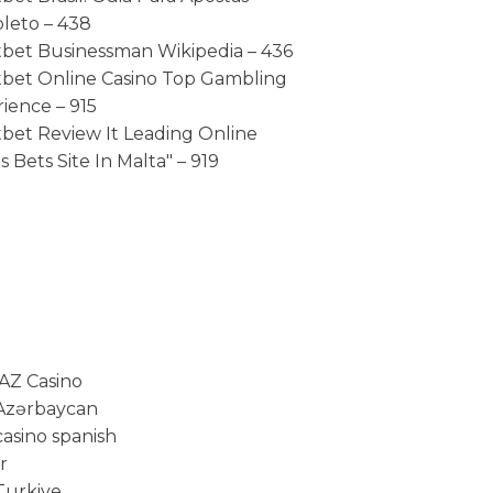
leto – 438
bet Businessman Wikipedia – 436
bet Online Casino Top Gambling
ience – 915
bet Review It Leading Online
s Bets Site In Malta" – 919
AZ Casino
 Azərbaycan
casino spanish
r
Turkiye