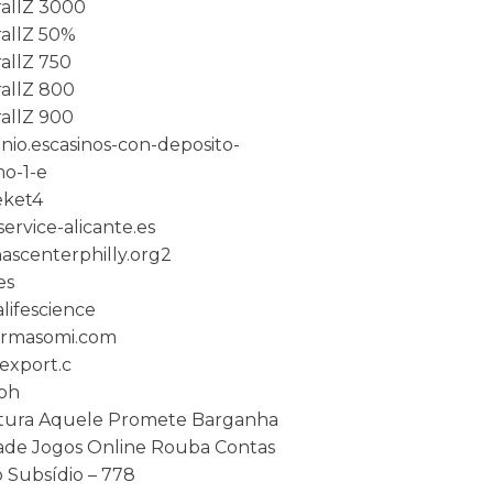
allZ 3000
allZ 50%
allZ 750
allZ 800
allZ 900
nio.escasinos-con-deposito-
o-1-e
eket4
ervice-alicante.es
ascenterphilly.org2
es
alifescience
iermasomi.com
-export.c
bh
tura Aquele Promete Barganha
ade Jogos Online Rouba Contas
Subsídio – 778