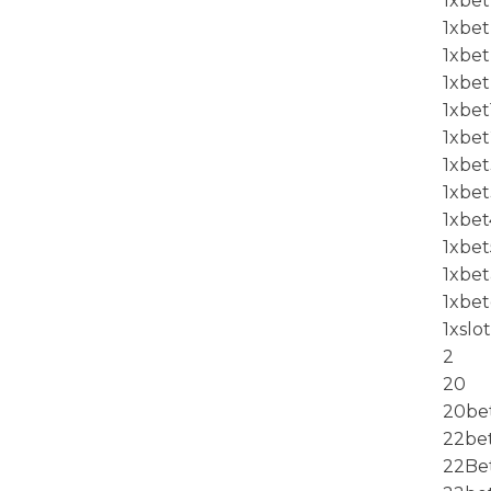
1xbe
1xbet
1xbet
1xbe
1xbet
1xbe
1xbe
1xbe
1xbet
1xbet
1xbe
1xbet
1xslo
2
20
20be
22be
22Be