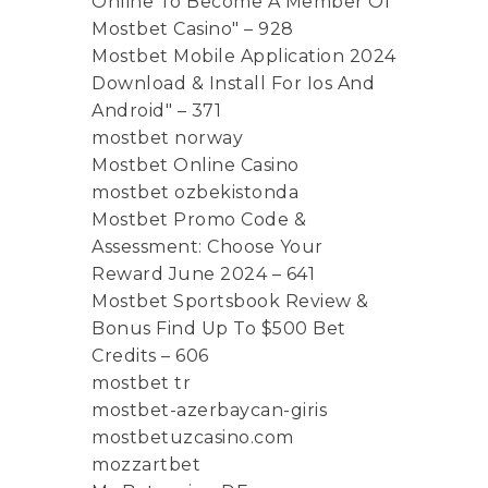
Online To Become A Member Of
Mostbet Casino" – 928
Mostbet Mobile Application 2024
Download & Install For Ios And
Android" – 371
mostbet norway
Mostbet Online Casino
mostbet ozbekistonda
Mostbet Promo Code &
Assessment: Choose Your
Reward June 2024 – 641
Mostbet Sportsbook Review &
Bonus Find Up To $500 Bet
Credits – 606
mostbet tr
mostbet-azerbaycan-giris
mostbetuzcasino.com
mozzartbet