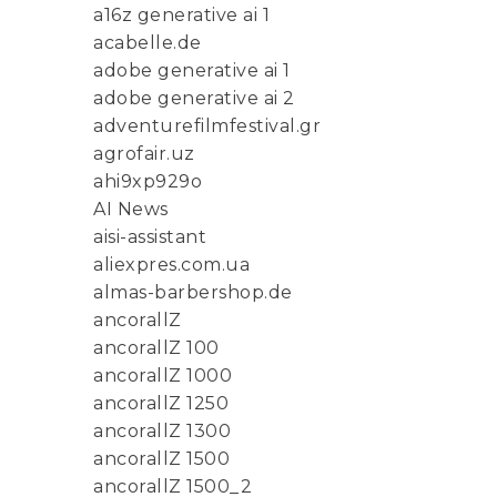
a16z generative ai 1
acabelle.de
adobe generative ai 1
adobe generative ai 2
adventurefilmfestival.gr
agrofair.uz
ahi9xp929o
AI News
aisi-assistant
aliexpres.com.ua
almas-barbershop.de
ancorallZ
ancorallZ 100
ancorallZ 1000
ancorallZ 1250
ancorallZ 1300
ancorallZ 1500
ancorallZ 1500_2