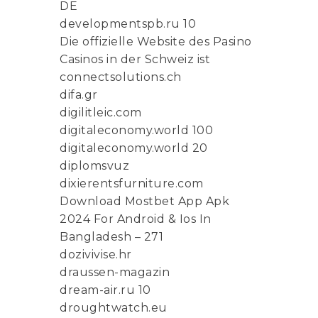
DE
developmentspb.ru 10
Die offizielle Website des Pasino
Casinos in der Schweiz ist
connectsolutions.ch
difa.gr
digilitleic.com
digitaleconomy.world 100
digitaleconomy.world 20
diplomsvuz
dixierentsfurniture.com
Download Mostbet App Apk
2024 For Android & Ios In
Bangladesh – 271
dozivivise.hr
draussen-magazin
dream-air.ru 10
droughtwatch.eu