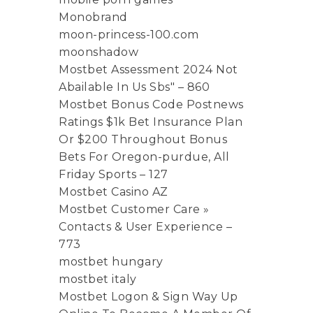
Monobrand
moon-princess-100.com
moonshadow
Mostbet Assessment 2024 Not
Abailable In Us Sbs" – 860
Mostbet Bonus Code Postnews
Ratings $1k Bet Insurance Plan
Or $200 Throughout Bonus
Bets For Oregon-purdue, All
Friday Sports – 127
Mostbet Casino AZ
Mostbet Customer Care »
Contacts & User Experience –
773
mostbet hungary
mostbet italy
Mostbet Logon & Sign Way Up