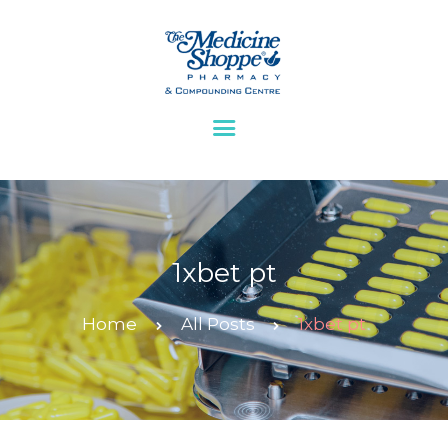
HOME
ABOUT
BLOG
SERVICES
CONTACTS
1xbet pt
Home
All Posts
1xbet pt