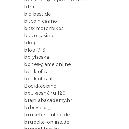
bfnr
big bass de
bitcoin casino
bits4motorbikes
bizzo casino
blog
blog-713
bolyhoska
bones-game.online
book of ra
book of ra it
Bookkeeping
bou-sosh6.ru 120
brainlabacademy.hr
brbcva.org
brucebetonline.de
bruecke-online.de