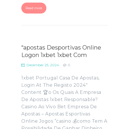
Read more
“apostas Desportivas Online
Logon 1xbet 1xbet Com
December 25, 2024
0
1xbet Portugal Casa De Apostas,
Login At The Registo 2024″
Content 🏆o Os Quais A Empresa
De Apostas 1xbet Responsable?
Casino Ao Vivo Bet Empresa De
Apostas – Apostas Esportivas
Online Jogos “casino 💰como Tem A
Possibilidade De Ganhar Dinheiro