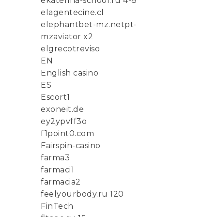
ekaterina-school.ru 4-8
elagentecine.cl
elephantbet-mz.netpt-
mzaviator x2
elgrecotreviso
EN
English casino
ES
Escort1
exoneit.de
ey2ypvff3o
f1point0.com
Fairspin-casino
farma3
farmaci1
farmacia2
feelyourbody.ru 120
FinTech