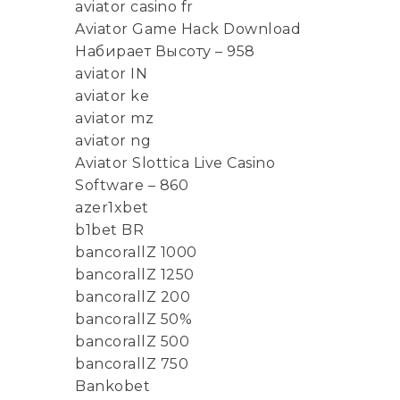
aviator casino fr
Aviator Game Hack Download
Набирает Высоту – 958
aviator IN
aviator ke
aviator mz
aviator ng
Aviator Slottica Live Casino
Software – 860
azer1xbet
b1bet BR
bancorallZ 1000
bancorallZ 1250
bancorallZ 200
bancorallZ 50%
bancorallZ 500
bancorallZ 750
Bankobet