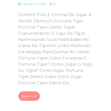
January 3, 2025
0
Content Prós E Contras De Jogar A
Versão Demo Do Fortune Tiger
Fortune Tiger Demo: Jogar
Gratuitamente O Jogo Do Tigre
Aprimorando Suas Habilidades No
Game Do Tigrinho Grátis Melhores
Estratégias Para Ganhar No Game
Fortune Tiger Como Funciona O
Fortune Tiger? Como Jogar O Jogo
Do Tigre? Como Jogar Fortune
Tiger Demo Grátis Como Jogar
Fortune Tiger Demo Da…
Read more