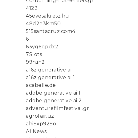
40-burning-hot-6-reels.gr
4122
45evesakresz.hu
48d2e3km50
515santacruz.com4
6
63yq6qpdx2
7Slots
99h.in2
a16z generative ai
a16z generative ai 1
acabelle.de
adobe generative ai 1
adobe generative ai 2
adventurefilmfestival.gr
agrofair.uz
ahi9xp929o
AI News