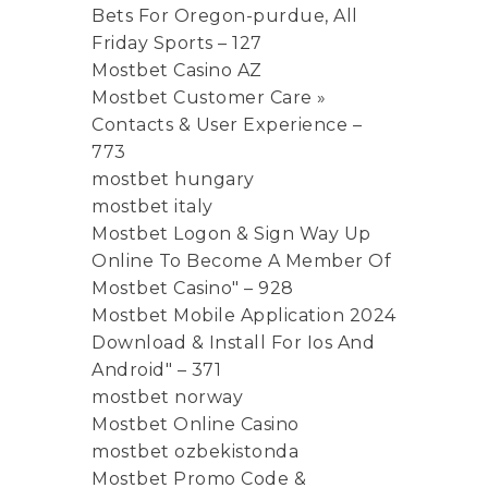
Bets For Oregon-purdue, All
Friday Sports – 127
Mostbet Casino AZ
Mostbet Customer Care »
Contacts & User Experience –
773
mostbet hungary
mostbet italy
Mostbet Logon & Sign Way Up
Online To Become A Member Of
Mostbet Casino" – 928
Mostbet Mobile Application 2024
Download & Install For Ios And
Android" – 371
mostbet norway
Mostbet Online Casino
mostbet ozbekistonda
Mostbet Promo Code &