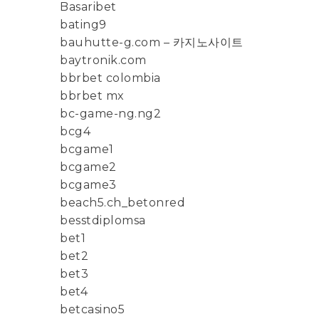
Basaribet
bating9
bauhutte-g.com – 카지노사이트
baytronik.com
bbrbet colombia
bbrbet mx
bc-game-ng.ng2
bcg4
bcgame1
bcgame2
bcgame3
beach5.ch_betonred
besstdiplomsa
bet1
bet2
bet3
bet4
betcasino5