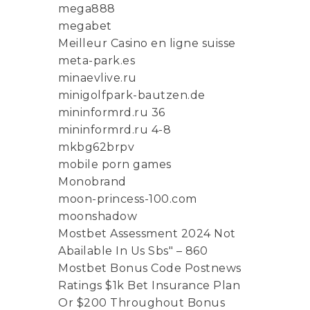
mega888
megabet
Meilleur Casino en ligne suisse
meta-park.es
minaevlive.ru
minigolfpark-bautzen.de
mininformrd.ru 36
mininformrd.ru 4-8
mkbg62brpv
mobile porn games
Monobrand
moon-princess-100.com
moonshadow
Mostbet Assessment 2024 Not
Abailable In Us Sbs" – 860
Mostbet Bonus Code Postnews
Ratings $1k Bet Insurance Plan
Or $200 Throughout Bonus