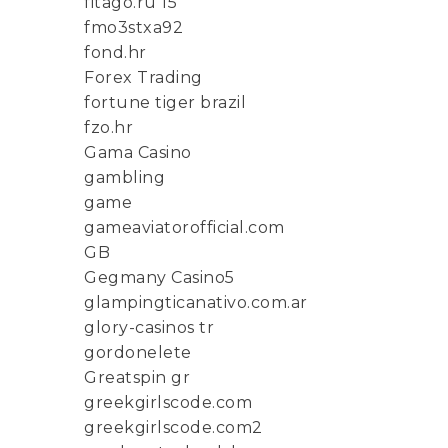
fitago.ru 15
fmo3stxa92
fond.hr
Forex Trading
fortune tiger brazil
fzo.hr
Gama Casino
gambling
game
gameaviatorofficial.com
GB
Gegmany Casino5
glampingticanativo.com.ar
glory-casinos tr
gordonelete
Greatspin gr
greekgirlscode.com
greekgirlscode.com2