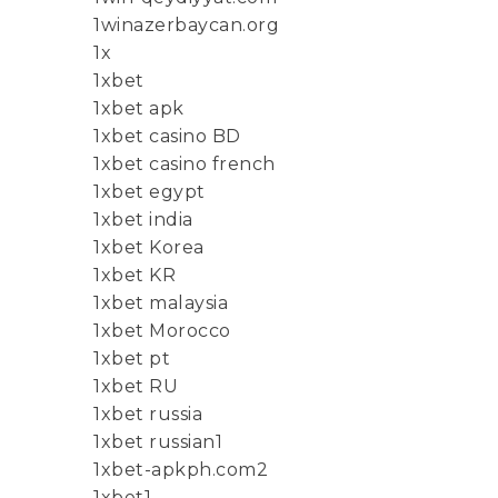
1winazerbaycan.org
1x
1xbet
1xbet apk
1xbet casino BD
1xbet casino french
1xbet egypt
1xbet india
1xbet Korea
1xbet KR
1xbet malaysia
1xbet Morocco
1xbet pt
1xbet RU
1xbet russia
1xbet russian1
1xbet-apkph.com2
1xbet1