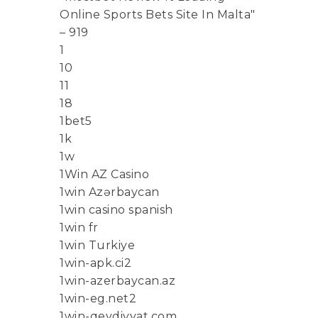
Online Sports Bets Site In Malta"
– 919
1
10
11
18
1bet5
1k
1w
1Win AZ Casino
1win Azərbaycan
1win casino spanish
1win fr
1win Turkiye
1win-apk.ci2
1win-azerbaycan.az
1win-eg.net2
1win-qeydiyyat.com