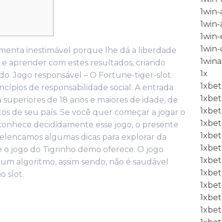
1win-
1win-
1win-
1win-
enta inestimável porque lhe dá a liberdade
1wina
s e aprender com estes resultados, criando
1x
o. Jogo responsável – O Fortune-tiger-slot.
1xbet
ncípios de responsabilidade social. A entrada
1xbet
ra superiores de 18 anos e maiores de idade, de
1xbet
 de seu país. Se você quer começar a jogar o
1xbet
 conhece decididamente esse jogo, o presente
1xbet
, elencamos algumas dicas para explorar da
1xbet
e o jogo do Tigrinho demo oferece. O jogo
1xbet
 um algoritmo, assim sendo, não é saudável
1xbet
 slot.
1xbet
1xbe
1xbet