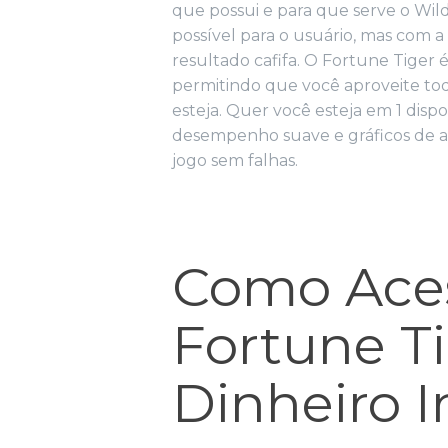
que possui e para que serve o Wil
possível para o usuário, mas com 
resultado cafifa. O Fortune Tiger 
permitindo que você aproveite t
esteja. Quer você esteja em 1 disp
desempenho suave e gráficos de al
jogo sem falhas.
Como Aces
Fortune T
Dinheiro I