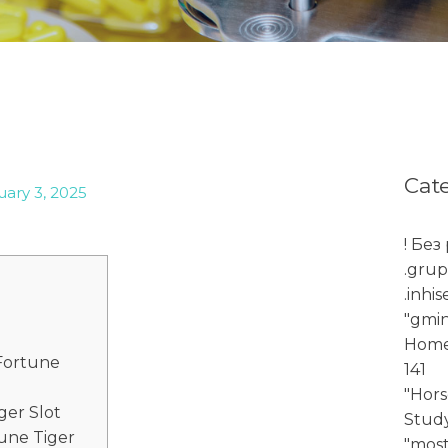
Cat
uary 3, 2025
! Бе
.grup
.inhi
"gmin
Homes
 Fortune
141
"Hors
ger Slot
Study
une Tiger
"most