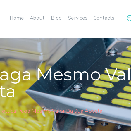
HOME
Home
About
Blog
Services
Contacts
ABOUT
BLOG
SERVICES
CONTACTS
 Paga Mesmo Va
ta
Slottica Paga Mesmo Valor Da Sua Aposta