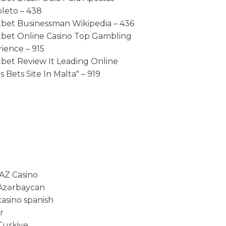
leto – 438
bet Businessman Wikipedia – 436
bet Online Casino Top Gambling
ience – 915
bet Review It Leading Online
s Bets Site In Malta" – 919
AZ Casino
 Azərbaycan
casino spanish
r
Turkiye