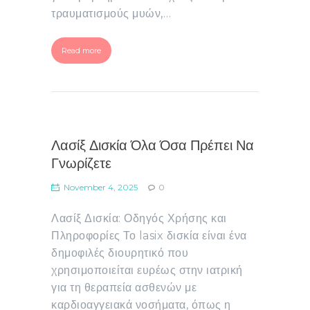
τραυματισμούς μυών,…
Read more
Λασίξ Δισκία Όλα Όσα Πρέπει Να
Γνωρίζετε
November 4, 2025
0
Λασίξ Δισκία: Οδηγός Χρήσης και
Πληροφορίες Το lasix δισκία είναι ένα
δημοφιλές διουρητικό που
χρησιμοποιείται ευρέως στην ιατρική
για τη θεραπεία ασθενών με
καρδιοαγγειακά νοσήματα, όπως η