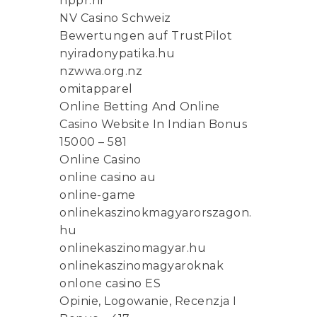
nppr.hr
NV Casino Schweiz
Bewertungen auf TrustPilot
nyiradonypatika.hu
nzwwa.org.nz
omitapparel
Online Betting And Online
Casino Website In Indian Bonus
15000 – 581
Online Casino
online casino au
online-game
onlinekaszinokmagyarorszagon.
hu
onlinekaszinomagyar.hu
onlinekaszinomagyaroknak
onlone casino ES
Opinie, Logowanie, Recenzja I