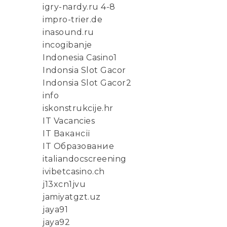
igry-nardy.ru 4-8
impro-trier.de
inasound.ru
incogibanje
Indonesia Casino1
Indonsia Slot Gacor
Indonsia Slot Gacor2
info
iskonstrukcije.hr
IT Vacancies
IT Вакансії
IT Образование
italiandocscreening
ivibetcasino.ch
j13xcn1jvu
jamiyatgzt.uz
jaya91
jaya92