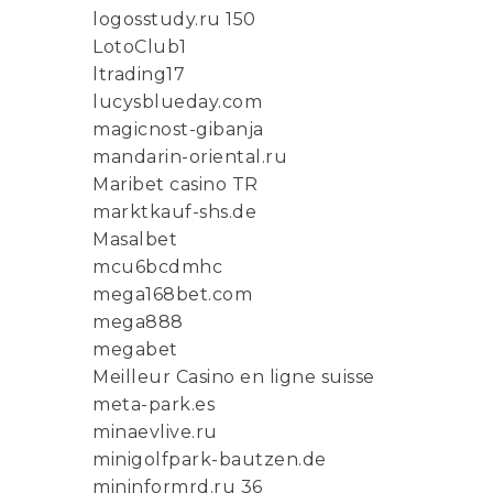
logosstudy.ru 150
LotoClub1
ltrading17
lucysblueday.com
magicnost-gibanja
mandarin-oriental.ru
Maribet casino TR
marktkauf-shs.de
Masalbet
mcu6bcdmhc
mega168bet.com
mega888
megabet
Meilleur Casino en ligne suisse
meta-park.es
minaevlive.ru
minigolfpark-bautzen.de
mininformrd.ru 36