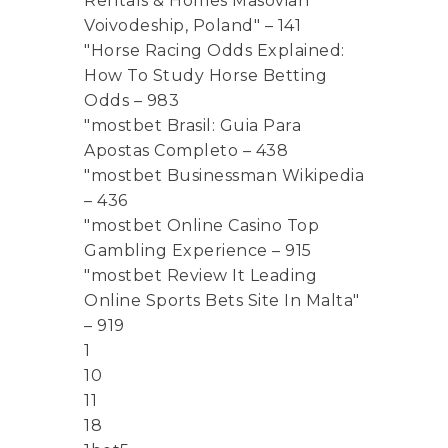
Rentals & Homes Masovian
Voivodeship, Poland" – 141
"Horse Racing Odds Explained:
How To Study Horse Betting
Odds – 983
"mostbet Brasil: Guia Para
Apostas Completo – 438
"mostbet Businessman Wikipedia
– 436
"mostbet Online Casino Top
Gambling Experience – 915
"mostbet Review It Leading
Online Sports Bets Site In Malta"
– 919
1
10
11
18