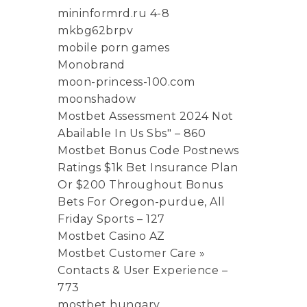
mininformrd.ru 4-8
mkbg62brpv
mobile porn games
Monobrand
moon-princess-100.com
moonshadow
Mostbet Assessment 2024 Not
Abailable In Us Sbs" – 860
Mostbet Bonus Code Postnews
Ratings $1k Bet Insurance Plan
Or $200 Throughout Bonus
Bets For Oregon-purdue, All
Friday Sports – 127
Mostbet Casino AZ
Mostbet Customer Care »
Contacts & User Experience –
773
mostbet hungary