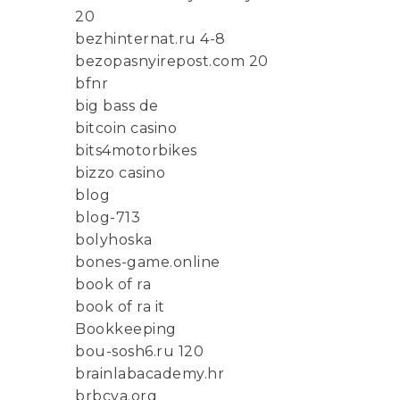
20
bezhinternat.ru 4-8
bezopasnyirepost.com 20
bfnr
big bass de
bitcoin casino
bits4motorbikes
bizzo casino
blog
blog-713
bolyhoska
bones-game.online
book of ra
book of ra it
Bookkeeping
bou-sosh6.ru 120
brainlabacademy.hr
brbcva.org