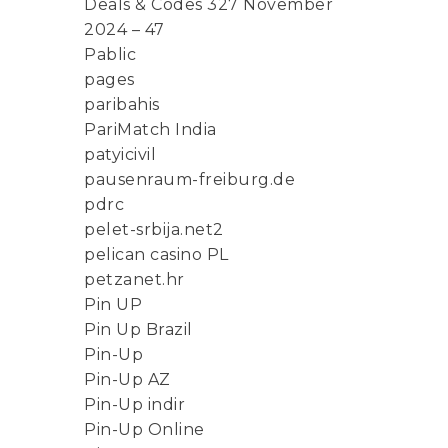
Deals & Codes 327 November
2024 – 47
Pablic
pages
paribahis
PariMatch India
patyicivil
pausenraum-freiburg.de
pdrc
pelet-srbija.net2
pelican casino PL
petzanet.hr
Pin UP
Pin Up Brazil
Pin-Up
Pin-Up AZ
Pin-Up indir
Pin-Up Online