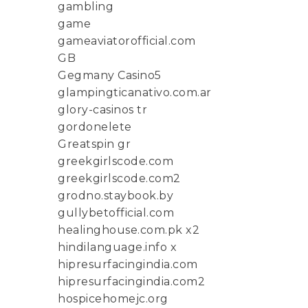
gambling
game
gameaviatorofficial.com
GB
Gegmany Casino5
glampingticanativo.com.ar
glory-casinos tr
gordonelete
Greatspin gr
greekgirlscode.com
greekgirlscode.com2
grodno.staybook.by
gullybetofficial.com
healinghouse.com.pk x2
hindilanguage.info x
hipresurfacingindia.com
hipresurfacingindia.com2
hospicehomejc.org