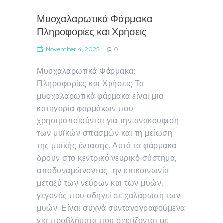
Μυοχαλαρωτικά Φάρμακα
Πληροφορίες και Χρήσεις
November 4, 2025
0
Μυοχαλαρωτικά Φάρμακα:
Πληροφορίες και Χρήσεις Τα
μυοχαλαρωτικά φάρμακα είναι μια
κατηγορία φαρμάκων που
χρησιμοποιούνται για την ανακούφιση
των μυϊκών σπασμών και τη μείωση
της μυϊκής έντασης. Αυτά τα φάρμακα
δρουν στο κεντρικό νευρικό σύστημα,
αποδυναμώνοντας την επικοινωνία
μεταξύ των νεύρων και των μυών,
γεγονός που οδηγεί σε χαλάρωση των
μυών. Είναι συχνά συνταγογραφούμενα
για προβλήματα που σχετίζονται με