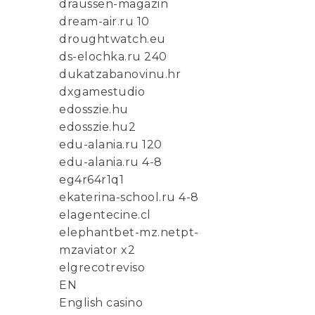
draussen-magazin
dream-air.ru 10
droughtwatch.eu
ds-elochka.ru 240
dukatzabanovinu.hr
dxgamestudio
edosszie.hu
edosszie.hu2
edu-alania.ru 120
edu-alania.ru 4-8
eg4r64r1q1
ekaterina-school.ru 4-8
elagentecine.cl
elephantbet-mz.netpt-
mzaviator x2
elgrecotreviso
EN
English casino