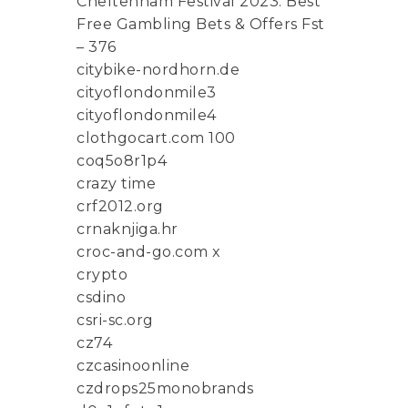
Cheltenham Festival 2023: Best
Free Gambling Bets & Offers Fst
– 376
citybike-nordhorn.de
cityoflondonmile3
cityoflondonmile4
clothgocart.com 100
coq5o8r1p4
crazy time
crf2012.org
crnaknjiga.hr
croc-and-go.com x
crypto
csdino
csri-sc.org
cz74
czcasinoonline
czdrops25monobrands