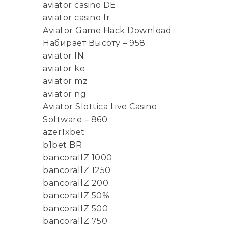
aviator casino DE
aviator casino fr
Aviator Game Hack Download
Набирает Высоту – 958
aviator IN
aviator ke
aviator mz
aviator ng
Aviator Slottica Live Casino
Software – 860
azer1xbet
b1bet BR
bancorallZ 1000
bancorallZ 1250
bancorallZ 200
bancorallZ 50%
bancorallZ 500
bancorallZ 750