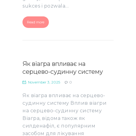
sukces i pozwala…
Read more
Як віагра впливає на
серцево-судинну систему
November 3, 2025
0
Як віагра впливає на серцево-
судинну систему Вплив віагри
на серцево-судинну систему
Віагра, відома також як
силденафіл, є популярним
засобом для лікування