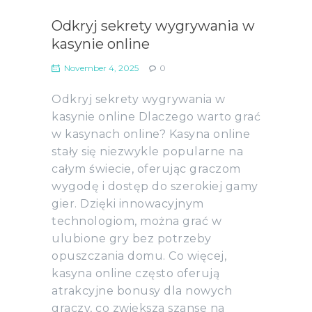
Odkryj sekrety wygrywania w
kasynie online
November 4, 2025
0
Odkryj sekrety wygrywania w
kasynie online Dlaczego warto grać
w kasynach online? Kasyna online
stały się niezwykle popularne na
całym świecie, oferując graczom
wygodę i dostęp do szerokiej gamy
gier. Dzięki innowacyjnym
technologiom, można grać w
ulubione gry bez potrzeby
opuszczania domu. Co więcej,
kasyna online często oferują
atrakcyjne bonusy dla nowych
graczy, co zwiększa szanse na