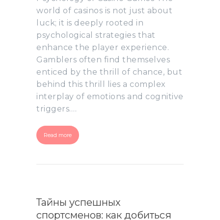
world of casinos is not just about
luck; it is deeply rooted in
psychological strategies that
enhance the player experience.
Gamblers often find themselves
enticed by the thrill of chance, but
behind this thrill lies a complex
interplay of emotions and cognitive
triggers.…
Read more
Тайны успешных
спортсменов: как добиться