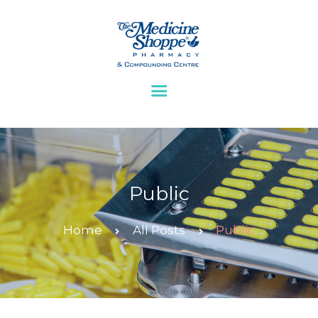
HOME
ABOUT
BLOG
SERVICES
CONTACTS
Public
Home
All Posts
Public