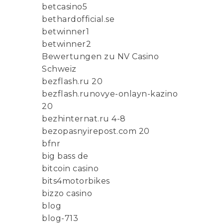
betcasino5
bethardofficial.se
betwinner1
betwinner2
Bewertungen zu NV Casino
Schweiz
bezflash.ru 20
bezflash.runovye-onlayn-kazino
20
bezhinternat.ru 4-8
bezopasnyirepost.com 20
bfnr
big bass de
bitcoin casino
bits4motorbikes
bizzo casino
blog
blog-713