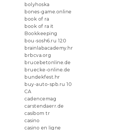
bolyhoska
bones-game.online
book of ra
book of ra it
Bookkeeping
bou-sosh6.ru 120
brainlabacademy.hr
brbcva.org
brucebetonline.de
bruecke-online.de
bundekfest.hr
buy-auto-spb.ru 10
CA
cadencemag
carstendaerr.de
casibom tr
casino
casino en ligne