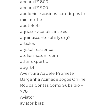
ancorallZ 800
ancorallZ 900
apolonio.escasinos-con-deposito-
minimo-1-e
apoteket4
aquaservice-alicante.es
aquinascenterphilly.org2
articles
arystalifescience
ateliermasomi.com
atlas-export.c
aug_bh
Aventura Aquele Promete
Barganha Acimade Jogos Online
Rouba Contas Como Subsídio –
778
Aviator
aviator brazil