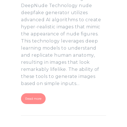
DeepNude Technology nude
deepfake generator utilizes
advanced AI algorithms to create
hyper-realistic images that mimic
the appearance of nude figures.
This technology leverages deep
learning models to understand
and replicate human anatomy,
resulting in images that look
remarkably lifelike. The ability of
these tools to generate images
based on simple inputs…
Read more