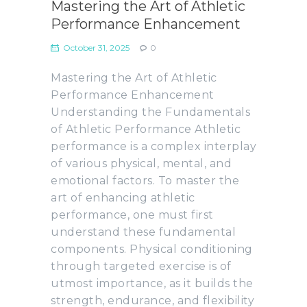
Mastering the Art of Athletic
Performance Enhancement
October 31, 2025
0
Mastering the Art of Athletic
Performance Enhancement
Understanding the Fundamentals
of Athletic Performance Athletic
performance is a complex interplay
of various physical, mental, and
emotional factors. To master the
art of enhancing athletic
performance, one must first
understand these fundamental
components. Physical conditioning
through targeted exercise is of
utmost importance, as it builds the
strength, endurance, and flexibility