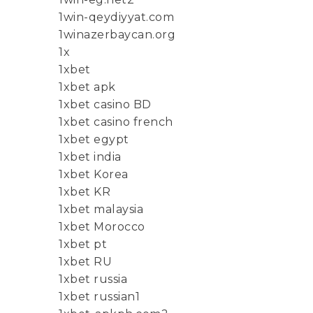
1win-qeydiyyat.com
1winazerbaycan.org
1x
1xbet
1xbet apk
1xbet casino BD
1xbet casino french
1xbet egypt
1xbet india
1xbet Korea
1xbet KR
1xbet malaysia
1xbet Morocco
1xbet pt
1xbet RU
1xbet russia
1xbet russian1