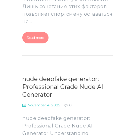
Лишь сочетание этих факторов
позволяет спортсмену оставаться
на…
Read more
nude deepfake generator:
Professional Grade Nude AI
Generator
November 4, 2025
0
nude deepfake generator:
Professional Grade Nude AI
Generator Understanding