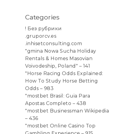
Categories
! Без рубрики
.gruporcv.es
.inhisetconsulting.com
"gmina Nowa Sucha Holiday
Rentals & Homes Masovian
Voivodeship, Poland" – 141
"Horse Racing Odds Explained:
How To Study Horse Betting
Odds – 983
"mostbet Brasil: Guia Para
Apostas Completo – 438
"mostbet Businessman Wikipedia
– 436
"mostbet Online Casino Top
Gambling Experience – 915