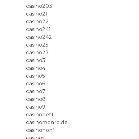
casino203
casino21
casino22
casino241
casino242
casino25
casino27
casino3
casino4
casino5
casino6
casino7
casino8
casino9
casinobet1
casinomonro.de
casinonon1
casinos