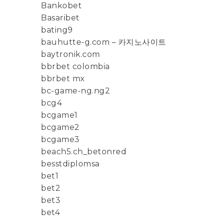
Bankobet
Basaribet
bating9
bauhutte-g.com – 카지노사이트
baytronik.com
bbrbet colombia
bbrbet mx
bc-game-ng.ng2
bcg4
bcgame1
bcgame2
bcgame3
beach5.ch_betonred
besstdiplomsa
bet1
bet2
bet3
bet4