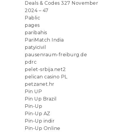
Deals & Codes 327 November
2024 – 47
Pablic
pages
paribahis
PariMatch India
patyicivil
pausenraum-freiburg.de
pdrc
pelet-srbija.net2
pelican casino PL
petzanet.hr
Pin UP
Pin Up Brazil
Pin-Up
Pin-Up AZ
Pin-Up indir
Pin-Up Online