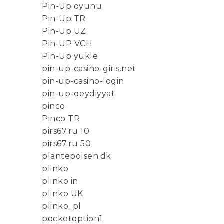
Pin-Up oyunu
Pin-Up TR
Pin-Up UZ
Pin-UP VCH
Pin-Up yukle
pin-up-casino-giris.net
pin-up-casino-login
pin-up-qeydiyyat
pinco
Pinco TR
pirs67.ru 10
pirs67.ru 50
plantepolsen.dk
plinko
plinko in
plinko UK
plinko_pl
pocketoption1