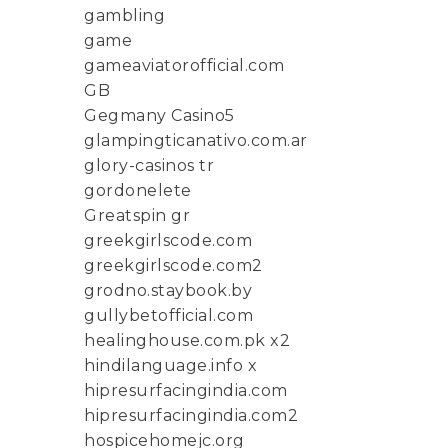
gambling
game
gameaviatorofficial.com
GB
Gegmany Casino5
glampingticanativo.com.ar
glory-casinos tr
gordonelete
Greatspin gr
greekgirlscode.com
greekgirlscode.com2
grodno.staybook.by
gullybetofficial.com
healinghouse.com.pk x2
hindilanguage.info x
hipresurfacingindia.com
hipresurfacingindia.com2
hospicehomejc.org