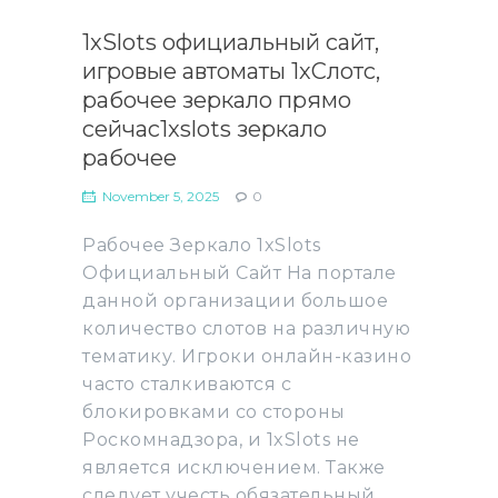
1xSlots официальный сайт,
игровые автоматы 1хСлотс,
рабочее зеркало прямо
сейчас1xslots зеркало
рабочее
November 5, 2025
0
Рабочее Зеркало 1xSlots
Официальный Сайт На портале
данной организации большое
количество слотов на различную
тематику. Игроки онлайн-казино
часто сталкиваются с
блокировками со стороны
Роскомнадзора, и 1xSlots не
является исключением. Также
следует учесть обязательный