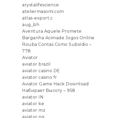
arystalifescience
ateliermasomi.com
atlas-export.c
aug_bh
Aventura Aquele Promete
Barganha Acimade Jogos Online
Rouba Contas Como Subsídio –
778
Aviator
aviator brazil
aviator casino DE
aviator casino fr
Aviator Game Hack Download
Набирает Высоту – 958
aviator IN
aviator ke
aviator mz
aviator ng