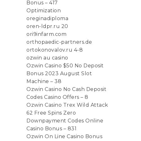
Bonus – 417
Optimization
oreginadiploma
oren-ldpr.ru 20
ori9infarm.com
orthopaedic-partners.de
ortokonovalov.ru 4-8
ozwin au casino
Ozwin Casino $50 No Deposit
Bonus 2023 August Slot
Machine – 38
Ozwin Casino No Cash Deposit
Codes Casino Offers – 8
Ozwin Casino Trex Wild Attack
62 Free Spins Zero
Downpayment Codes Online
Casino Bonus – 831
Ozwin On Line Casino Bonus