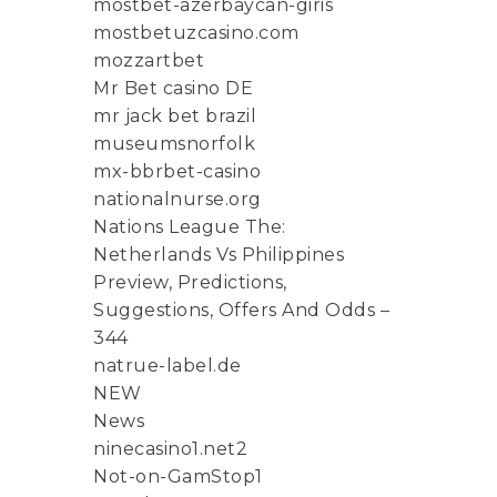
mostbet-azerbaycan-giris
mostbetuzcasino.com
mozzartbet
Mr Bet casino DE
mr jack bet brazil
museumsnorfolk
mx-bbrbet-casino
nationalnurse.org
Nations League The:
Netherlands Vs Philippines
Preview, Predictions,
Suggestions, Offers And Odds –
344
natrue-label.de
NEW
News
ninecasino1.net2
Not-on-GamStop1