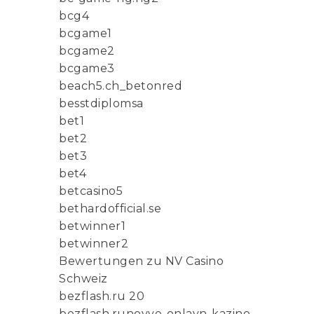
bcg4
bcgame1
bcgame2
bcgame3
beach5.ch_betonred
besstdiplomsa
bet1
bet2
bet3
bet4
betcasino5
bethardofficial.se
betwinner1
betwinner2
Bewertungen zu NV Casino
Schweiz
bezflash.ru 20
bezflash.runovye-onlayn-kazino