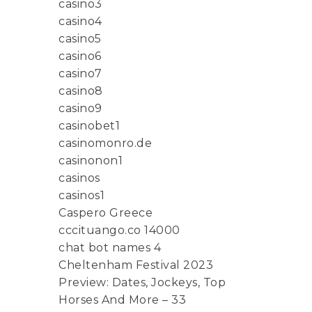
casino3
casino4
casino5
casino6
casino7
casino8
casino9
casinobet1
casinomonro.de
casinonon1
casinos
casinos1
Caspero Greece
cccituango.co 14000
chat bot names 4
Cheltenham Festival 2023
Preview: Dates, Jockeys, Top
Horses And More – 33