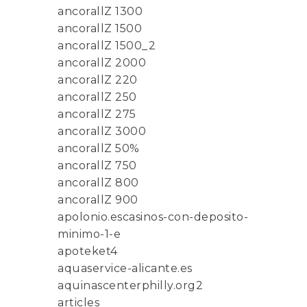
ancorallZ 1300
ancorallZ 1500
ancorallZ 1500_2
ancorallZ 2000
ancorallZ 220
ancorallZ 250
ancorallZ 275
ancorallZ 3000
ancorallZ 50%
ancorallZ 750
ancorallZ 800
ancorallZ 900
apolonio.escasinos-con-deposito-
minimo-1-e
apoteket4
aquaservice-alicante.es
aquinascenterphilly.org2
articles