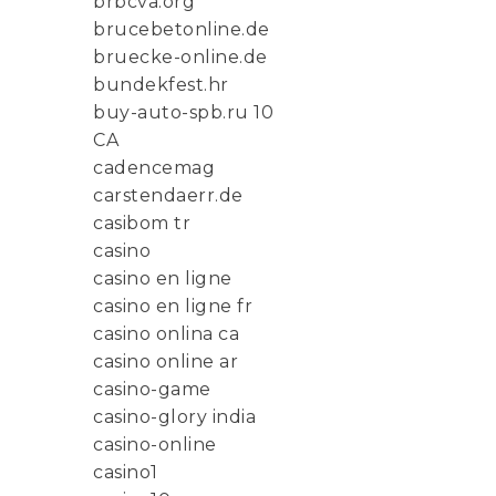
brbcva.org
brucebetonline.de
bruecke-online.de
bundekfest.hr
buy-auto-spb.ru 10
CA
cadencemag
carstendaerr.de
casibom tr
casino
casino en ligne
casino en ligne fr
casino onlina ca
casino online ar
casino-game
casino-glory india
casino-online
casino1