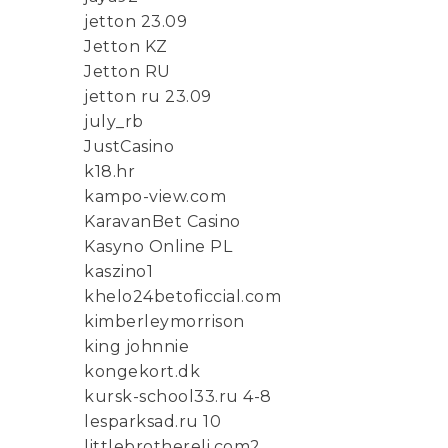
jetton 23.09
Jetton KZ
Jetton RU
jetton ru 23.09
july_rb
JustCasino
k18.hr
kampo-view.com
KaravanBet Casino
Kasyno Online PL
kaszino1
khelo24betoficcial.com
kimberleymorrison
king johnnie
kongekort.dk
kursk-school33.ru 4-8
lesparksad.ru 10
littlebrothereli.com2