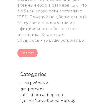
военный сбор в размере 1,5%, что
в общей сложности составляет
19,5%. Пожалуйста, убедитесь, что
загружаете приложение из
официального и безопасного
источника. Кроме того,
убедитесь, что ваше устройство…
Read more
Categories
! Без рубрики
.gruporcv.es
.inhisetconsulting.com
"gmina Nowa Sucha Holiday