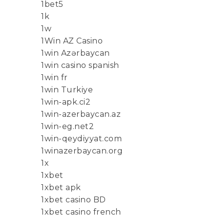
1bet5
1k
1w
1Win AZ Casino
1win Azərbaycan
1win casino spanish
1win fr
1win Turkiye
1win-apk.ci2
1win-azerbaycan.az
1win-eg.net2
1win-qeydiyyat.com
1winazerbaycan.org
1x
1xbet
1xbet apk
1xbet casino BD
1xbet casino french