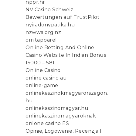
nppr.hr
NV Casino Schweiz
Bewertungen auf TrustPilot
nyiradonypatika.hu
nzwwa.org.nz
omitapparel
Online Betting And Online
Casino Website In Indian Bonus
15000 – 581
Online Casino
online casino au
online-game
onlinekaszinokmagyarorszagon.
hu
onlinekaszinomagyar.hu
onlinekaszinomagyaroknak
onlone casino ES
Opinie, Logowanie, Recenzja I