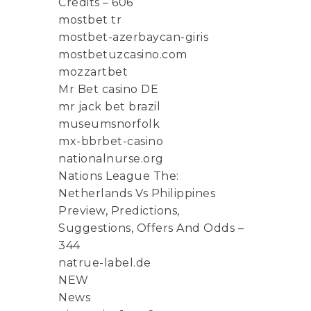
Credits – 606
mostbet tr
mostbet-azerbaycan-giris
mostbetuzcasino.com
mozzartbet
Mr Bet casino DE
mr jack bet brazil
museumsnorfolk
mx-bbrbet-casino
nationalnurse.org
Nations League The:
Netherlands Vs Philippines
Preview, Predictions,
Suggestions, Offers And Odds –
344
natrue-label.de
NEW
News