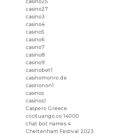
casino25
casino27
casino3
casino4
casino5
casino6
casino7
casino8
casino9
casinobet1
casinomonro.de
casinonon1
casinos
casinos1
Caspero Greece
cccituango.co 14000
chat bot names 4
Cheltenham Festival 2023