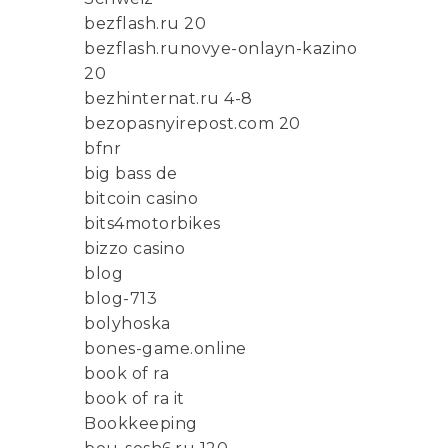
bezflash.ru 20
bezflash.runovye-onlayn-kazino
20
bezhinternat.ru 4-8
bezopasnyirepost.com 20
bfnr
big bass de
bitcoin casino
bits4motorbikes
bizzo casino
blog
blog-713
bolyhoska
bones-game.online
book of ra
book of ra it
Bookkeeping