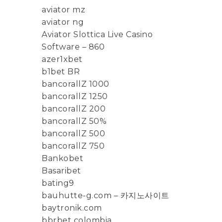
aviator mz
aviator ng
Aviator Slottica Live Casino
Software – 860
azer1xbet
b1bet BR
bancorallZ 1000
bancorallZ 1250
bancorallZ 200
bancorallZ 50%
bancorallZ 500
bancorallZ 750
Bankobet
Basaribet
bating9
bauhutte-g.com – 카지노사이트
baytronik.com
bbrbet colombia