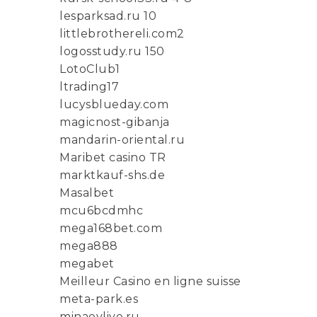
lesparksad.ru 10
littlebrothereli.com2
logosstudy.ru 150
LotoClub1
ltrading17
lucysblueday.com
magicnost-gibanja
mandarin-oriental.ru
Maribet casino TR
marktkauf-shs.de
Masalbet
mcu6bcdmhc
mega168bet.com
mega888
megabet
Meilleur Casino en ligne suisse
meta-park.es
minaevlive.ru