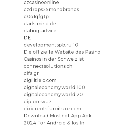
czcasinoonline
czdrops25monobrands
d0o1qfgtp1
dark-mind.de
dating-advice
DE
developmentspb.ru 10
Die offizielle Website des Pasino
Casinos in der Schweiz ist
connectsolutions.ch
difa.gr
digilitleic.com
digitaleconomy.world 100
digitaleconomy.world 20
diplomsvuz
dixierentsfurniture.com
Download Mostbet App Apk
2024 For Android & Ios In