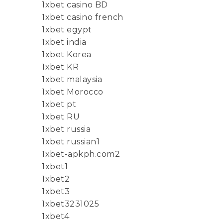
1xbet casino BD
1xbet casino french
1xbet egypt
1xbet india
1xbet Korea
1xbet KR
1xbet malaysia
1xbet Morocco
1xbet pt
1xbet RU
1xbet russia
1xbet russian1
1xbet-apkph.com2
1xbet1
1xbet2
1xbet3
1xbet3231025
1xbet4