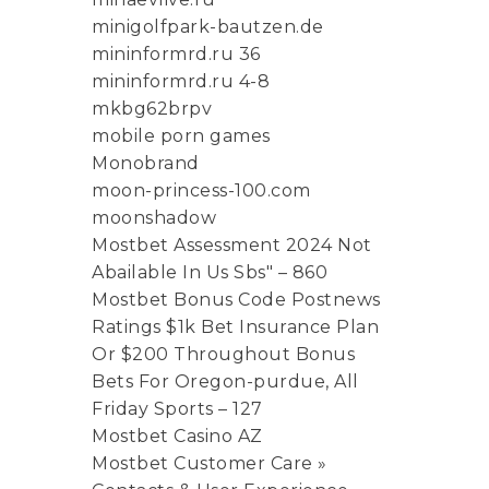
minigolfpark-bautzen.de
mininformrd.ru 36
mininformrd.ru 4-8
mkbg62brpv
mobile porn games
Monobrand
moon-princess-100.com
moonshadow
Mostbet Assessment 2024 Not
Abailable In Us Sbs" – 860
Mostbet Bonus Code Postnews
Ratings $1k Bet Insurance Plan
Or $200 Throughout Bonus
Bets For Oregon-purdue, All
Friday Sports – 127
Mostbet Casino AZ
Mostbet Customer Care »