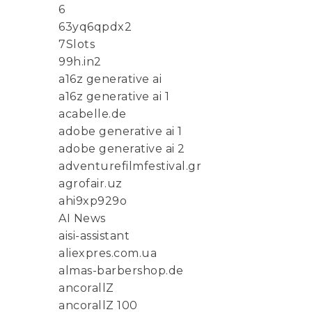
6
63yq6qpdx2
7Slots
99h.in2
a16z generative ai
a16z generative ai 1
acabelle.de
adobe generative ai 1
adobe generative ai 2
adventurefilmfestival.gr
agrofair.uz
ahi9xp929o
AI News
aisi-assistant
aliexpres.com.ua
almas-barbershop.de
ancorallZ
ancorallZ 100