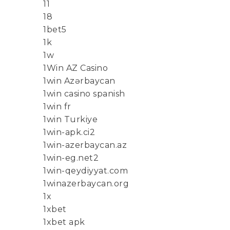
11
18
1bet5
1k
1w
1Win AZ Casino
1win Azərbaycan
1win casino spanish
1win fr
1win Turkiye
1win-apk.ci2
1win-azerbaycan.az
1win-eg.net2
1win-qeydiyyat.com
1winazerbaycan.org
1x
1xbet
1xbet apk