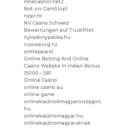
ninecasino1.net2
Not-on-GamStop1
nppr.hr
NV Casino Schweiz
Bewertungen auf TrustPilot
nyiradonypatika.hu
nzwwa.org.nz
omitapparel
Online Betting And Online
Casino Website In Indian Bonus
15000 – 581
Online Casino
online casino au
online-game
onlinekaszinokmagyarorszagon.
hu
onlinekaszinomagyar.hu
onlinekaszinomagyaroknak