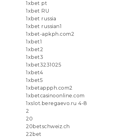
1xbet pt
1xbet RU
1xbet russia
1xbet russian1
1xbet-apkph.com2
1xbet1
1xbet2
1xbet3
1xbet3231025
1xbet4
1xbet5
1xbetappph.com2
1xbetcasinoonline.com
1xslot.beregaevo.ru 4-8
2
20
20betschweiz.ch
22bet