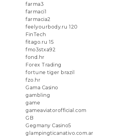
farma3
farmaci1
farmacia2
feelyourbody.ru 120
FinTech
fitago.ru 15
fmo3stxa92
fond.hr
Forex Trading
fortune tiger brazil
fzo.hr
Gama Casino
gambling
game
gameaviatorofficial.com
GB
Gegmany Casino5
glampingticanativo.com.ar