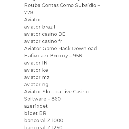
Rouba Contas Como Subsídio –
778
Aviator
aviator brazil
aviator casino DE
aviator casino fr
Aviator Game Hack Download
Набирает Высоту – 958
aviator IN
aviator ke
aviator mz
aviator ng
Aviator Slottica Live Casino
Software – 860
azer1xbet
b1bet BR
bancorallZ 1000
bancorallZ 1250