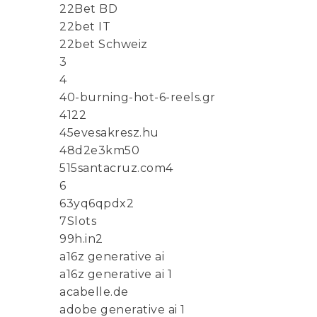
22Bet BD
22bet IT
22bet Schweiz
3
4
40-burning-hot-6-reels.gr
4122
45evesakresz.hu
48d2e3km50
515santacruz.com4
6
63yq6qpdx2
7Slots
99h.in2
a16z generative ai
a16z generative ai 1
acabelle.de
adobe generative ai 1