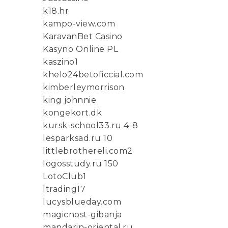
k18.hr
kampo-view.com
KaravanBet Casino
Kasyno Online PL
kaszino1
khelo24betoficcial.com
kimberleymorrison
king johnnie
kongekort.dk
kursk-school33.ru 4-8
lesparksad.ru 10
littlebrothereli.com2
logosstudy.ru 150
LotoClub1
ltrading17
lucysblueday.com
magicnost-gibanja
mandarin-oriental.ru