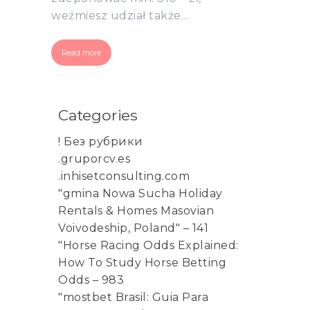
weźmiesz udział także…
Read more
Categories
! Без рубрики
.gruporcv.es
.inhisetconsulting.com
"gmina Nowa Sucha Holiday
Rentals & Homes Masovian
Voivodeship, Poland" – 141
"Horse Racing Odds Explained:
How To Study Horse Betting
Odds – 983
"mostbet Brasil: Guia Para