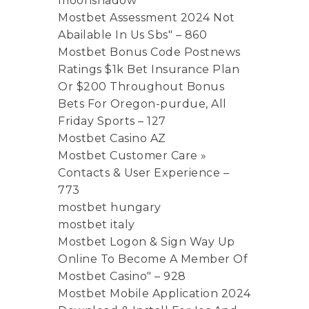
moonshadow
Mostbet Assessment 2024 Not
Abailable In Us Sbs" – 860
Mostbet Bonus Code Postnews
Ratings $1k Bet Insurance Plan
Or $200 Throughout Bonus
Bets For Oregon-purdue, All
Friday Sports – 127
Mostbet Casino AZ
Mostbet Customer Care »
Contacts & User Experience –
773
mostbet hungary
mostbet italy
Mostbet Logon & Sign Way Up
Online To Become A Member Of
Mostbet Casino" – 928
Mostbet Mobile Application 2024