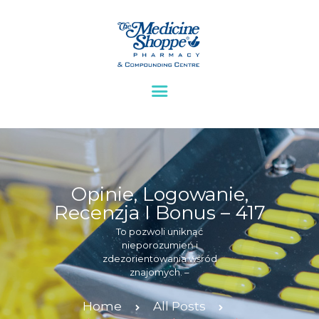
HOME
ABOUT
BLOG
SERVICES
CONTACTS
Opinie, Logowanie,
Recenzja I Bonus – 417
To pozwoli uniknąć
nieporozumień i
zdezorientowania wśród
znajomych. –
Home
All Posts