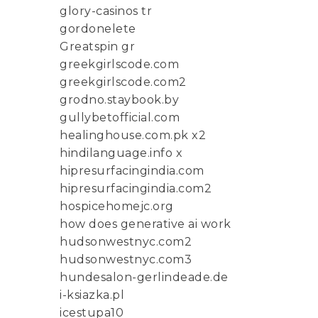
glory-casinos tr
gordonelete
Greatspin gr
greekgirlscode.com
greekgirlscode.com2
grodno.staybook.by
gullybetofficial.com
healinghouse.com.pk x2
hindilanguage.info x
hipresurfacingindia.com
hipresurfacingindia.com2
hospicehomejc.org
how does generative ai work
hudsonwestnyc.com2
hudsonwestnyc.com3
hundesalon-gerlindeade.de
i-ksiazka.pl
icestupa10