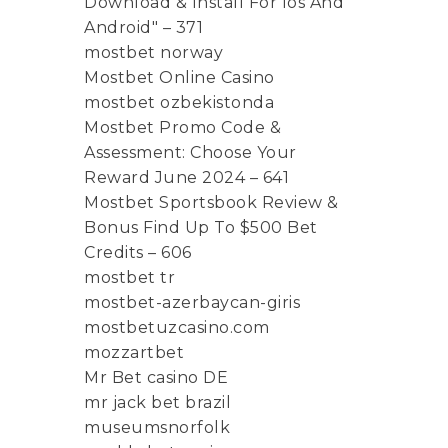
Download & Install For Ios And
Android" – 371
mostbet norway
Mostbet Online Casino
mostbet ozbekistonda
Mostbet Promo Code &
Assessment: Choose Your
Reward June 2024 – 641
Mostbet Sportsbook Review &
Bonus Find Up To $500 Bet
Credits – 606
mostbet tr
mostbet-azerbaycan-giris
mostbetuzcasino.com
mozzartbet
Mr Bet casino DE
mr jack bet brazil
museumsnorfolk