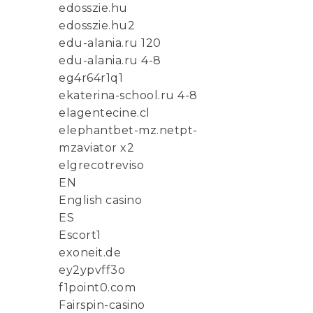
edosszie.hu
edosszie.hu2
edu-alania.ru 120
edu-alania.ru 4-8
eg4r64r1q1
ekaterina-school.ru 4-8
elagentecine.cl
elephantbet-mz.netpt-
mzaviator x2
elgrecotreviso
EN
English casino
ES
Escort1
exoneit.de
ey2ypvff3o
f1point0.com
Fairspin-casino