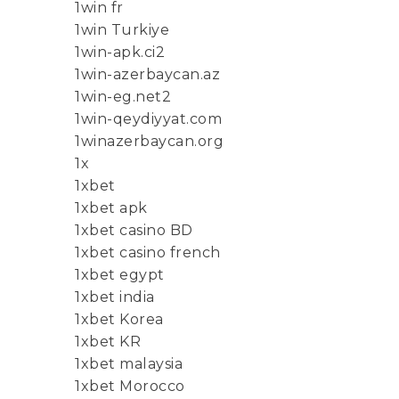
1win fr
1win Turkiye
1win-apk.ci2
1win-azerbaycan.az
1win-eg.net2
1win-qeydiyyat.com
1winazerbaycan.org
1x
1xbet
1xbet apk
1xbet casino BD
1xbet casino french
1xbet egypt
1xbet india
1xbet Korea
1xbet KR
1xbet malaysia
1xbet Morocco