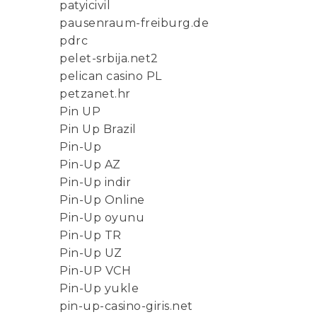
patyicivil
pausenraum-freiburg.de
pdrc
pelet-srbija.net2
pelican casino PL
petzanet.hr
Pin UP
Pin Up Brazil
Pin-Up
Pin-Up AZ
Pin-Up indir
Pin-Up Online
Pin-Up oyunu
Pin-Up TR
Pin-Up UZ
Pin-UP VCH
Pin-Up yukle
pin-up-casino-giris.net