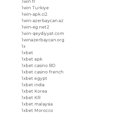
1win fr
1win Turkiye
1win-apk.ci2
1win-azerbaycan.az
1win-eg.net2
1win-qeydiyyat.com
1winazerbaycan.org
1x
1xbet
1xbet apk
1xbet casino BD
1xbet casino french
1xbet egypt
1xbet india
1xbet Korea
1xbet KR
1xbet malaysia
1xbet Morocco