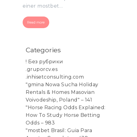
einer mostbet…
Read more
Categories
! Без рубрики
.gruporcv.es
.inhisetconsulting.com
"gmina Nowa Sucha Holiday
Rentals & Homes Masovian
Voivodeship, Poland" – 141
"Horse Racing Odds Explained:
How To Study Horse Betting
Odds – 983
"mostbet Brasil: Guia Para