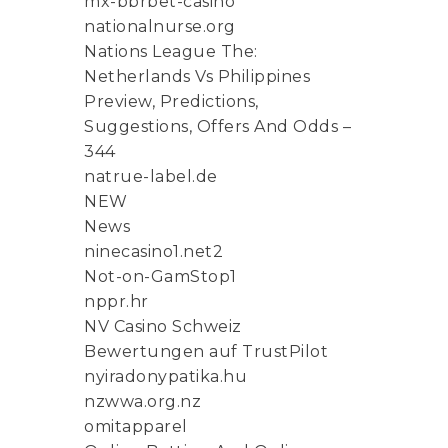
mx-bbrbet-casino
nationalnurse.org
Nations League The:
Netherlands Vs Philippines
Preview, Predictions,
Suggestions, Offers And Odds –
344
natrue-label.de
NEW
News
ninecasino1.net2
Not-on-GamStop1
nppr.hr
NV Casino Schweiz
Bewertungen auf TrustPilot
nyiradonypatika.hu
nzwwa.org.nz
omitapparel