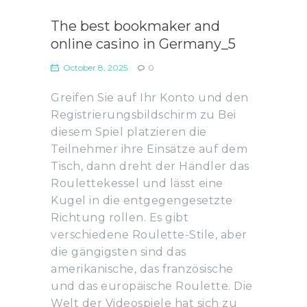
The best bookmaker and
online casino in Germany_5
October 8, 2025
0
Greifen Sie auf Ihr Konto und den
Registrierungsbildschirm zu Bei
diesem Spiel platzieren die
Teilnehmer ihre Einsätze auf dem
Tisch, dann dreht der Händler das
Roulettekessel und lässt eine
Kugel in die entgegengesetzte
Richtung rollen. Es gibt
verschiedene Roulette-Stile, aber
die gängigsten sind das
amerikanische, das französische
und das europäische Roulette. Die
Welt der Videospiele hat sich zu