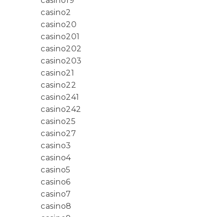
casino19
casino2
casino20
casino201
casino202
casino203
casino21
casino22
casino241
casino242
casino25
casino27
casino3
casino4
casino5
casino6
casino7
casino8