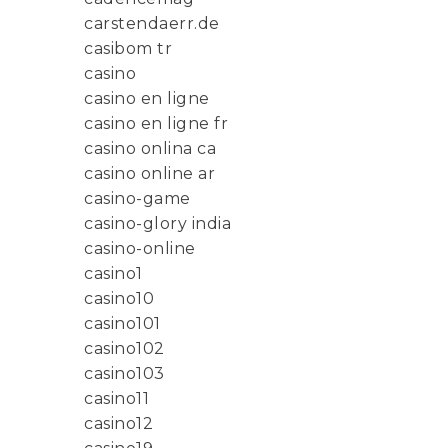
carstendaerr.de
casibom tr
casino
casino en ligne
casino en ligne fr
casino onlina ca
casino online ar
casino-game
casino-glory india
casino-online
casino1
casino10
casino101
casino102
casino103
casino11
casino12