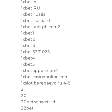
1xbet pt
1xbet RU
1xbet russia
1xbet russian1
1xbet-apkph.com2
1xbet1
1xbet2
1xbet3
1xbet3231025
1xbet4
1xbet5
1xbetappph.com2
1xbetcasinoonline.com
1xslot.beregaevo.ru 4-8
2
20
20betschweiz.ch
22bet