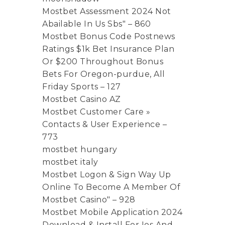
Mostbet Assessment 2024 Not
Abailable In Us Sbs" – 860
Mostbet Bonus Code Postnews
Ratings $1k Bet Insurance Plan
Or $200 Throughout Bonus
Bets For Oregon-purdue, All
Friday Sports – 127
Mostbet Casino AZ
Mostbet Customer Care »
Contacts & User Experience –
773
mostbet hungary
mostbet italy
Mostbet Logon & Sign Way Up
Online To Become A Member Of
Mostbet Casino" – 928
Mostbet Mobile Application 2024
Download & Install For Ios And