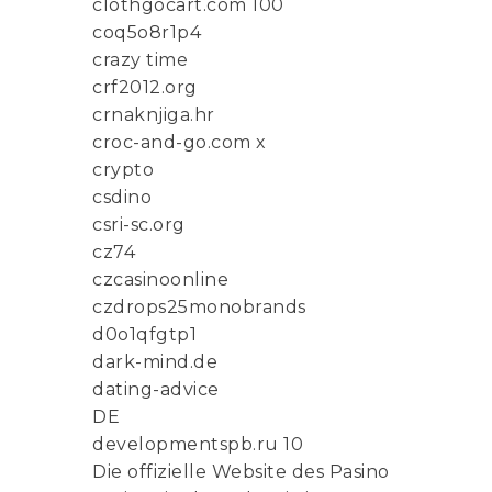
clothgocart.com 100
coq5o8r1p4
crazy time
crf2012.org
crnaknjiga.hr
croc-and-go.com x
crypto
csdino
csri-sc.org
cz74
czcasinoonline
czdrops25monobrands
d0o1qfgtp1
dark-mind.de
dating-advice
DE
developmentspb.ru 10
Die offizielle Website des Pasino