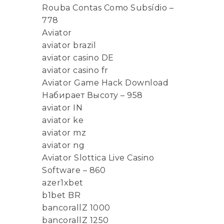
Rouba Contas Como Subsídio –
778
Aviator
aviator brazil
aviator casino DE
aviator casino fr
Aviator Game Hack Download
Набирает Высоту – 958
aviator IN
aviator ke
aviator mz
aviator ng
Aviator Slottica Live Casino
Software – 860
azer1xbet
b1bet BR
bancorallZ 1000
bancorallZ 1250