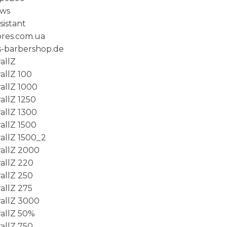
ews
ssistant
pres.com.ua
s-barbershop.de
allZ
allZ 100
allZ 1000
allZ 1250
allZ 1300
allZ 1500
allZ 1500_2
allZ 2000
allZ 220
allZ 250
allZ 275
allZ 3000
allZ 50%
allZ 750