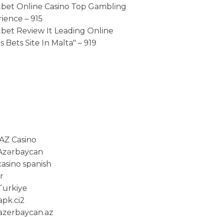
bet Online Casino Top Gambling
ience – 915
bet Review It Leading Online
s Bets Site In Malta" – 919
AZ Casino
 Azərbaycan
casino spanish
r
Turkiye
apk.ci2
azerbaycan.az