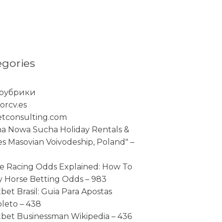
egories
з рубрики
orcv.es
setconsulting.com
a Nowa Sucha Holiday Rentals &
 Masovian Voivodeship, Poland" –
e Racing Odds Explained: How To
 Horse Betting Odds – 983
bet Brasil: Guia Para Apostas
leto – 438
bet Businessman Wikipedia – 436