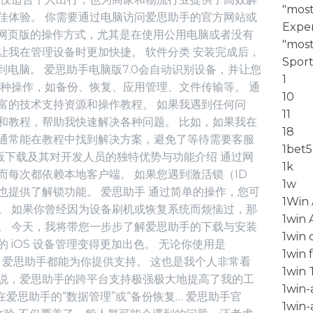
"most
佳体验。 你需要通过电脑访问爱思助手的官方网站或
Exper
爱网页版的操作方式，尤其是在使用公用电脑或者没有
"most
让我在管理设备时更加快捷。 软件分类 安装完成后，
Sport
连接到电脑。 爱思助手电脑版7.0会自动识别设备，并让您
1
各种操作，如备份、恢复、应用管理、文件传输等。 通
10
富的技术支持资源和操作教程。 如果我遇到任何问
11
和教程，帮助我快速解决各种问题。 比如，如果我在
18
通常能在教程中找到解决方案，避免了等待需要客服
1bet5
发者版下载及其对开发人员的独特优势与功能介绍 通过网
1k
而每次都依赖本地客户端。 如果您遇到激活锁（ID
1w
也提供了解锁功能。 爱思助手 通过简单的操作，您可
1Win 
。 如果你曾经因为设备刷机或恢复系统而烦恼过，那
1win
。 今天，我将带您一步步了解爱思助手的下载与安装
1win 
 iOS 设备管理变得更加出色。 无论你使用是
1win f
作系统，爱思助手都能为你提供支持。 这也是我个人非常看
1win 
说，爱思助手的跨平台支持极强极大地提高了我的工
1win-
，在爱思助手的“数据管理”或“备份恢复… 爱思助手官
1win-