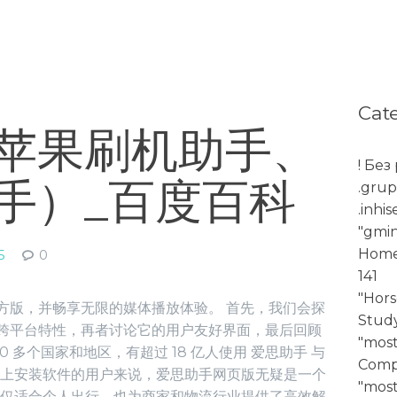
Cat
苹果刷机助手、
! Бе
手）_百度百科
.grup
.inhi
"gmin
Homes
5
0
141
"Hors
方版，并畅享无限的媒体播放体验。 首先，我们会探
Study
其跨平台特性，再者讨论它的用户友好界面，最后回顾
"most
0 多个国家和地区，有超过 18 亿人使用 爱思助手 与
Comp
脑上安装软件的用户来说，爱思助手网页版无疑是一个
"most
不仅适合个人出行，也为商家和物流行业提供了高效解