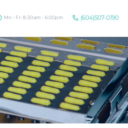
(604)507-0190
Mn - Fr: 8:30am - 6:00pm