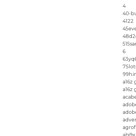
4
40-bu
4122
45ev
48d2
515s
6
63yq
7Slot
99h.i
a16z 
a16z 
acabe
adobe
adobe
adven
agrof
ahi9