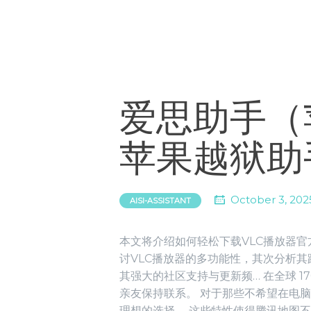
爱思助手（
苹果越狱助
October 3, 202
AISI-ASSISTANT
本文将介绍如何轻松下载VLC播放器官
讨VLC播放器的多功能性，其次分析
其强大的社区支持与更新频… 在全球 17
亲友保持联系。 对于那些不希望在电
理想的选择。 这些特性使得腾讯地图