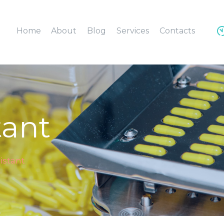
HOME
Home
About
Blog
Services
Contacts
ABOUT
BLOG
SERVICES
CONTACTS
tant
sistant