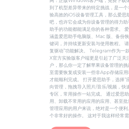
网：正版Windows客户端，免费下
到了机型差异带来的特定挑战，是一个
验高效的iOS设备管理工具，那么爱思
吧，也许它会成为你设备管理的得力助
助手的功能都能满足你的各种需求。 
涵盖爱思助手电脑版、Mac 版、备
键词，并持续更新安装与使用教程。 请
复驱动”功能解决。 Telegram作为
X官方实验版客户端更是引起了广泛关注。
户，那么你一定了解苹果设备管理的挑
至需要恢复或安装一些非App存储应
才能顺利完成。 打开爱思助手，选择“
向管理，拖拽导入照片/音乐/视频，
专区，常用操作一站完成。 通过爱思助手电
用、卸载不常用的应用的应用、甚至批
管理应用的用户来说，绝对是一个便利。
个非常好的操作。 这对于我这样经常