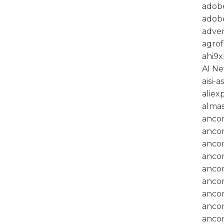
adobe
adobe
adven
agrof
ahi9
AI N
aisi-a
aliex
alma
ancor
ancor
ancor
ancor
ancor
ancor
ancor
ancor
ancor