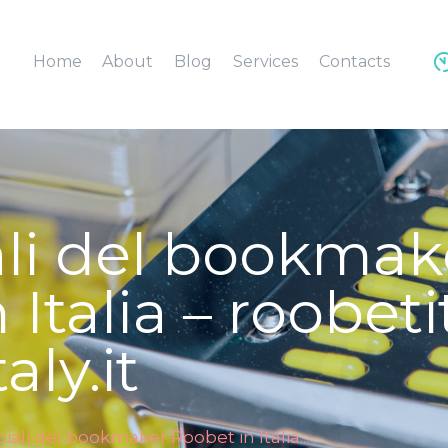
HOME
Home
About
Blog
Services
Contacts
ABOUT
BLOG
SERVICES
CONTACTS
ciali del bookmak
 Italia – roobet
aly.it
ficiali del bookmaker Roobet in Italia...