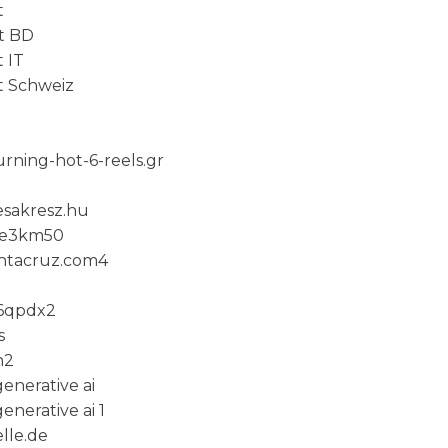
t
t BD
 IT
t Schweiz
rning-hot-6-reels.gr
esakresz.hu
e3km50
antacruz.com4
6qpdx2
s
n2
generative ai
generative ai 1
lle.de