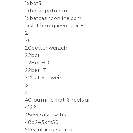
1xbet5
1xbetappph.com2
1xbetcasinoonline.com
1xslot.beregaevo.ru 4-8
2
20
20betschweiz.ch
22bet
22Bet BD
22bet IT
22bet Schweiz
3
4
40-burning-hot-6-reels.gr
4122
45evesakresz.hu
48d2e3km50
515santacruz.com4