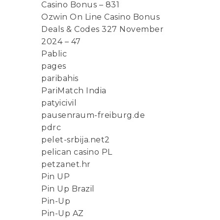
Casino Bonus – 831
Ozwin On Line Casino Bonus
Deals & Codes 327 November
2024 – 47
Pablic
pages
paribahis
PariMatch India
patyicivil
pausenraum-freiburg.de
pdrc
pelet-srbija.net2
pelican casino PL
petzanet.hr
Pin UP
Pin Up Brazil
Pin-Up
Pin-Up AZ