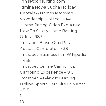
.inhisetconsulting.com
"gmina Nowa Sucha Holiday
Rentals & Homes Masovian
Voivodeship, Poland" – 141
"Horse Racing Odds Explained:
How To Study Horse Betting
Odds – 983
"mostbet Brasil: Guia Para
Apostas Completo – 438
"mostbet Businessman Wikipedia
– 436
"mostbet Online Casino Top
Gambling Experience – 915
"mostbet Review It Leading
Online Sports Bets Site In Malta"
– 919
1
10