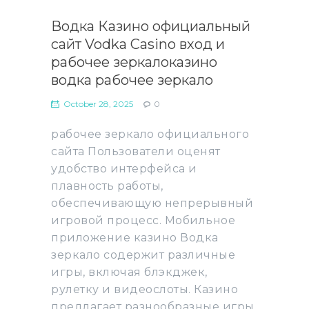
Водка Казино официальный
сайт Vodka Casino вход и
рабочее зеркалоказино
водка рабочее зеркало
October 28, 2025
0
рабочее зеркало официального
сайта Пользователи оценят
удобство интерфейса и
плавность работы,
обеспечивающую непрерывный
игровой процесс. Мобильное
приложение казино Водка
зеркало содержит различные
игры, включая блэкджек,
рулетку и видеослоты. Казино
предлагает разнообразные игры,