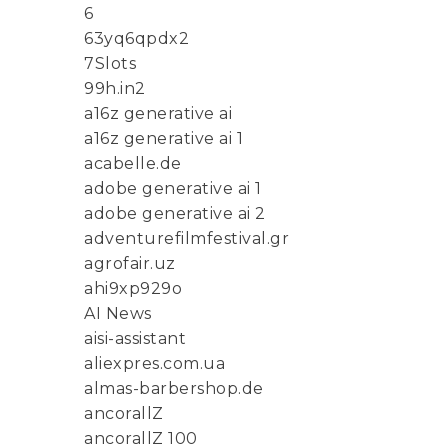
6
63yq6qpdx2
7Slots
99h.in2
a16z generative ai
a16z generative ai 1
acabelle.de
adobe generative ai 1
adobe generative ai 2
adventurefilmfestival.gr
agrofair.uz
ahi9xp929o
AI News
aisi-assistant
aliexpres.com.ua
almas-barbershop.de
ancorallZ
ancorallZ 100