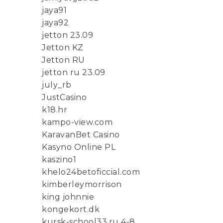
jaya91
jaya92
jetton 23.09
Jetton KZ
Jetton RU
jetton ru 23.09
july_rb
JustCasino
k18.hr
kampo-view.com
KaravanBet Casino
Kasyno Online PL
kaszino1
khelo24betoficcial.com
kimberleymorrison
king johnnie
kongekort.dk
kursk-school33.ru 4-8