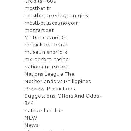
Credits – 606
mostbet tr
mostbet-azerbaycan-giris
mostbetuzcasino.com
mozzartbet
Mr Bet casino DE
mr jack bet brazil
museumsnorfolk
mx-bbrbet-casino
nationalnurse.org
Nations League The:
Netherlands Vs Philippines
Preview, Predictions,
Suggestions, Offers And Odds –
344
natrue-label.de
NEW
News