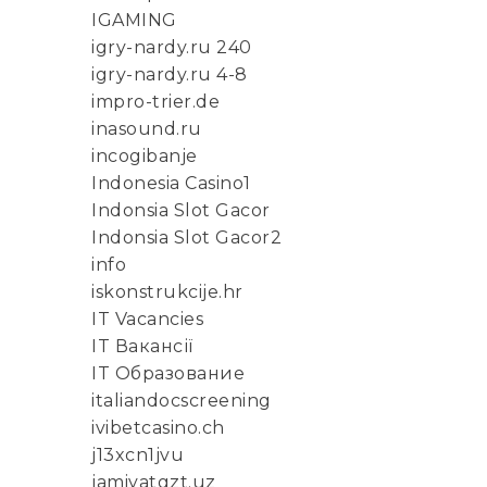
IGAMING
igry-nardy.ru 240
igry-nardy.ru 4-8
impro-trier.de
inasound.ru
incogibanje
Indonesia Casino1
Indonsia Slot Gacor
Indonsia Slot Gacor2
info
iskonstrukcije.hr
IT Vacancies
IT Вакансії
IT Образование
italiandocscreening
ivibetcasino.ch
j13xcn1jvu
jamiyatgzt.uz