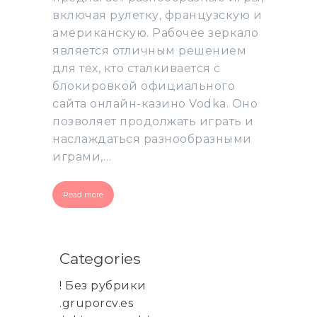
включая рулетку, французскую и
американскую. Рабочее зеркало
является отличным решением
для тех, кто сталкивается с
блокировкой официального
сайта онлайн-казино Vodka. Оно
позволяет продолжать играть и
наслаждаться разнообразными
играми,…
Read more
Categories
! Без рубрики
.gruporcv.es