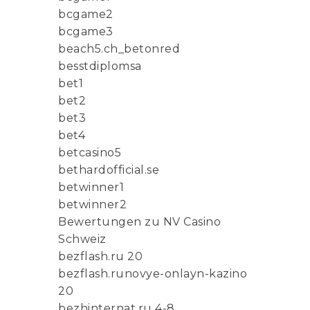
bcgame2
bcgame3
beach5.ch_betonred
besstdiplomsa
bet1
bet2
bet3
bet4
betcasino5
bethardofficial.se
betwinner1
betwinner2
Bewertungen zu NV Casino
Schweiz
bezflash.ru 20
bezflash.runovye-onlayn-kazino
20
bezhinternat.ru 4-8