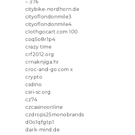
– 376
citybike-nordhorn.de
cityoflondonmile3
cityoflondonmile4
clothgocart.com 100
coq5o8r1p4
crazy time
crf2012.org
crnaknjiga.hr
croc-and-go.com x
crypto
csdino
csri-sc.org
cz74
czcasinoonline
czdrops25monobrands
d0o1qfgtp1
dark-mind.de