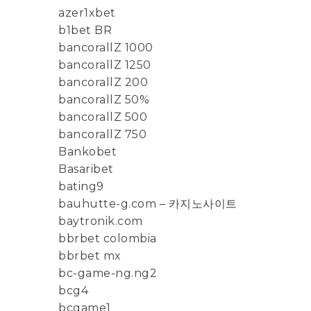
azer1xbet
b1bet BR
bancorallZ 1000
bancorallZ 1250
bancorallZ 200
bancorallZ 50%
bancorallZ 500
bancorallZ 750
Bankobet
Basaribet
bating9
bauhutte-g.com – 카지노사이트
baytronik.com
bbrbet colombia
bbrbet mx
bc-game-ng.ng2
bcg4
bcgame1