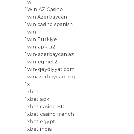
1w
1Win AZ Casino
1win Azərbaycan
1win casino spanish
1win fr
1win Turkiye
1win-apk.ci2
1win-azerbaycan.az
1win-eg.net2
1win-qeydiyyat.com
1winazerbaycan.org
1x
1xbet
1xbet apk
1xbet casino BD
1xbet casino french
1xbet egypt
1xbet india