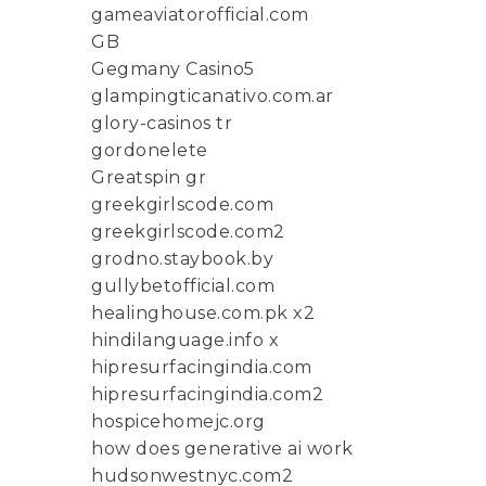
gameaviatorofficial.com
GB
Gegmany Casino5
glampingticanativo.com.ar
glory-casinos tr
gordonelete
Greatspin gr
greekgirlscode.com
greekgirlscode.com2
grodno.staybook.by
gullybetofficial.com
healinghouse.com.pk x2
hindilanguage.info x
hipresurfacingindia.com
hipresurfacingindia.com2
hospicehomejc.org
how does generative ai work
hudsonwestnyc.com2