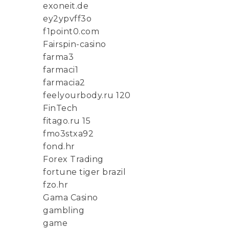
exoneit.de
ey2ypvff3o
f1point0.com
Fairspin-casino
farma3
farmaci1
farmacia2
feelyourbody.ru 120
FinTech
fitago.ru 15
fmo3stxa92
fond.hr
Forex Trading
fortune tiger brazil
fzo.hr
Gama Casino
gambling
game