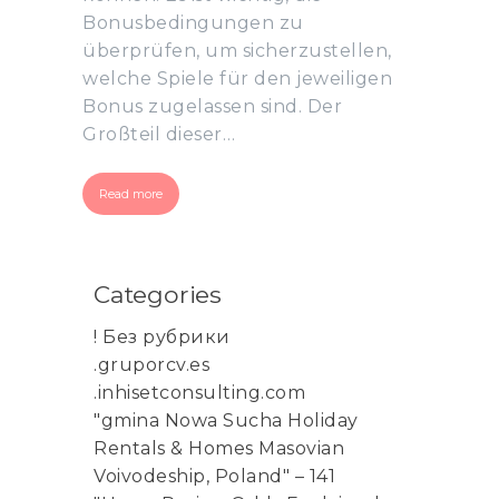
Bonusbedingungen zu
überprüfen, um sicherzustellen,
welche Spiele für den jeweiligen
Bonus zugelassen sind. Der
Großteil dieser…
Read more
Categories
! Без рубрики
.gruporcv.es
.inhisetconsulting.com
"gmina Nowa Sucha Holiday
Rentals & Homes Masovian
Voivodeship, Poland" – 141