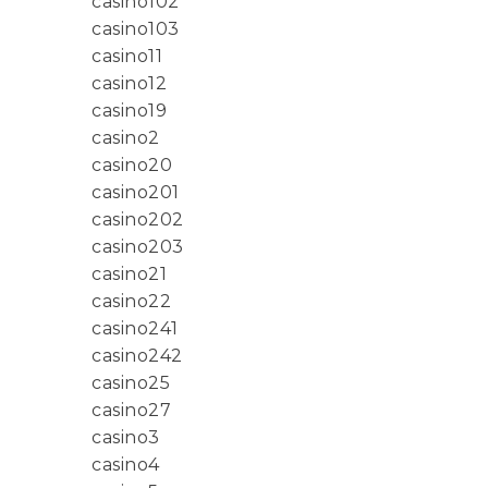
casino102
casino103
casino11
casino12
casino19
casino2
casino20
casino201
casino202
casino203
casino21
casino22
casino241
casino242
casino25
casino27
casino3
casino4