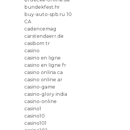
bundekfest.hr
buy-auto-spb.ru 10
CA
cadencemag
carstendaerr.de
casibom tr
casino
casino en ligne
casino en ligne fr
casino onlina ca
casino online ar
casino-game
casino-glory india
casino-online
casino1
casino10
casino101