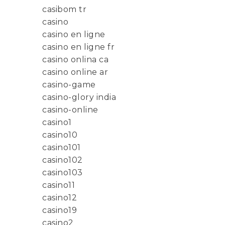
casibom tr
casino
casino en ligne
casino en ligne fr
casino onlina ca
casino online ar
casino-game
casino-glory india
casino-online
casino1
casino10
casino101
casino102
casino103
casino11
casino12
casino19
casino2