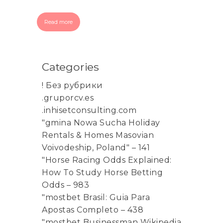
Read more
Categories
! Без рубрики
.gruporcv.es
.inhisetconsulting.com
"gmina Nowa Sucha Holiday
Rentals & Homes Masovian
Voivodeship, Poland" – 141
"Horse Racing Odds Explained:
How To Study Horse Betting
Odds – 983
"mostbet Brasil: Guia Para
Apostas Completo – 438
"mostbet Businessman Wikipedia