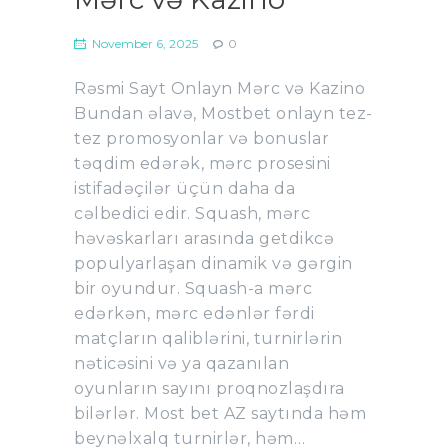
November 6, 2025
0
Rəsmi Sayt Onlayn Mərc və Kazino
Bundan əlavə, Mostbet onlayn tez-
tez promosyonlar və bonuslar
təqdim edərək, mərc prosesini
istifadəçilər üçün daha da
cəlbedici edir. Squash, mərc
həvəskarları arasında getdikcə
populyarlaşan dinamik və gərgin
bir oyundur. Squash-a mərc
edərkən, mərc edənlər fərdi
matçların qaliblərini, turnirlərin
nəticəsini və ya qazanılan
oyunların sayını proqnozlaşdıra
bilərlər. Most bet AZ saytında həm
beynəlxalq turnirlər, həm…