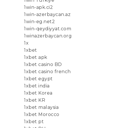
1win Turkiye
1win-apk.ci2
1win-azerbaycan.az
1win-eg.net2
1win-qeydiyyat.com
1winazerbaycan.org
1x
1xbet
1xbet apk
1xbet casino BD
1xbet casino french
1xbet egypt
1xbet india
1xbet Korea
1xbet KR
1xbet malaysia
1xbet Morocco
1xbet pt