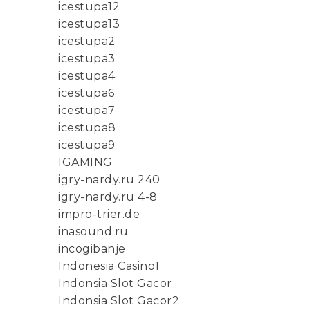
icestupa12
icestupa13
icestupa2
icestupa3
icestupa4
icestupa6
icestupa7
icestupa8
icestupa9
IGAMING
igry-nardy.ru 240
igry-nardy.ru 4-8
impro-trier.de
inasound.ru
incogibanje
Indonesia Casino1
Indonsia Slot Gacor
Indonsia Slot Gacor2