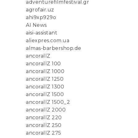
adventurefilmfestival.gr
agrofair.uz
ahi9xp929o
AI News
aisi-assistant
aliexpres.com.ua
almas-barbershop.de
ancorallZ
ancorallZ 100
ancorallZ 1000
ancorallZ 1250
ancorallZ 1300
ancorallZ 1500
ancorallZ 1500_2
ancorallZ 2000
ancorallZ 220
ancorallZ 250
ancorallZ 275