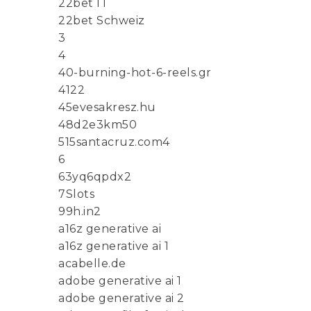
22bet IT
22bet Schweiz
3
4
40-burning-hot-6-reels.gr
4122
45evesakresz.hu
48d2e3km50
515santacruz.com4
6
63yq6qpdx2
7Slots
99h.in2
a16z generative ai
a16z generative ai 1
acabelle.de
adobe generative ai 1
adobe generative ai 2