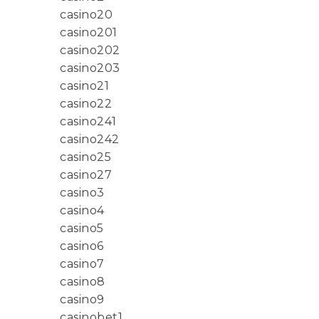
casino20
casino201
casino202
casino203
casino21
casino22
casino241
casino242
casino25
casino27
casino3
casino4
casino5
casino6
casino7
casino8
casino9
casinobet1