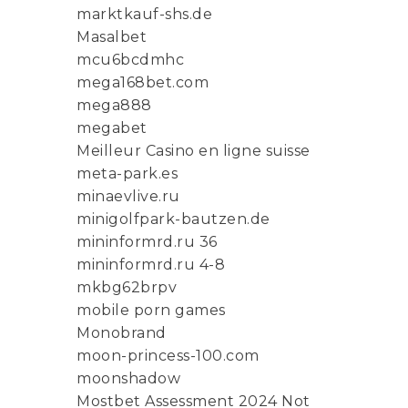
marktkauf-shs.de
Masalbet
mcu6bcdmhc
mega168bet.com
mega888
megabet
Meilleur Casino en ligne suisse
meta-park.es
minaevlive.ru
minigolfpark-bautzen.de
mininformrd.ru 36
mininformrd.ru 4-8
mkbg62brpv
mobile porn games
Monobrand
moon-princess-100.com
moonshadow
Mostbet Assessment 2024 Not