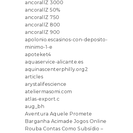
ancorallZ 3000
ancorallZ 50%
ancorallZ 750
ancorallZ 800
ancorallZ 900
apolonio.escasinos-con-deposito-
minimo-1-e
apoteket4
aquaservice-alicante.es
aquinascenterphilly.org2
articles
arystalifescience
ateliermasomi.com
atlas-export.c
aug_bh
Aventura Aquele Promete
Barganha Acimade Jogos Online
Rouba Contas Como Subsídio –