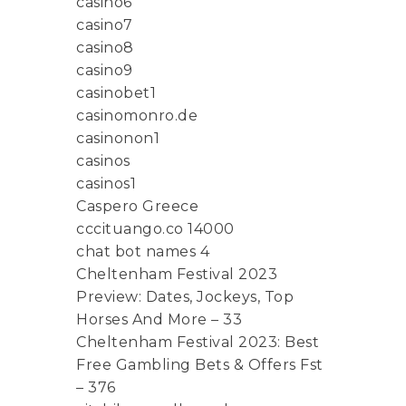
casino6
casino7
casino8
casino9
casinobet1
casinomonro.de
casinonon1
casinos
casinos1
Caspero Greece
cccituango.co 14000
chat bot names 4
Cheltenham Festival 2023
Preview: Dates, Jockeys, Top
Horses And More – 33
Cheltenham Festival 2023: Best
Free Gambling Bets & Offers Fst
– 376