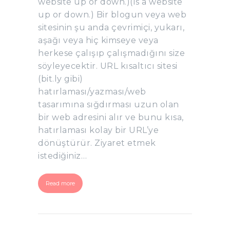
website up or down.)(Is a website
up or down.) Bir blogun veya web
sitesinin şu anda çevrimiçi, yukarı,
aşağı veya hiç kimseye veya
herkese çalışıp çalışmadığını size
söyleyecektir. URL kısaltıcı sitesi
(bit.ly gibi)
hatırlaması/yazması/web
tasarımına sığdırması uzun olan
bir web adresini alır ve bunu kısa,
hatırlaması kolay bir URL’ye
dönüştürür. Ziyaret etmek
istediğiniz…
Read more