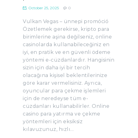
October 25, 2025
0
Vulkan Vegas – ünnepi promóció
Özetlemek gerekirse, kripto para
birimlerine aşina değilseniz, online
casinolarda kullanabileceğiniz en
iyi, en pratik ve en güvenli ödeme
yöntemi e-cüzdanlardır. Hangisinin
sizin için daha iyi bir tercih
olacağına kişisel beklentilerinize
göre karar vermelisiniz. Ayrıca,
oyuncular para çekme işlemleri
için de neredeyse tüm e-
cüzdanları kullanabilirler. Online
casino para yatırma ve çekme
yöntemleri için eksiksiz
kılavuzunuz, hızlı…