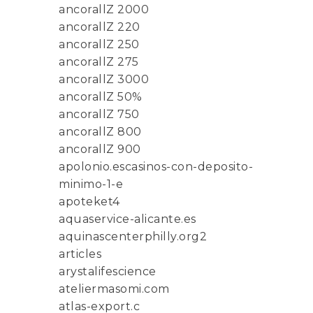
ancorallZ 2000
ancorallZ 220
ancorallZ 250
ancorallZ 275
ancorallZ 3000
ancorallZ 50%
ancorallZ 750
ancorallZ 800
ancorallZ 900
apolonio.escasinos-con-deposito-
minimo-1-e
apoteket4
aquaservice-alicante.es
aquinascenterphilly.org2
articles
arystalifescience
ateliermasomi.com
atlas-export.c