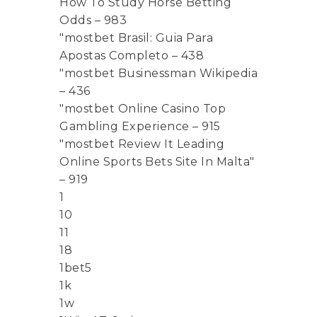
How To Study Horse Betting
Odds – 983
"mostbet Brasil: Guia Para
Apostas Completo – 438
"mostbet Businessman Wikipedia
– 436
"mostbet Online Casino Top
Gambling Experience – 915
"mostbet Review It Leading
Online Sports Bets Site In Malta"
– 919
1
10
11
18
1bet5
1k
1w