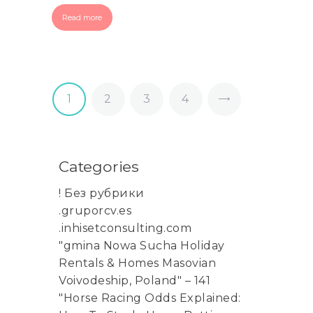
Read more
1
2
3
4
>
Categories
! Без рубрики
.gruporcv.es
.inhisetconsulting.com
"gmina Nowa Sucha Holiday
Rentals & Homes Masovian
Voivodeship, Poland" – 141
"Horse Racing Odds Explained: