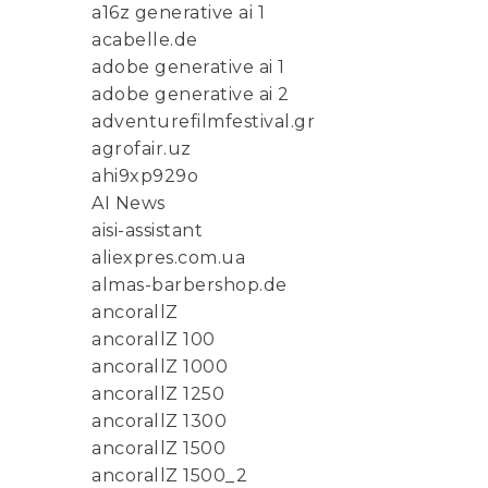
a16z generative ai 1
acabelle.de
adobe generative ai 1
adobe generative ai 2
adventurefilmfestival.gr
agrofair.uz
ahi9xp929o
AI News
aisi-assistant
aliexpres.com.ua
almas-barbershop.de
ancorallZ
ancorallZ 100
ancorallZ 1000
ancorallZ 1250
ancorallZ 1300
ancorallZ 1500
ancorallZ 1500_2