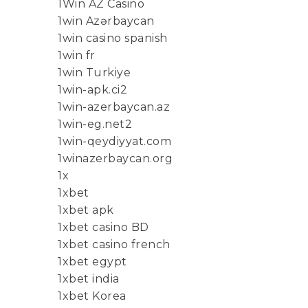
1Win AZ Casino
1win Azərbaycan
1win casino spanish
1win fr
1win Turkiye
1win-apk.ci2
1win-azerbaycan.az
1win-eg.net2
1win-qeydiyyat.com
1winazerbaycan.org
1x
1xbet
1xbet apk
1xbet casino BD
1xbet casino french
1xbet egypt
1xbet india
1xbet Korea