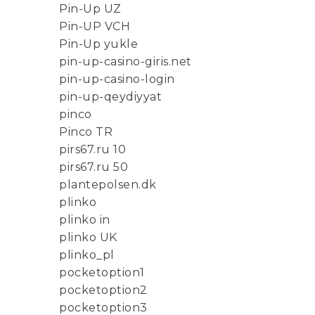
Pin-Up UZ
Pin-UP VCH
Pin-Up yukle
pin-up-casino-giris.net
pin-up-casino-login
pin-up-qeydiyyat
pinco
Pinco TR
pirs67.ru 10
pirs67.ru 50
plantepolsen.dk
plinko
plinko in
plinko UK
plinko_pl
pocketoption1
pocketoption2
pocketoption3