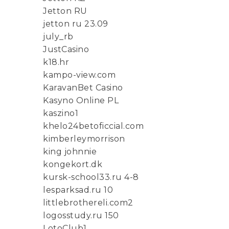
Jetton RU
jetton ru 23.09
july_rb
JustCasino
k18.hr
kampo-view.com
KaravanBet Casino
Kasyno Online PL
kaszino1
khelo24betoficcial.com
kimberleymorrison
king johnnie
kongekort.dk
kursk-school33.ru 4-8
lesparksad.ru 10
littlebrothereli.com2
logosstudy.ru 150
LotoClub1