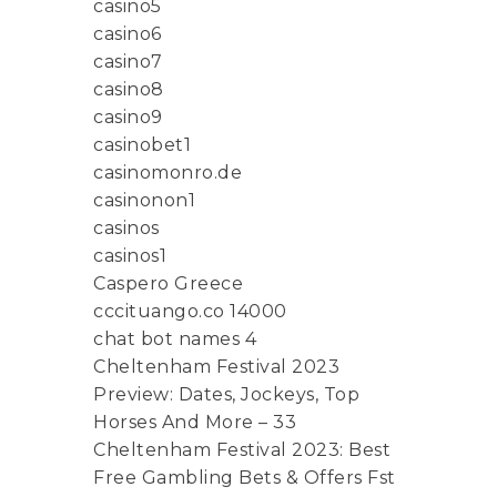
casino5
casino6
casino7
casino8
casino9
casinobet1
casinomonro.de
casinonon1
casinos
casinos1
Caspero Greece
cccituango.co 14000
chat bot names 4
Cheltenham Festival 2023
Preview: Dates, Jockeys, Top
Horses And More – 33
Cheltenham Festival 2023: Best
Free Gambling Bets & Offers Fst