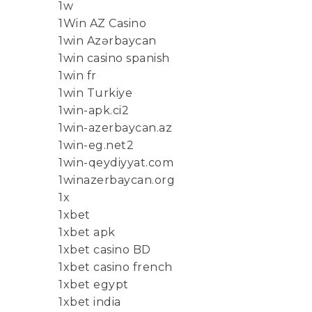
1w
1Win AZ Casino
1win Azərbaycan
1win casino spanish
1win fr
1win Turkiye
1win-apk.ci2
1win-azerbaycan.az
1win-eg.net2
1win-qeydiyyat.com
1winazerbaycan.org
1x
1xbet
1xbet apk
1xbet casino BD
1xbet casino french
1xbet egypt
1xbet india