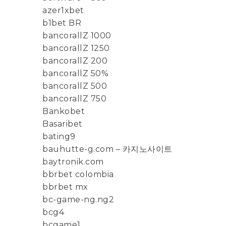
azer1xbet
b1bet BR
bancorallZ 1000
bancorallZ 1250
bancorallZ 200
bancorallZ 50%
bancorallZ 500
bancorallZ 750
Bankobet
Basaribet
bating9
bauhutte-g.com – 카지노사이트
baytronik.com
bbrbet colombia
bbrbet mx
bc-game-ng.ng2
bcg4
bcgame1