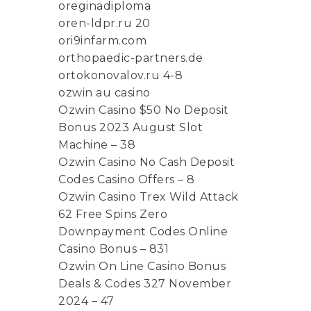
oreginadiploma
oren-ldpr.ru 20
ori9infarm.com
orthopaedic-partners.de
ortokonovalov.ru 4-8
ozwin au casino
Ozwin Casino $50 No Deposit
Bonus 2023 August Slot
Machine – 38
Ozwin Casino No Cash Deposit
Codes Casino Offers – 8
Ozwin Casino Trex Wild Attack
62 Free Spins Zero
Downpayment Codes Online
Casino Bonus – 831
Ozwin On Line Casino Bonus
Deals & Codes 327 November
2024 – 47