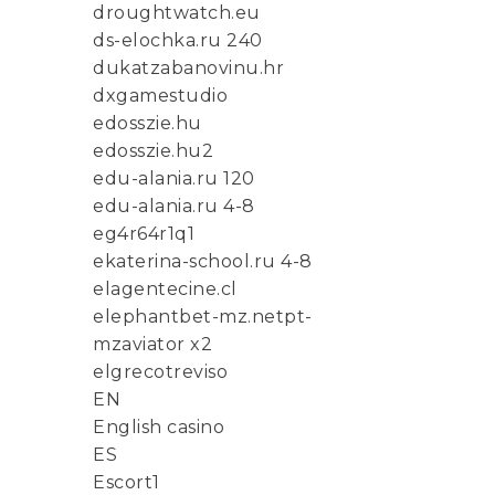
droughtwatch.eu
ds-elochka.ru 240
dukatzabanovinu.hr
dxgamestudio
edosszie.hu
edosszie.hu2
edu-alania.ru 120
edu-alania.ru 4-8
eg4r64r1q1
ekaterina-school.ru 4-8
elagentecine.cl
elephantbet-mz.netpt-
mzaviator x2
elgrecotreviso
EN
English casino
ES
Escort1