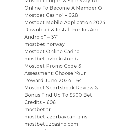
Mostbet Logon & Sign Way Up
Online To Become A Member Of
Mostbet Casino" – 928
Mostbet Mobile Application 2024
Download & Install For Ios And
Android" – 371
mostbet norway
Mostbet Online Casino
mostbet ozbekistonda
Mostbet Promo Code &
Assessment: Choose Your
Reward June 2024 – 641
Mostbet Sportsbook Review &
Bonus Find Up To $500 Bet
Credits – 606
mostbet tr
mostbet-azerbaycan-giris
mostbetuzcasino.com