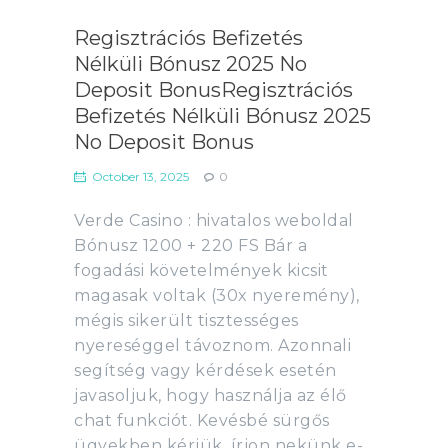
Regisztrációs Befizetés
Nélküli Bónusz 2025 No
Deposit BonusRegisztrációs
Befizetés Nélküli Bónusz 2025
No Deposit Bonus
October 13, 2025
0
Verde Casino ️: hivatalos weboldal
Bónusz 1200 + 220 FS Bár a
fogadási követelmények kicsit
magasak voltak (30x nyeremény),
mégis sikerült tisztességes
nyereséggel távoznom. Azonnali
segítség vagy kérdések esetén
javasoljuk, hogy használja az élő
chat funkciót. Kevésbé sürgős
ügyekben kérjük, írjon nekünk e-