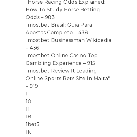
"Horse Racing Odds Explained:
How To Study Horse Betting
Odds – 983
"mostbet Brasil: Guia Para
Apostas Completo – 438
"mostbet Businessman Wikipedia
– 436
"mostbet Online Casino Top
Gambling Experience – 915
"mostbet Review It Leading
Online Sports Bets Site In Malta"
– 919
1
10
11
18
1bet5
1k