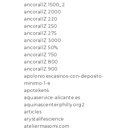
ancorallZ 1500_2
ancorallZ 2000
ancorallZ 220
ancorallZ 250
ancorallZ 275
ancorallZ 3000
ancorallZ 50%
ancorallZ 750
ancorallZ 800
ancorallZ 900
apolonio.escasinos-con-deposito-
minimo-1-e
apoteket4
aquaservice-alicante.es
aquinascenterphilly.org2
articles
arystalifescience
ateliermasomi.com