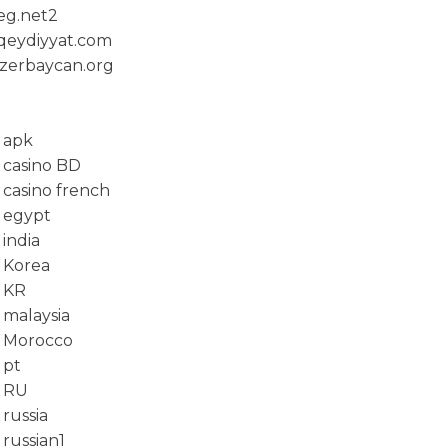
eg.net2
qeydiyyat.com
zerbaycan.org
 apk
 casino BD
 casino french
 egypt
 india
 Korea
 KR
 malaysia
t Morocco
 pt
t RU
 russia
 russian1