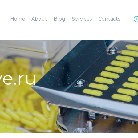
HOME
Home
About
Blog
Services
Contacts
ABOUT
BLOG
SERVICES
CONTACTS
e.ru
live.ru