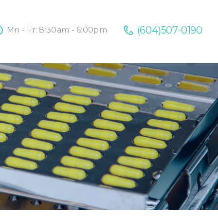
(604)507-0190
Mn - Fr: 8:30am - 6:00pm