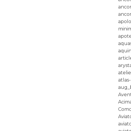
ancor
ancor
apolo
minim
apot
aquas
aquin
articl
aryst
atel
atlas
aug_
Aven
Acim
Como 
Aviat
aviato