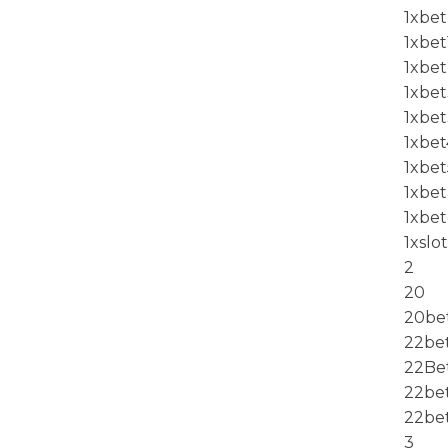
1xbe
1xbet
1xbe
1xbe
1xbe
1xbet
1xbet
1xbe
1xbet
1xslo
2
20
20be
22be
22Be
22bet
22be
3