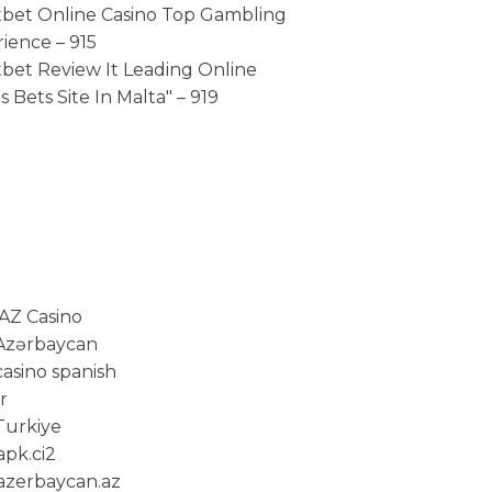
bet Online Casino Top Gambling
ience – 915
bet Review It Leading Online
s Bets Site In Malta" – 919
AZ Casino
 Azərbaycan
casino spanish
r
Turkiye
apk.ci2
azerbaycan.az