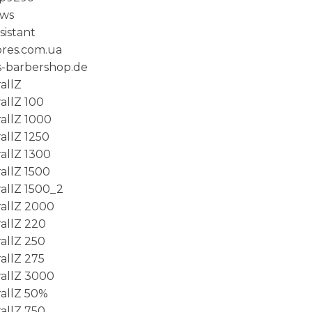
ews
ssistant
pres.com.ua
s-barbershop.de
allZ
allZ 100
allZ 1000
allZ 1250
allZ 1300
allZ 1500
allZ 1500_2
allZ 2000
allZ 220
allZ 250
allZ 275
allZ 3000
allZ 50%
allZ 750