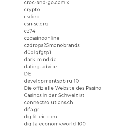
croc-and-go.com x
crypto
csdino
csri-sc.org
cz74
czcasinoonline
czdrops25monobrands
d0o1qfgtp1
dark-mind.de
dating-advice
DE
developmentspb.ru 10
Die offizielle Website des Pasino
Casinos in der Schweiz ist
connectsolutions.ch
difa.gr
digilitleic.com
digitaleconomy.world 100