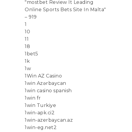
"mostbet Review It Leading
Online Sports Bets Site In Malta"
– 919
1
10
11
18
1bet5
1k
1w
1Win AZ Casino
1win Azərbaycan
1win casino spanish
1win fr
1win Turkiye
1win-apk.ci2
1win-azerbaycan.az
1win-eg.net2