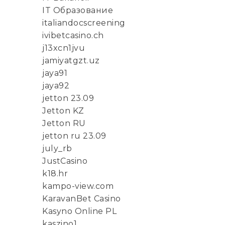
IT Образование
italiandocscreening
ivibetcasino.ch
j13xcn1jvu
jamiyatgzt.uz
jaya91
jaya92
jetton 23.09
Jetton KZ
Jetton RU
jetton ru 23.09
july_rb
JustCasino
k18.hr
kampo-view.com
KaravanBet Casino
Kasyno Online PL
kaszino1