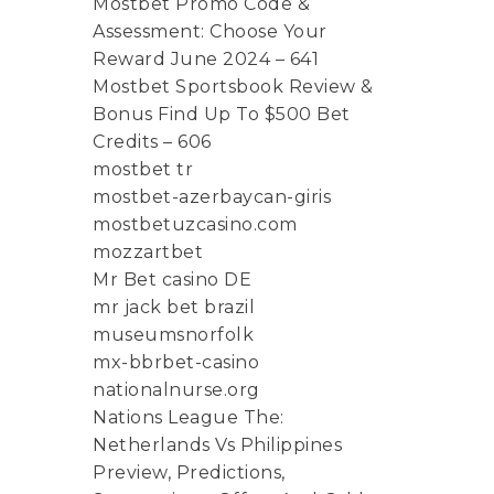
Mostbet Promo Code &
Assessment: Choose Your
Reward June 2024 – 641
Mostbet Sportsbook Review &
Bonus Find Up To $500 Bet
Credits – 606
mostbet tr
mostbet-azerbaycan-giris
mostbetuzcasino.com
mozzartbet
Mr Bet casino DE
mr jack bet brazil
museumsnorfolk
mx-bbrbet-casino
nationalnurse.org
Nations League The:
Netherlands Vs Philippines
Preview, Predictions,