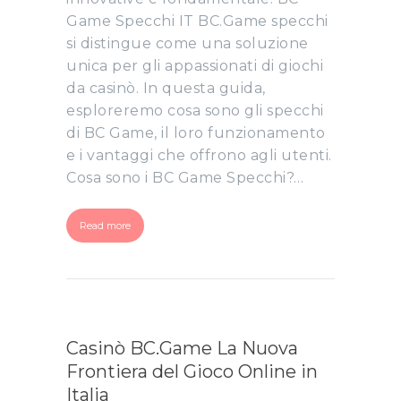
Game Specchi IT BC.Game specchi
si distingue come una soluzione
unica per gli appassionati di giochi
da casinò. In questa guida,
esploreremo cosa sono gli specchi
di BC Game, il loro funzionamento
e i vantaggi che offrono agli utenti.
Cosa sono i BC Game Specchi?…
Read more
Casinò BC.Game La Nuova
Frontiera del Gioco Online in
Italia