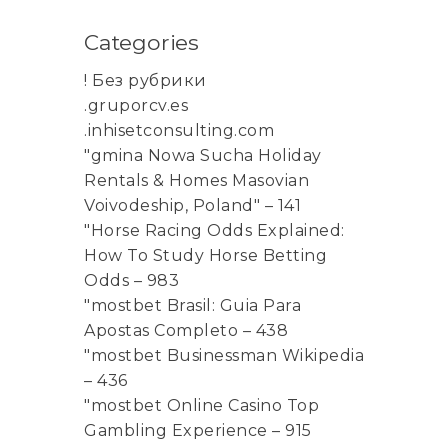
Categories
! Без рубрики
.gruporcv.es
.inhisetconsulting.com
"gmina Nowa Sucha Holiday
Rentals & Homes Masovian
Voivodeship, Poland" – 141
"Horse Racing Odds Explained:
How To Study Horse Betting
Odds – 983
"mostbet Brasil: Guia Para
Apostas Completo – 438
"mostbet Businessman Wikipedia
– 436
"mostbet Online Casino Top
Gambling Experience – 915