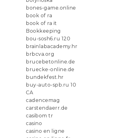
bolyhoska
bones-game.online
book of ra
book of ra it
Bookkeeping
bou-sosh6.ru 120
brainlabacademy.hr
brbcva.org
brucebetonline.de
bruecke-online.de
bundekfest.hr
buy-auto-spb.ru 10
CA
cadencemag
carstendaerr.de
casibom tr
casino
casino en ligne