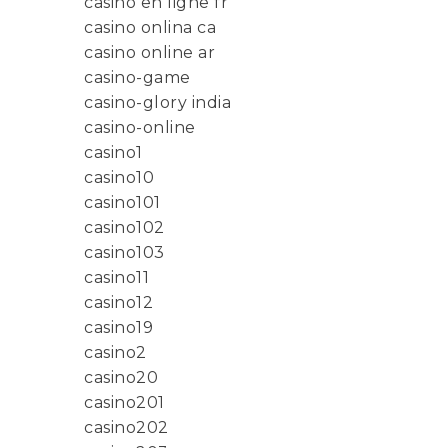
casino en ligne fr
casino onlina ca
casino online ar
casino-game
casino-glory india
casino-online
casino1
casino10
casino101
casino102
casino103
casino11
casino12
casino19
casino2
casino20
casino201
casino202