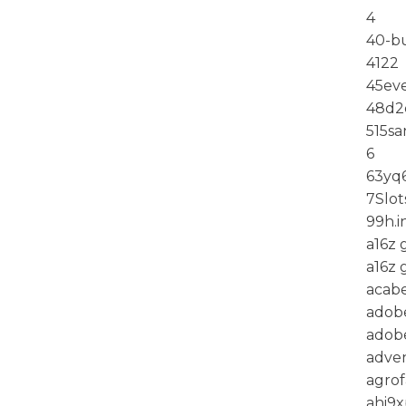
4
40-bu
4122
45ev
48d2
515s
6
63yq
7Slot
99h.i
a16z 
a16z 
acabe
adobe
adobe
adven
agrof
ahi9