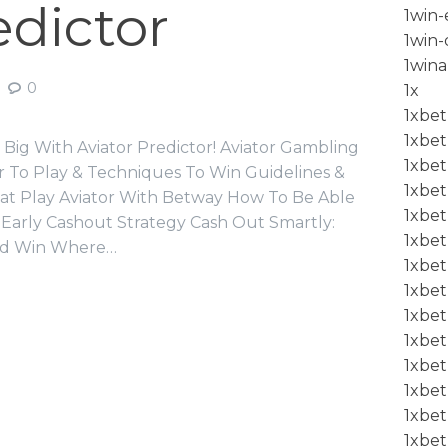
edictor
1win-
1win-
1wina
0
1x
1xbet
1xbet
 Big With Aviator Predictor! Aviator Gambling
1xbet
To Play & Techniques To Win Guidelines &
1xbet
hat Play Aviator With Betway How To Be Able
1xbet
 Early Cashout Strategy Cash Out Smartly:
1xbet
And Win Where…
1xbet
1xbet
1xbet
1xbe
1xbet
1xbe
1xbet
1xbet