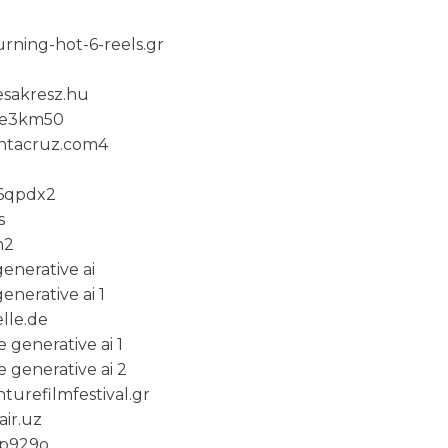
rning-hot-6-reels.gr
esakresz.hu
e3km50
antacruz.com4
6qpdx2
s
n2
generative ai
generative ai 1
lle.de
 generative ai 1
 generative ai 2
turefilmfestival.gr
air.uz
xp929o