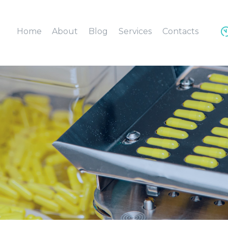
HOME
Home
About
Blog
Services
Contacts
ABOUT
BLOG
SERVICES
CONTACTS