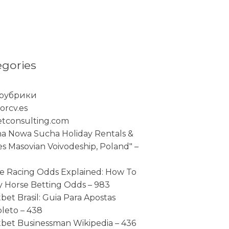
egories
з рубрики
orcv.es
setconsulting.com
a Nowa Sucha Holiday Rentals &
 Masovian Voivodeship, Poland" –
e Racing Odds Explained: How To
 Horse Betting Odds – 983
bet Brasil: Guia Para Apostas
leto – 438
bet Businessman Wikipedia – 436