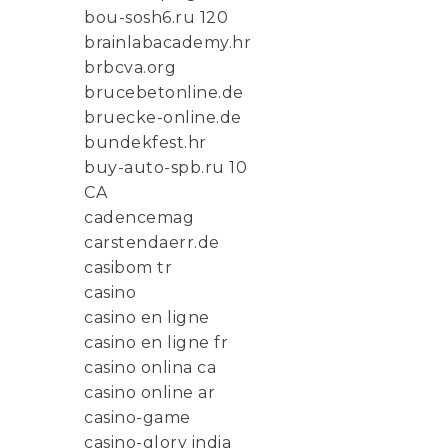
bou-sosh6.ru 120
brainlabacademy.hr
brbcva.org
brucebetonline.de
bruecke-online.de
bundekfest.hr
buy-auto-spb.ru 10
CA
cadencemag
carstendaerr.de
casibom tr
casino
casino en ligne
casino en ligne fr
casino onlina ca
casino online ar
casino-game
casino-glory india