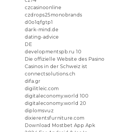
cz74
czcasinoonline
czdrops25monobrands
d0o1qfgtp1
dark-mind.de
dating-advice
DE
developmentspb.ru 10
Die offizielle Website des Pasino
Casinos in der Schweiz ist
connectsolutions.ch
difa.gr
digilitleic.com
digitaleconomy.world 100
digitaleconomy.world 20
diplomsvuz
dixierentsfurniture.com
Download Mostbet App Apk