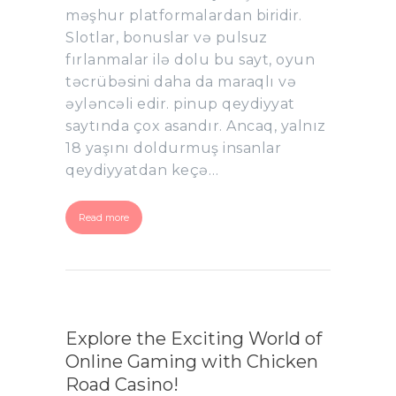
məşhur platformalardan biridir.
Slotlar, bonuslar və pulsuz
fırlanmalar ilə dolu bu sayt, oyun
təcrübəsini daha da maraqlı və
əyləncəli edir. pinup qeydiyyat
saytında çox asandır. Ancaq, yalnız
18 yaşını doldurmuş insanlar
qeydiyyatdan keçə…
Read more
Explore the Exciting World of
Online Gaming with Chicken
Road Casino!