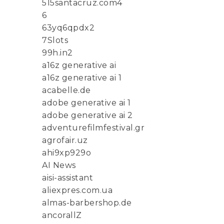
515santacruz.com4
6
63yq6qpdx2
7Slots
99h.in2
a16z generative ai
a16z generative ai 1
acabelle.de
adobe generative ai 1
adobe generative ai 2
adventurefilmfestival.gr
agrofair.uz
ahi9xp929o
AI News
aisi-assistant
aliexpres.com.ua
almas-barbershop.de
ancorallZ