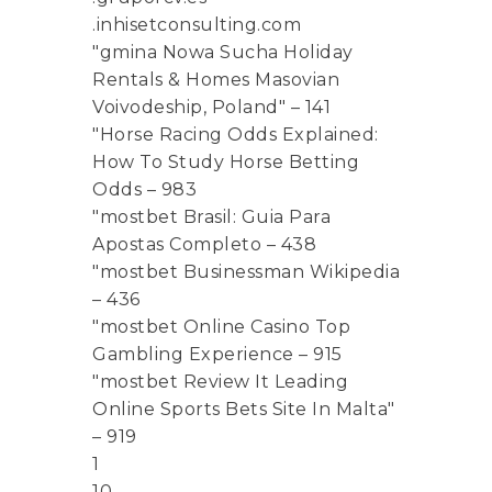
.inhisetconsulting.com
"gmina Nowa Sucha Holiday
Rentals & Homes Masovian
Voivodeship, Poland" – 141
"Horse Racing Odds Explained:
How To Study Horse Betting
Odds – 983
"mostbet Brasil: Guia Para
Apostas Completo – 438
"mostbet Businessman Wikipedia
– 436
"mostbet Online Casino Top
Gambling Experience – 915
"mostbet Review It Leading
Online Sports Bets Site In Malta"
– 919
1
10