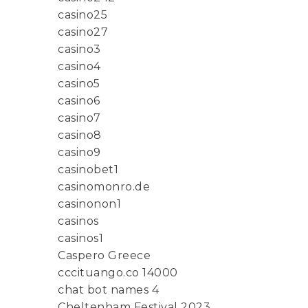
casino25
casino27
casino3
casino4
casino5
casino6
casino7
casino8
casino9
casinobet1
casinomonro.de
casinonon1
casinos
casinos1
Caspero Greece
cccituango.co 14000
chat bot names 4
Cheltenham Festival 2023