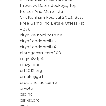
Preview: Dates, Jockeys, Top
Horses And More – 33
Cheltenham Festival 2023: Best
Free Gambling Bets & Offers Fst
– 376
citybike-nordhorn.de
cityoflondonmile3
cityoflondonmile4
clothgocart.com 100
coq5o8r1p4
crazy time
crf2012.org
crnaknjiga.hr
croc-and-go.com x
crypto
csdino
csri-sc.org