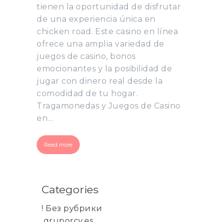
tienen la oportunidad de disfrutar
de una experiencia única en
chicken road. Este casino en línea
ofrece una amplia variedad de
juegos de casino, bonos
emocionantes y la posibilidad de
jugar con dinero real desde la
comodidad de tu hogar.
Tragamonedas y Juegos de Casino
en…
Read more
Categories
! Без рубрики
.gruporcv.es