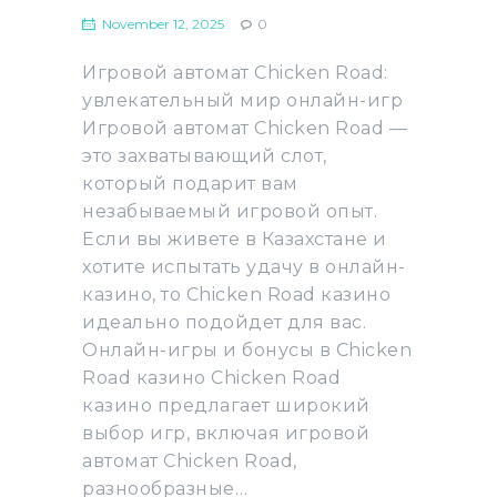
November 12, 2025
0
Игровой автомат Chicken Road:
увлекательный мир онлайн-игр
Игровой автомат Chicken Road —
это захватывающий слот,
который подарит вам
незабываемый игровой опыт.
Если вы живете в Казахстане и
хотите испытать удачу в онлайн-
казино, то Chicken Road казино
идеально подойдет для вас.
Онлайн-игры и бонусы в Chicken
Road казино Chicken Road
казино предлагает широкий
выбор игр, включая игровой
автомат Chicken Road,
разнообразные…