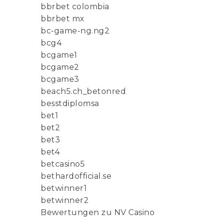
bbrbet colombia
bbrbet mx
bc-game-ng.ng2
bcg4
bcgame1
bcgame2
bcgame3
beach5.ch_betonred
besstdiplomsa
bet1
bet2
bet3
bet4
betcasino5
bethardofficial.se
betwinner1
betwinner2
Bewertungen zu NV Casino