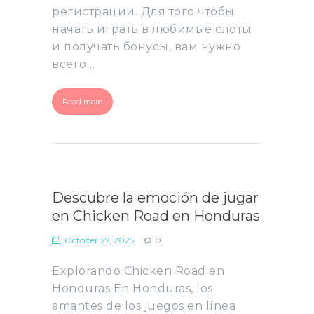
регистрации. Для того чтобы
начать играть в любимые слоты
и получать бонусы, вам нужно
всего…
Read more
Descubre la emoción de jugar
en Chicken Road en Honduras
October 27, 2025
0
Explorando Chicken Road en
Honduras En Honduras, los
amantes de los juegos en línea