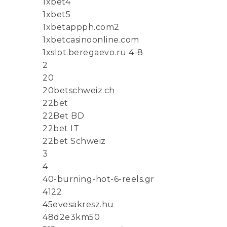
1xbet4
1xbet5
1xbetappph.com2
1xbetcasinoonline.com
1xslot.beregaevo.ru 4-8
2
20
20betschweiz.ch
22bet
22Bet BD
22bet IT
22bet Schweiz
3
4
40-burning-hot-6-reels.gr
4122
45evesakresz.hu
48d2e3km50