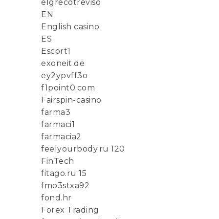
elgrecotreviso
EN
English casino
ES
Escort1
exoneit.de
ey2ypvff3o
f1point0.com
Fairspin-casino
farma3
farmaci1
farmacia2
feelyourbody.ru 120
FinTech
fitago.ru 15
fmo3stxa92
fond.hr
Forex Trading