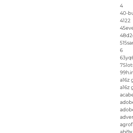
4
40-bu
4122
45ev
48d2
515s
6
63yq
7Slot
99h.i
a16z 
a16z 
acabe
adobe
adobe
adven
agrof
ahi9