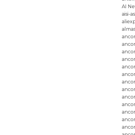
AI N
aisi-a
aliex
alma
ancor
ancor
ancor
ancor
ancor
ancor
ancor
ancor
ancor
ancor
ancor
ancor
ancor
ancor