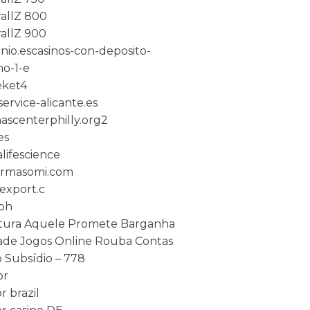
allZ 800
allZ 900
nio.escasinos-con-deposito-
o-1-e
eket4
ervice-alicante.es
ascenterphilly.org2
es
alifescience
iermasomi.com
-export.c
bh
tura Aquele Promete Barganha
ade Jogos Online Rouba Contas
Subsídio – 778
or
r brazil