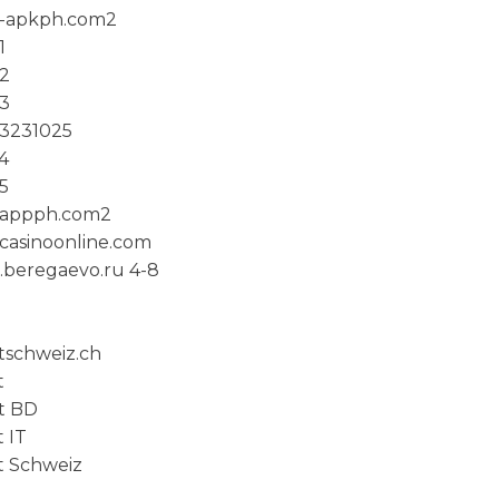
t-apkph.com2
1
t2
t3
t3231025
4
5
tappph.com2
casinoonline.com
t.beregaevo.ru 4-8
tschweiz.ch
t
t BD
 IT
t Schweiz