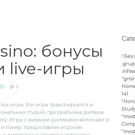
Cat
sino: бонусы
! Бе
и live-игры
.grup
.inhi
"gmin
Homes
25
0
141
"Hors
и live-игры Эти игры транслируются в
Study
ональных студий, где реальные дилеры
"most
етку. Игры с живыми дилерами включают в
Comp
а и покер, предоставляя игрокам
"most
ь с дилерами и другими игроками.