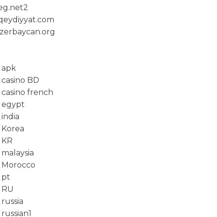
eg.net2
qeydiyyat.com
zerbaycan.org
 apk
 casino BD
 casino french
 egypt
 india
 Korea
 KR
 malaysia
t Morocco
 pt
t RU
 russia
 russian1