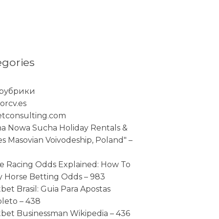
egories
з рубрики
orcv.es
setconsulting.com
a Nowa Sucha Holiday Rentals &
 Masovian Voivodeship, Poland" –
e Racing Odds Explained: How To
 Horse Betting Odds – 983
bet Brasil: Guia Para Apostas
leto – 438
bet Businessman Wikipedia – 436