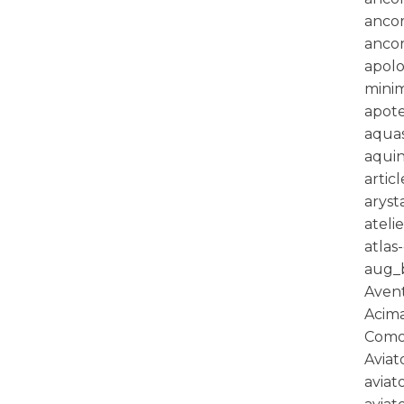
ancor
ancor
apolo
minim
apot
aquas
aquin
articl
aryst
atel
atlas
aug_
Aven
Acim
Como 
Aviat
aviato