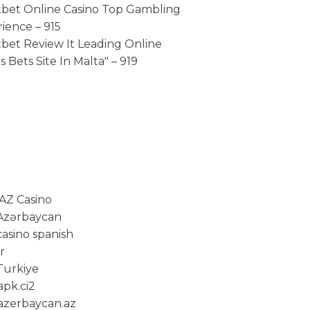
bet Online Casino Top Gambling
ience – 915
bet Review It Leading Online
s Bets Site In Malta" – 919
AZ Casino
 Azərbaycan
casino spanish
r
Turkiye
apk.ci2
azerbaycan.az