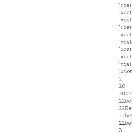
1xbe
1xbet
1xbe
1xbe
1xbe
1xbet
1xbet
1xbe
1xbet
1xslo
2
20
20be
22be
22Be
22bet
22be
3