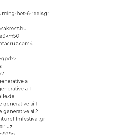
rning-hot-6-reels.gr
esakresz.hu
e3km50
antacruz.com4
6qpdx2
s
n2
generative ai
generative ai 1
lle.de
 generative ai 1
 generative ai 2
turefilmfestival.gr
air.uz
xp929o