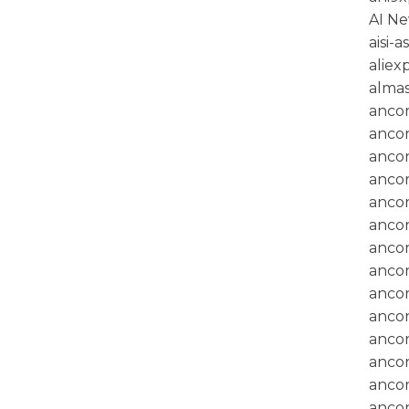
AI N
aisi-a
aliex
alma
ancor
ancor
ancor
ancor
ancor
ancor
ancor
ancor
ancor
ancor
ancor
ancor
ancor
ancor