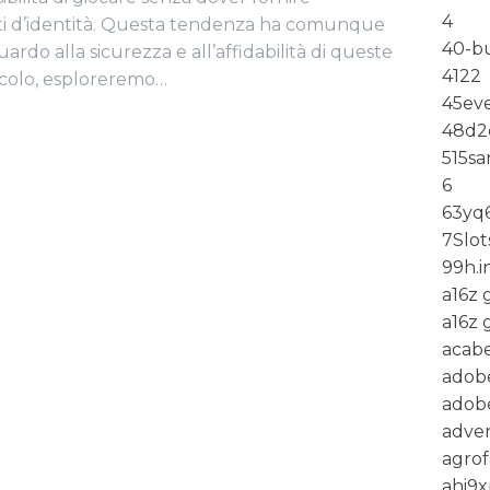
4
ti d’identità. Questa tendenza ha comunque
40-bu
uardo alla sicurezza e all’affidabilità di queste
4122
ticolo, esploreremo…
45ev
48d2
515s
6
63yq
7Slot
99h.i
a16z 
a16z 
acabe
adobe
adobe
adven
agrof
ahi9