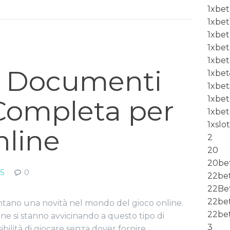
1xbe
1xbet
1xbe
1xbe
1xbe
a Documenti
1xbet
1xbet
1xbe
Completa per
1xbet
1xslo
nline
2
20
20be
5
0
22be
22Be
22bet
tano una novità nel mondo del gioco online.
22be
ne si stanno avvicinando a questo tipo di
3
ibilità di giocare senza dover fornire