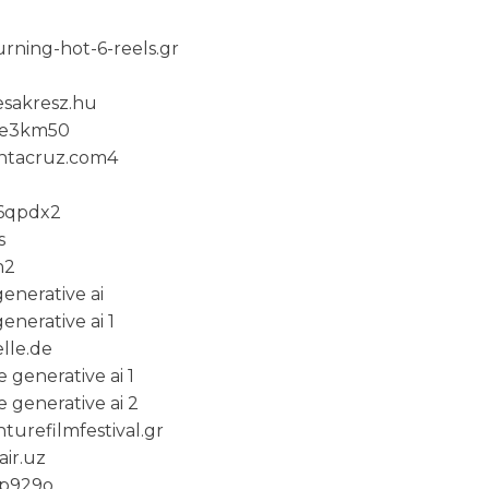
rning-hot-6-reels.gr
esakresz.hu
e3km50
antacruz.com4
6qpdx2
s
n2
generative ai
generative ai 1
lle.de
 generative ai 1
 generative ai 2
turefilmfestival.gr
air.uz
xp929o