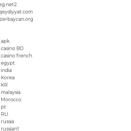
eg.net2
qeydiyyat.com
zerbaycan.org
 apk
 casino BD
 casino french
 egypt
 india
 Korea
 KR
 malaysia
t Morocco
 pt
t RU
 russia
 russian1