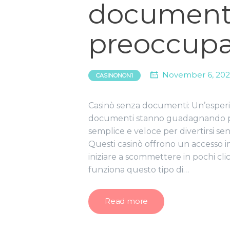
documenti
preoccupa
November 6, 202
CASINONON1
Casinò senza documenti: Un’esperie
documenti stanno guadagnando pop
semplice e veloce per divertirsi se
Questi casinò offrono un accesso i
iniziare a scommettere in pochi cli
funziona questo tipo di…
Read more