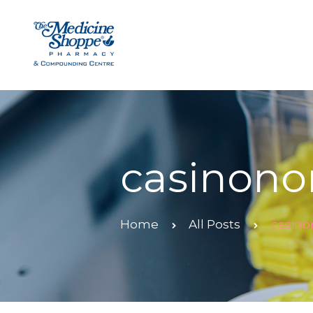
casinono
Home
All Posts
casino