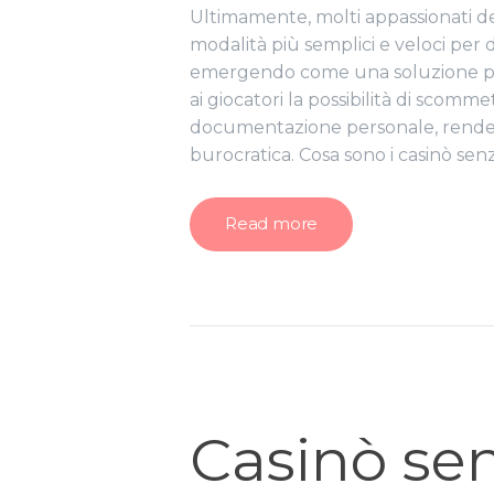
Ultimamente, molti appassionati d
modalità più semplici e veloci per 
emergendo come una soluzione pop
ai giocatori la possibilità di scomme
documentazione personale, rendend
burocratica. Cosa sono i casinò s
Read more
Casinò se