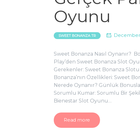
Oyunu
December 
SWEET BONANZA TR
Sweet Bonanza Nasıl Oynanır? Bo
Play’den Sweet Bonanza Slot Oyu
Gerekenler: Sweet Bonanza Slotu
Bonanza’nın Özellikleri: Sweet B
Nerede Oynanır? Günlük Bonuslar
Sorumlu Kumar: Sorumlu Bir Şeki
Bienestar Slot Oyunu…
Read more