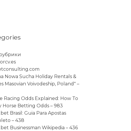
egories
з рубрики
orcv.es
setconsulting.com
a Nowa Sucha Holiday Rentals &
 Masovian Voivodeship, Poland" –
e Racing Odds Explained: How To
 Horse Betting Odds – 983
bet Brasil: Guia Para Apostas
leto – 438
bet Businessman Wikipedia – 436