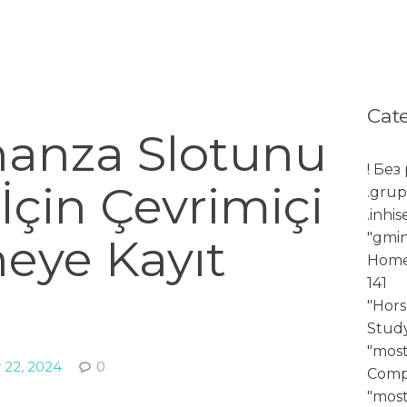
Cat
anza Slotunu
! Бе
çin Çevrimiçi
.grup
.inhi
eye Kayıt
"gmin
Homes
141
"Hors
Study
"most
22, 2024
0
Comp
"most