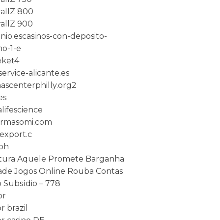
allZ 800
allZ 900
nio.escasinos-con-deposito-
o-1-e
eket4
ervice-alicante.es
ascenterphilly.org2
es
alifescience
iermasomi.com
-export.c
bh
tura Aquele Promete Barganha
ade Jogos Online Rouba Contas
Subsídio – 778
or
r brazil