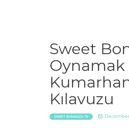
Sweet Bon
Oynamak İ
Kumarhan
Kılavuzu
December 
SWEET BONANZA TR