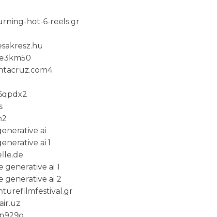
rning-hot-6-reels.gr
esakresz.hu
e3km50
antacruz.com4
6qpdx2
s
n2
generative ai
generative ai 1
lle.de
 generative ai 1
 generative ai 2
turefilmfestival.gr
air.uz
xp929o