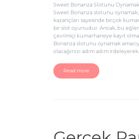
Sweet Bonanza Slotunu Oynamak İ
Sweet Bonanza slotunu oynamak, re
kazançları sayesinde birçok kum
bir slot oyunudur. Ancak, bu eğle
çevrimiçi kumarhaneye kayıt olm
Bonanza slotunu oynamak amacıyla
olacağınızı adım adım irdeleyerek,
Read more
Gerçek Par