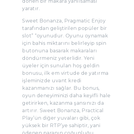
dönen bir makara yanılsaması
yaratır.
Sweet Bonanza, Pragmatic Enjoy
tarafından geliştirilen popüler bir
slot” “oyunudur. Oyunu oynamak
için bahis miktarını belirleyip spin
butonuna basarak makaraları
döndürmeniz yeterlidir. Yeni
üyeler için sunulan hoş geldin
bonusu, ilk em virtude de yatırma
işleminizde uvant kredi
kazanmanızı sağlar. Bu bonus,
oyun deneyiminizi daha keyifli hale
getirirken, kazanma şansınızı da
artırır. Sweet Bonanza, Practical
Play’ün diğer yuvaları gibi, çok
yüksek bir RTP’ye sahiptir, yani
ödenen paranın çoğunluğu