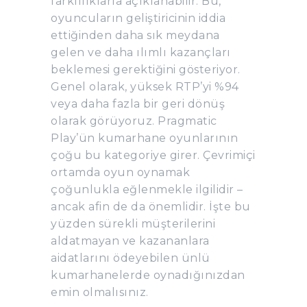
farklılıklarla açıklanabilir. Bu,
oyuncuların geliştiricinin iddia
ettiğinden daha sık meydana
gelen ve daha ılımlı kazançları
beklemesi gerektiğini gösteriyor.
Genel olarak, yüksek RTP’yi %94
veya daha fazla bir geri dönüş
olarak görüyoruz. Pragmatic
Play’ün kumarhane oyunlarının
çoğu bu kategoriye girer. Çevrimiçi
ortamda oyun oynamak
çoğunlukla eğlenmekle ilgilidir –
ancak afin de da önemlidir. İşte bu
yüzden sürekli müşterilerini
aldatmayan ve kazananlara
aidatlarını ödeyebilen ünlü
kumarhanelerde oynadığınızdan
emin olmalısınız.