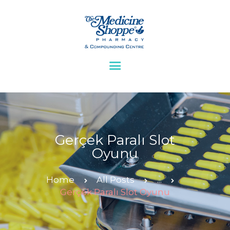
HOME
ABOUT
BLOG
SERVICES
CONTACTS
Gerçek Paralı Slot
Oyunu
Home
All Posts
...
Gerçek Paralı Slot Oyunu