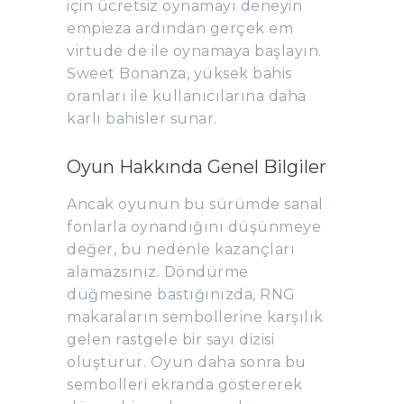
için ücretsiz oynamayı deneyin
empieza ardından gerçek em
virtude de ile oynamaya başlayın.
Sweet Bonanza, yüksek bahis
oranları ile kullanıcılarına daha
karlı bahisler sunar.
Oyun Hakkında Genel Bilgiler
Ancak oyunun bu sürümde sanal
fonlarla oynandığını düşünmeye
değer, bu nedenle kazançları
alamazsınız. Döndürme
düğmesine bastığınızda, RNG
makaraların sembollerine karşılık
gelen rastgele bir sayı dizisi
oluşturur. Oyun daha sonra bu
sembolleri ekranda göstererek