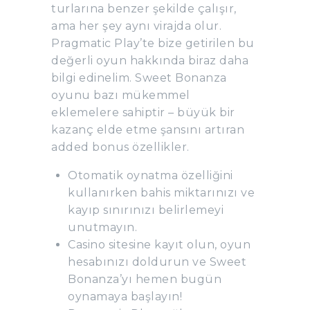
turlarına benzer şekilde çalışır,
ama her şey aynı virajda olur.
Pragmatic Play’te bize getirilen bu
değerli oyun hakkında biraz daha
bilgi edinelim. Sweet Bonanza
oyunu bazı mükemmel
eklemelere sahiptir – büyük bir
kazanç elde etme şansını artıran
added bonus özellikler.
Otomatik oynatma özelliğini
kullanırken bahis miktarınızı ve
kayıp sınırınızı belirlemeyi
unutmayın.
Casino sitesine kayıt olun, oyun
hesabınızı doldurun ve Sweet
Bonanza’yı hemen bugün
oynamaya başlayın!