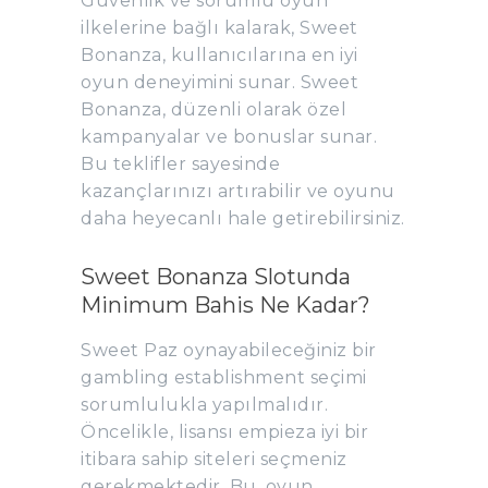
Güvenlik ve sorumlu oyun
ilkelerine bağlı kalarak, Sweet
Bonanza, kullanıcılarına en iyi
oyun deneyimini sunar. Sweet
Bonanza, düzenli olarak özel
kampanyalar ve bonuslar sunar.
Bu teklifler sayesinde
kazançlarınızı artırabilir ve oyunu
daha heyecanlı hale getirebilirsiniz.
Sweet Bonanza Slotunda
Minimum Bahis Ne Kadar?
Sweet Paz oynayabileceğiniz bir
gambling establishment seçimi
sorumlulukla yapılmalıdır.
Öncelikle, lisansı empieza iyi bir
itibara sahip siteleri seçmeniz
gerekmektedir. Bu, oyun