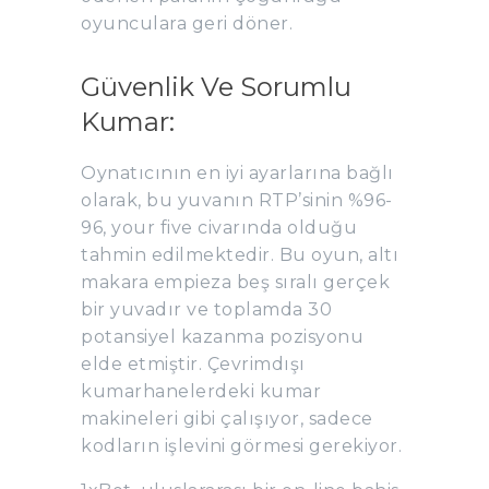
oyunculara geri döner.
Güvenlik Ve Sorumlu
Kumar:
Oynatıcının en iyi ayarlarına bağlı
olarak, bu yuvanın RTP’sinin %96-
96, your five civarında olduğu
tahmin edilmektedir. Bu oyun, altı
makara empieza beş sıralı gerçek
bir yuvadır ve toplamda 30
potansiyel kazanma pozisyonu
elde etmiştir. Çevrimdışı
kumarhanelerdeki kumar
makineleri gibi çalışıyor, sadece
kodların işlevini görmesi gerekiyor.