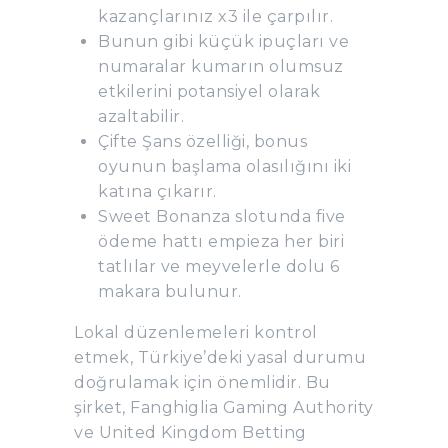
kazançlarınız x3 ile çarpılır.
Bunun gibi küçük ipuçları ve
numaralar kumarın olumsuz
etkilerini potansiyel olarak
azaltabilir.
Çifte Şans özelliği, bonus
oyunun başlama olasılığını iki
katına çıkarır.
Sweet Bonanza slotunda five
ödeme hattı empieza her biri
tatlılar ve meyvelerle dolu 6
makara bulunur.
Lokal düzenlemeleri kontrol
etmek, Türkiye’deki yasal durumu
doğrulamak için önemlidir. Bu
şirket, Fanghiglia Gaming Authority
ve United Kingdom Betting