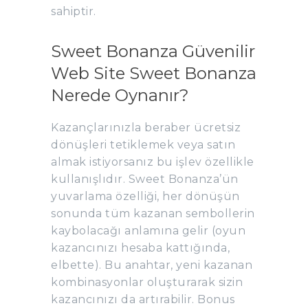
sahiptir.
Sweet Bonanza Güvenilir
Web Site Sweet Bonanza
Nerede Oynanır?
Kazançlarınızla beraber ücretsiz
dönüşleri tetiklemek veya satın
almak istiyorsanız bu işlev özellikle
kullanışlıdır. Sweet Bonanza’ün
yuvarlama özelliği, her dönüşün
sonunda tüm kazanan sembollerin
kaybolacağı anlamına gelir (oyun
kazancınızı hesaba kattığında,
elbette). Bu anahtar, yeni kazanan
kombinasyonlar oluşturarak sizin
kazancınızı da artırabilir. Bonus