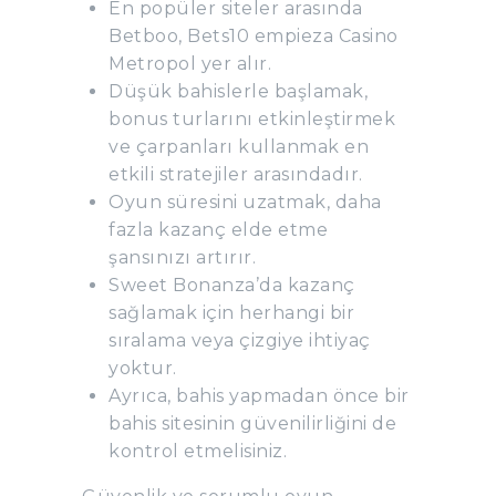
En popüler siteler arasında
Betboo, Bets10 empieza Casino
Metropol yer alır.
Düşük bahislerle başlamak,
bonus turlarını etkinleştirmek
ve çarpanları kullanmak en
etkili stratejiler arasındadır.
Oyun süresini uzatmak, daha
fazla kazanç elde etme
şansınızı artırır.
Sweet Bonanza’da kazanç
sağlamak için herhangi bir
sıralama veya çizgiye ihtiyaç
yoktur.
Ayrıca, bahis yapmadan önce bir
bahis sitesinin güvenilirliğini de
kontrol etmelisiniz.