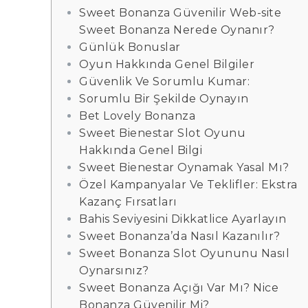
Sweet Bonanza Güvenilir Web-site
Sweet Bonanza Nerede Oynanır?
Günlük Bonuslar
Oyun Hakkında Genel Bilgiler
Güvenlik Ve Sorumlu Kumar:
Sorumlu Bir Şekilde Oynayın
Bet Lovely Bonanza
Sweet Bienestar Slot Oyunu
Hakkında Genel Bilgi
Sweet Bienestar Oynamak Yasal Mı?
Özel Kampanyalar Ve Teklifler: Ekstra
Kazanç Fırsatları
Bahis Seviyesini Dikkatlice Ayarlayın
Sweet Bonanza’da Nasıl Kazanılır?
Sweet Bonanza Slot Oyununu Nasıl
Oynarsınız?
Sweet Bonanza Açığı Var Mı? Nice
Bonanza Güvenilir Mi?