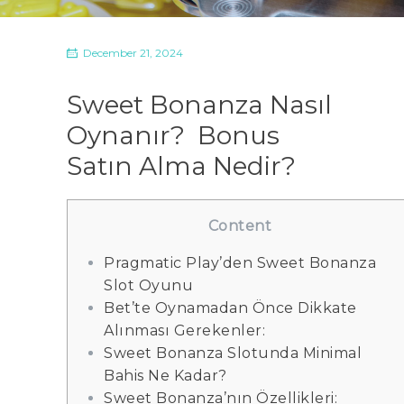
December 21, 2024
Sweet Bonanza Nasıl
Oynanır? Bonus
Satın Alma Nedir?
Content
Pragmatic Play’den Sweet Bonanza
Slot Oyunu
Bet’te Oynamadan Önce Dikkate
Alınması Gerekenler:
Sweet Bonanza Slotunda Minimal
Bahis Ne Kadar?
Sweet Bonanza’nın Özellikleri: