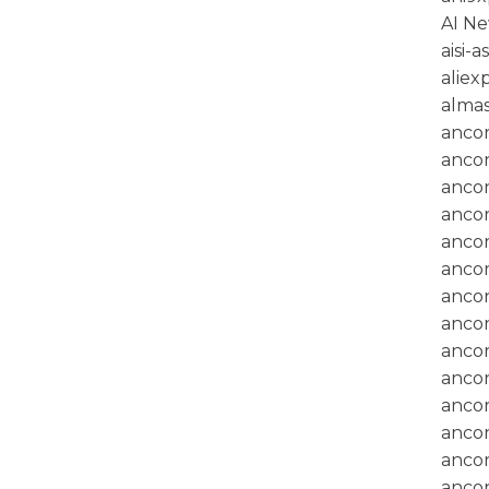
AI N
aisi-a
aliex
alma
ancor
ancor
ancor
ancor
ancor
ancor
ancor
ancor
ancor
ancor
ancor
ancor
ancor
ancor