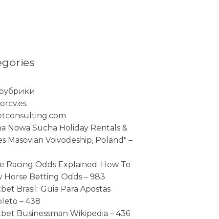
egories
з рубрики
orcv.es
setconsulting.com
a Nowa Sucha Holiday Rentals &
 Masovian Voivodeship, Poland" –
e Racing Odds Explained: How To
 Horse Betting Odds – 983
bet Brasil: Guia Para Apostas
leto – 438
bet Businessman Wikipedia – 436