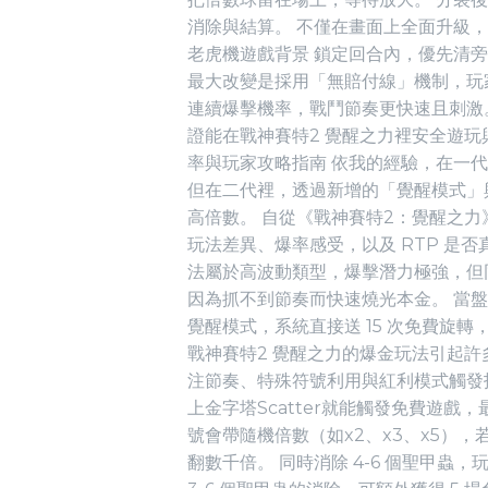
消除與結算。 不僅在畫面上全面升級，
老虎機遊戲背景 鎖定回合內，優先清
最大改變是採用「無賠付線」機制，玩
連續爆擊機率，戰鬥節奏更快速且刺激
證能在戰神賽特2 覺醒之力裡安全遊玩
率與玩家攻略指南 依我的經驗，在一
但在二代裡，透過新增的「覺醒模式」
高倍數。 自從《戰神賽特2：覺醒之
玩法差異、爆率感受，以及 RTP 是
法屬於高波動類型，爆擊潛力極強，但
因為抓不到節奏而快速燒光本金。 當
覺醒模式，系統直接送 15 次免費旋
戰神賽特2 覺醒之力的爆金玩法引起
注節奏、特殊符號利用與紅利模式觸發
上金字塔Scatter就能觸發免費遊戲
號會帶隨機倍數（如x2、x3、x5）
翻數千倍。 同時消除 4-6 個聖甲蟲