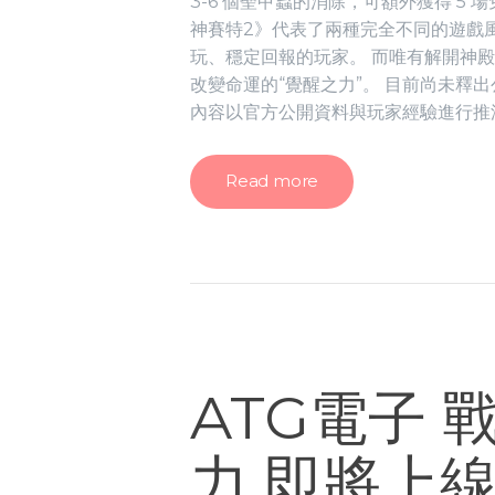
3-6 個聖甲蟲的消除，可額外獲得 5
神賽特2》代表了兩種完全不同的遊戲
玩、穩定回報的玩家。 而唯有解開神
改變命運的“覺醒之力”。 目前尚未釋
內容以官方公開資料與玩家經驗進行推
Read more
ATG電子 
力 即將上