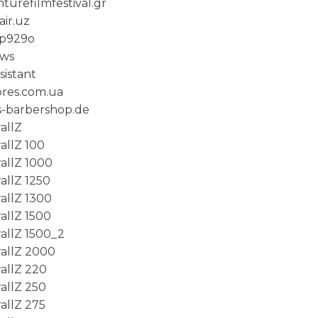
turefilmfestival.gr
air.uz
xp929o
ews
ssistant
pres.com.ua
s-barbershop.de
allZ
allZ 100
allZ 1000
allZ 1250
allZ 1300
allZ 1500
allZ 1500_2
allZ 2000
allZ 220
allZ 250
allZ 275