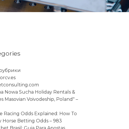
egories
з рубрики
orcv.es
setconsulting.com
a Nowa Sucha Holiday Rentals &
 Masovian Voivodeship, Poland" –
e Racing Odds Explained: How To
 Horse Betting Odds – 983
bet Brasil: Guia Para Apostas