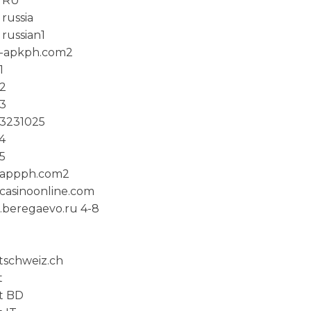
t RU
 russia
 russian1
t-apkph.com2
1
t2
t3
t3231025
4
5
tappph.com2
casinoonline.com
t.beregaevo.ru 4-8
tschweiz.ch
t
t BD