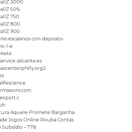
allZ 3000
allZ 50%
allZ 750
allZ 800
allZ 900
nio.escasinos-con-deposito-
o-1-e
eket4
ervice-alicante.es
ascenterphilly.org2
es
alifescience
iermasomi.com
-export.c
bh
tura Aquele Promete Barganha
ade Jogos Online Rouba Contas
Subsídio – 778