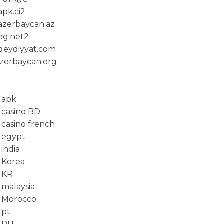
apk.ci2
azerbaycan.az
eg.net2
qeydiyyat.com
zerbaycan.org
 apk
 casino BD
 casino french
 egypt
 india
 Korea
 KR
 malaysia
t Morocco
 pt