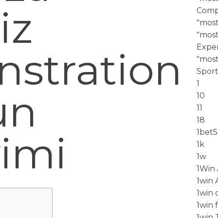
iz
Comp
"most
"most
Exper
stration
"most
Sport
1
un
10
11
18
1bet5
imi
1k
1w
1Win 
1win
1win 
1win f
1win 