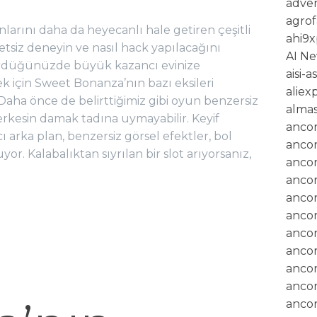
adven
agrof
arını daha da heyecanlı hale getiren çeşitli
ahi9
retsiz deneyin ve nasıl hack yapılacağını
AI N
rdüğünüzde büyük kazancı evinize
aisi-a
ek için Sweet Bonanza’nın bazı eksileri
aliex
aha önce de belirttiğimiz gibi oyun benzersiz
alma
erkesin damak tadına uymayabilir. Keyif
ancor
ı arka plan, benzersiz görsel efektler, bol
ancor
or. Kalabalıktan sıyrılan bir slot arıyorsanız,
ancor
ancor
ancor
ancor
ancor
ancor
ancor
ancor
ancor