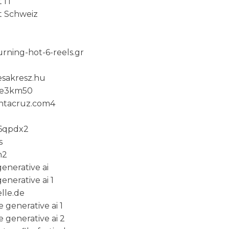
 IT
t Schweiz
rning-hot-6-reels.gr
esakresz.hu
e3km50
antacruz.com4
6qpdx2
s
n2
generative ai
generative ai 1
lle.de
 generative ai 1
 generative ai 2