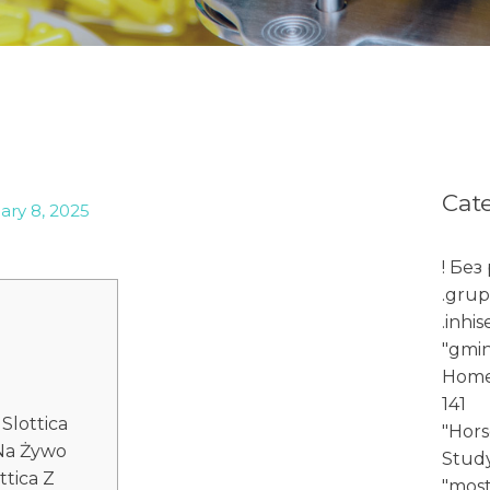
Cat
ary 8, 2025
! Бе
.grup
.inhi
"gmin
Homes
141
Slottica
"Hors
 Na Żywo
Study
tica Z
"most