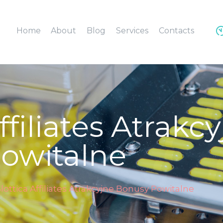
HOME
Home
About
Blog
Services
Contacts
ABOUT
BLOG
SERVICES
CONTACTS
ffiliates Atrakc
owitalne
Slottica Affiliates Atrakcyjne Bonusy Powitalne