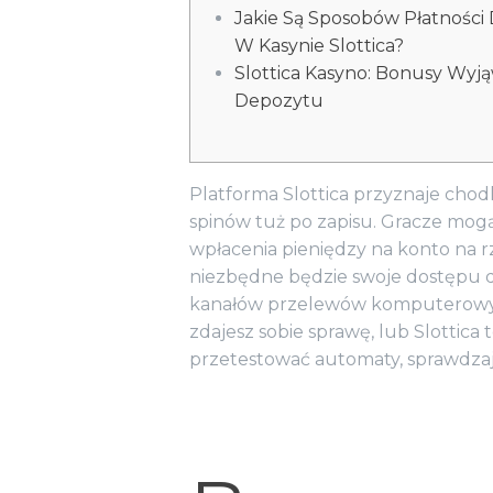
Jakie Są Sposobów Płatności
W Kasynie Slottica?
Slottica Kasyno: Bonusy Wyj
Depozytu
Platforma Slottica przyznaje cho
spinów tuż po zapisu. Gracze mog
wpłacenia pieniędzy na konto na r
niezbędne będzie swoje dostępu 
kanałów przelewów komputerowych 
zdajesz sobie sprawę, lub Slottica 
przetestować automaty, sprawdzają