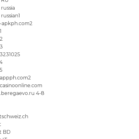
t RU
 russia
 russian1
t-apkph.com2
1
t2
t3
t3231025
4
5
tappph.com2
casinoonline.com
t.beregaevo.ru 4-8
tschweiz.ch
t
t BD