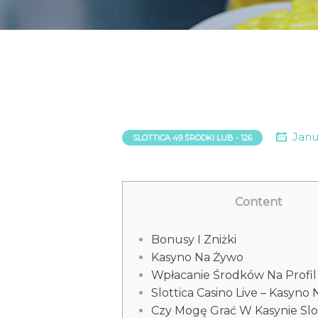
Janu
SLOTTICA 49 ŚRODKI LUB - 126
Content
Bonusy I Zniżki
Kasyno Na Żywo
Wpłacanie Środków Na Profil 
Slottica Casino Live – Kasyno
Czy Mogę Grać W Kasynie Slot