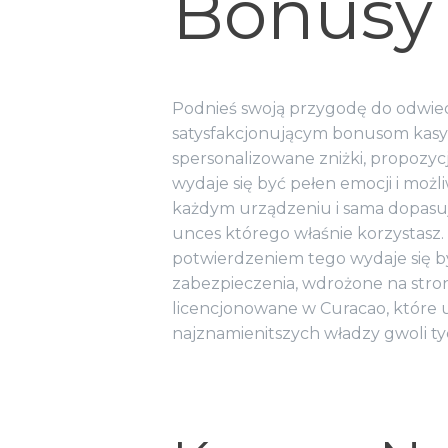
Bonusy 
Podnieś swoją przygodę do odwied
satysfakcjonującym bonusom kasy
spersonalizowane zniżki, propozycj
wydaje się być pełen emocji i moż
każdym urządzeniu i sama dopasuj
unces którego właśnie korzystasz. 
potwierdzeniem tego wydaje się być
zabezpieczenia, wdrożone na stroni
licencjonowane w Curacao, które 
najznamienitszych władzy gwoli t