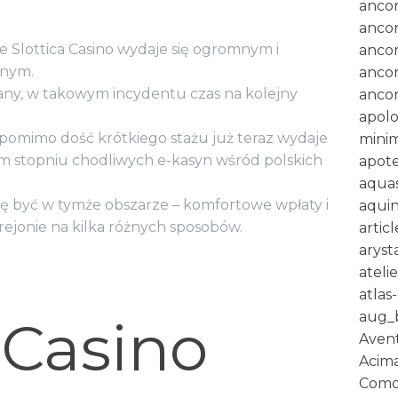
ancor
ancor
że Slottica Casino wydaje się ogromnym i
ancor
lnym.
ancor
any, w takowym incydentu czas na kolejny
ancor
apolo
pomimo dość krótkiego stażu już teraz wydaje
minim
ym stopniu chodliwych e-kasyn wśród polskich
apot
aquas
ię być w tymże obszarze – komfortowe wpłaty i
aquin
ejonie na kilka różnych sposobów.
articl
aryst
atel
atlas
aug_
 Casino
Aven
Acim
Como 