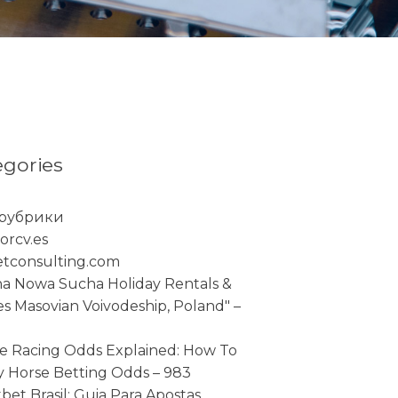
egories
з рубрики
orcv.es
setconsulting.com
a Nowa Sucha Holiday Rentals &
 Masovian Voivodeship, Poland" –
e Racing Odds Explained: How To
 Horse Betting Odds – 983
bet Brasil: Guia Para Apostas