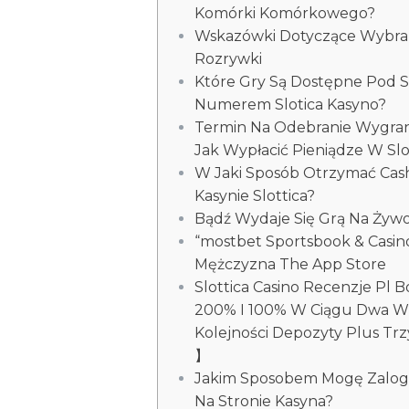
Komórki Komórkowego?
Wskazówki Dotyczące Wybra
Rozrywki
Które Gry Są Dostępne Pod
Numerem Slotica Kasyno?
Termin Na Odebranie Wygran
Jak Wypłacić Pieniądze W Slo
W Jaki Sposób Otrzymać Cas
Kasynie Slottica?
Bądź Wydaje Się Grą Na Żyw
“‎mostbet Sportsbook & Casin
Mężczyzna The App Store
Slottica Casino Recenzje Pl
200% I 100% W Ciągu Dwa W 
Kolejności Depozyty Plus Trz
】
Jakim Sposobem Mogę Zalog
Na Stronie Kasyna?