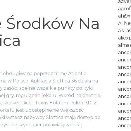
adven
agrof
ahi9
e Środków Na
AI N
aisi-a
tica
aliex
alma
ancor
ancor
ancor
yć obsługiwana poprzez firmę Atlantic
ancor
a w Polsce. Aplikacja Slottica 36 działa na
ancor
 zasób, spełnia wszelkie punkty polityki
ancor
ej gry, regulamin lokalu. Wśród najchętniej
ancor
k, Rocket Dice i Texas Holdem Poker 3D. Z
ancor
rtalu jest udostępnienie większości
ancor
ęki wstecz nabywcy Slottica mają dostęp do
ancor
zystniejszych gier pojawiających się
ancor