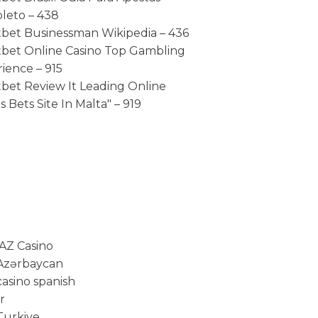
leto – 438
bet Businessman Wikipedia – 436
bet Online Casino Top Gambling
ience – 915
bet Review It Leading Online
s Bets Site In Malta" – 919
AZ Casino
 Azərbaycan
casino spanish
r
Turkiye