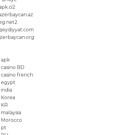
apk.ci2
azerbaycan.az
eg.net2
qeydiyyat.com
zerbaycan.org
 apk
 casino BD
 casino french
 egypt
 india
 Korea
 KR
 malaysia
t Morocco
 pt