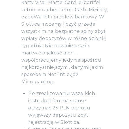
karty Visa i MasterCard, e-portfel
Jeton, voucher Jeton Cash, MiFinity,
eZeeWallet i przelew bankowy. W
Slottica możemy liczyć przede
wszystkim na bezpłatne spiny zbyt
wpłaty depozytów w różne dzionki
tygodnia. Nie powinieneś się
martwić o jakość gier –
współpracujemy jedynie spośród
najkorzystniejszymi, danymi jakim
sposobem NetEnt bądź
Microgaming.
Po zrealizowaniu wszelkich
instrukcji fan ma szansę
otrzymać 25 PLN bonusu
wyjąwszy depozytu zbyt
rejestrację w Slottica.