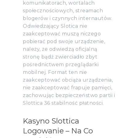
komunikatorach, wortalach
społecznościowych, streamach
blogerów i czynnych internautów.
Odwiedzający Slotica nie
zaakceptować muszą niczego
pobierać pod swoje urządzenie,
należy, że odwiedzą oficjalną
stronę bądź zwierciadło zbyt
pośrednictwem przeglądarki
mobilnej. Format ten nie
zaakceptować obciąża urządzenia,
nie zaakceptować frapuje pamięci,
zachowując bezpieczeństwo partii i
Slottica 36 stabilność płatności.
Kasyno Slottica
Logowanie – Na Co