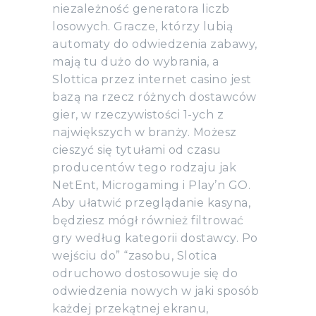
niezależność generatora liczb
losowych. Gracze, którzy lubią
automaty do odwiedzenia zabawy,
mają tu dużo do wybrania, a
Slottica przez internet casino jest
bazą na rzecz różnych dostawców
gier, w rzeczywistości 1-ych z
największych w branży. Możesz
cieszyć się tytułami od czasu
producentów tego rodzaju jak
NetEnt, Microgaming i Play’n GO.
Aby ułatwić przeglądanie kasyna,
będziesz mógł również filtrować
gry według kategorii dostawcy. Po
wejściu do” “zasobu, Slotica
odruchowo dostosowuje się do
odwiedzenia nowych w jaki sposób
każdej przekątnej ekranu,