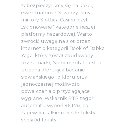
zabezpieczyliśmy się na każdą
ewentualność. Stworzyliśmy
mirrory Slottica Casino, czyli
„sklonowane” kategorie naszej
platformy hazardowej. Warto
zwrócić uwagę na slot przez
internet o kategorii Book of Babka
Yaga, który został zbudowany
przez markę Spinomental. Jest to
uciecha oferująca badanie
słowiańskiego folkloru przy
jednoczesnej możliwości
powalczenia o przyciągające
wygrane. Wskaźnik RTP tegoż
automatu wynosi 96,14%, co
zapewnia całkiem niezłe teksty
spośród lokaty.