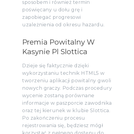
sposobem i również termin
poświęcany u dołu grę i
zapobiegać progresowi
uzależnienia od okresu hazardu.
Premia Powitalny W
Kasynie Pl Slottica
Dzieje się faktycznie dzięki
wykorzystaniu technik HTML5 w
tworzeniu aplikacji powitalny gwoli
nowych graczy. Podczas procedury
wycenie zostaną porównane
informacje w paszporcie zawodnika
oraz tej kierunek w klubie Slottica.
Po zakończeniu procesu
rejestrowania się, będziesz mógł
korzystać z pełnego dostępu do