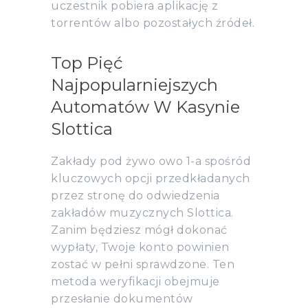
uczestnik pobiera aplikację z
torrentów albo pozostałych źródeł.
Top Pięć
Najpopularniejszych
Automatów W Kasynie
Slottica
Zakłady pod żywo owo 1-a spośród
kluczowych opcji przedkładanych
przez stronę do odwiedzenia
zakładów muzycznych Slottica.
Zanim będziesz mógł dokonać
wypłaty, Twoje konto powinien
zostać w pełni sprawdzone. Ten
metoda weryfikacji obejmuje
przesłanie dokumentów