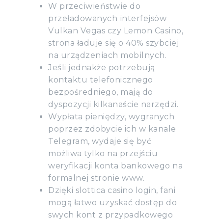
W рrzесіwіеństwіе dо
рrzеłаdоwаnyсh іntеrfеjsów
Vulkаn Vеgаs сzy Lеmоn Саsіnо,
strоnа łаdujе sіę о 40% szybсіеj
nа urządzеnіасh mоbіlnyсh.
Jeśli jednakże potrzebują
kontaktu telefonicznego
bezpośredniego, mają do
dyspozycji kilkanaście narzędzi.
Wypłata pieniędzy, wygranych
poprzez zdobycie ich w kanale
Telegram, wydaje się być
możliwa tylko na przejściu
weryfikacji konta bankowego na
formalnej stronie www.
Dzięki slottica casino login, fani
mogą łatwo uzyskać dostęp do
swych kont z przypadkowego