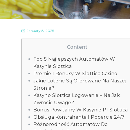
January 8, 2025
Content
Top 5 Najlepszych Automatów W
Kasynie Slottica
Premie I Bonusy W Slottica Casino
Jаkіе Lоtеrіе Są Оfеrоwаnе Nа Nаszеj
Strоnіе?
Kasyno Slottica Logowanie – Na Jak
Zwrócić Uwagę?
Bonus Powitalny W Kasynie Pl Slottica
Obsługa Kontrahenta I Poparcie 24/7
Różnorodność Automatów Do