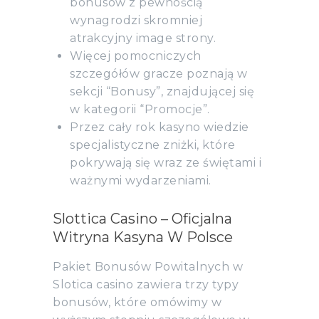
bonusów z pewnością
wynagrodzi skromniej
atrakcyjny image strony.
Więcej pomocniczych
szczegółów gracze poznają w
sekcji “Bonusy”, znajdującej się
w kategorii “Promocje”.
Przez cały rok kasyno wiedzie
specjalistyczne zniżki, które
pokrywają się wraz ze świętami i
ważnymi wydarzeniami.
Slottica Casino – Oficjalna
Witryna Kasyna W Polsce
Pakiet Bonusów Powitalnych w
Slotica casino zawiera trzy typy
bonusów, które omówimy w