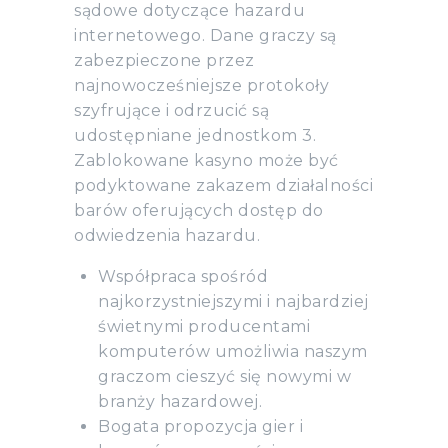
sądowe dotyczące hazardu
internetowego. Dane graczy są
zabezpieczone przez
najnowocześniejsze protokoły
szyfrujące i odrzucić są
udostępniane jednostkom 3.
Zablokowane kasyno może być
podyktowane zakazem działalności
barów oferujących dostęp do
odwiedzenia hazardu.
Współpraca spośród
najkorzystniejszymi i najbardziej
świetnymi producentami
komputerów umożliwia naszym
graczom cieszyć się nowymi w
branży hazardowej.
Bogata propozycja gier i