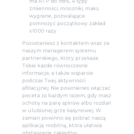
ma RTP do 98%, 4 typy
zmienności, mnożniki, maks.
wygrane, pozwalające
pomnożyć początkowy zakład
x1000 razy.
Pozostaniesz z kontaktem wraz ze
naszym managerem systemu
partnerskiego, który przekaże
Tobie każde równoczesne
informacje, a także wsparcie
podczas Twej aktywności
afiliacyjnej. Nie powinieneś włączać
peceta za każdym razem, gdy masz
ochotę na parę spinów albo rozdań
w ulubionej grze kasynowej. W
zamian powinno się pobrać naszą
aplikację mobilną, która ułatwia
obstawianie zakładów