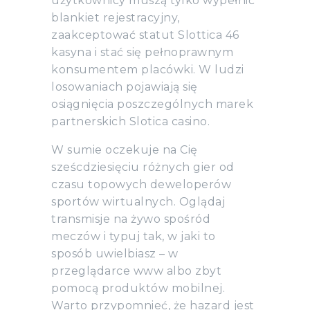
użytkownicy muszą tylko wypełnić
blankiet rejestracyjny,
zaakceptować statut Slottica 46
kasyna i stać się pełnoprawnym
konsumentem placówki. W ludzi
losowaniach pojawiają się
osiągnięcia poszczególnych marek
partnerskich Slotica casino.
W sumie oczekuje na Cię
sześcdziesięciu różnych gier od
czasu topowych deweloperów
sportów wirtualnych. Oglądaj
transmisje na żywo spośród
meczów i typuj tak, w jaki to
sposób uwielbiasz – w
przeglądarce www albo zbyt
pomocą produktów mobilnej.
Warto przypomnieć, że hazard jest