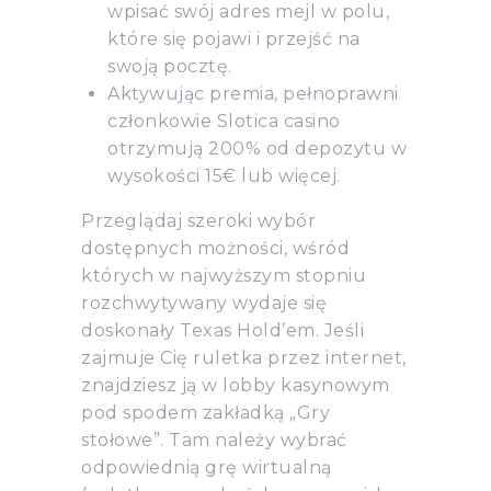
wpisać swój adres mejl w polu,
które się pojawi i przejść na
swoją pocztę.
Aktywując premia, pełnoprawni
członkowie Slotica casino
otrzymują 200% od depozytu w
wysokości 15€ lub więcej.
Przeglądaj szeroki wybór
dostępnych możności, wśród
których w najwyższym stopniu
rozchwytywany wydaje się
doskonały Texas Hold’em. Jeśli
zajmuje Cię ruletka przez internet,
znajdziesz ją w lobby kasynowym
pod spodem zakładką „Gry
stołowe”. Tam należy wybrać
odpowiednią grę wirtualną