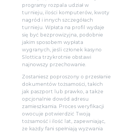
programy rozpala udział w
turnieju, ilości komputerów, kwoty
nagród i innych szczegółach
turnieju. Wpłata na profil wydaje
się być bezprowizyjna, podobnie
jakim sposobem wypłata
wygranych, jeśli członek kasyno
Slottica trzykrotnie obstawi
najnowszy przechowanie.
Zostaniesz poproszony o przesłanie
dokumentów tożsamości, takich
jak paszport lub prawko, a także
opcjonalnie dowód adresu
zamieszkamia. Proces weryfikacji
owocuje potwierdzić Twoją
tożsamość i ilość lat, zapewniając,
że każdy fani spełniają wyzwania