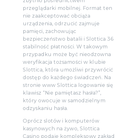
zbytnio pośrednictwem
przeglądarki mobilnej. Format ten
nie zaakceptować obciąża
urządzenia, odrzucić zajmuje
pamięci, zachowując
bezpieczeństwo batalii i Slottica 36
stabilność płatności. W takowym
przypadku może być nieodzowna
weryfikacja tożsamości w klubie
Slottica, która umożliwi przywrócić
dostęp do każdego świadczeń. Na
stronie www Slottica logowanie się
klawisz “Nie pamiętasz hasła?”,
który owocuje w samodzielnym
odzyskaniu hasła.
Oprócz slotów i komputerów
kasynowych na żywo, Slottica
Casino podaje kompleksowy zakład