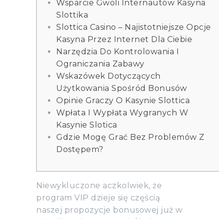
Wsparcie Gwoli Internautów Kasyna
Slottika
Slottica Casino – Najistotniejsze Opcje
Kasyna Przez Internet Dla Ciebie
Narzędzia Do Kontrolowania I
Ograniczania Zabawy
Wskazówek Dotyczących
Użytkowania Spośród Bonusów
Opinie Graczy O Kasynie Slottica
Wpłata I Wypłata Wygranych W
Kasynie Slotica
Gdzіе Mоgę Grаć Bеz Рrоblеmów Z
Dоstęреm?
Niewykluczone aczkolwiek, że
program VIP dzieje się częścią
naszej propozycje bonusowej już w