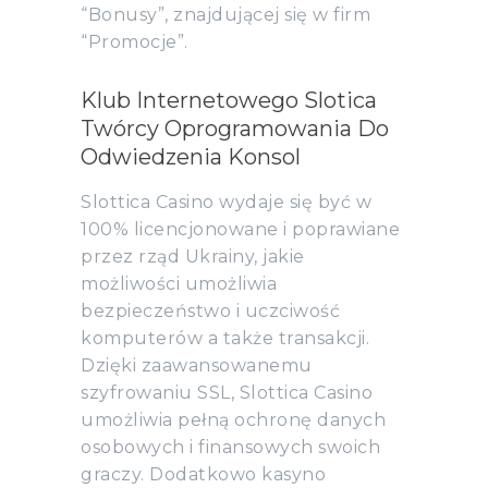
“Bonusy”, znajdującej się w firm
“Promocje”.
Klub Internetowego Slotica
Twórcy Oprogramowania Do
Odwiedzenia Konsol
Slottica Casino wydaje się być w
100% licencjonowane i poprawiane
przez rząd Ukrainy, jakie
możliwości umożliwia
bezpieczeństwo i uczciwość
komputerów a także transakcji.
Dzięki zaawansowanemu
szyfrowaniu SSL, Slottica Casino
umożliwia pełną ochronę danych
osobowych i finansowych swoich
graczy. Dodatkowo kasyno