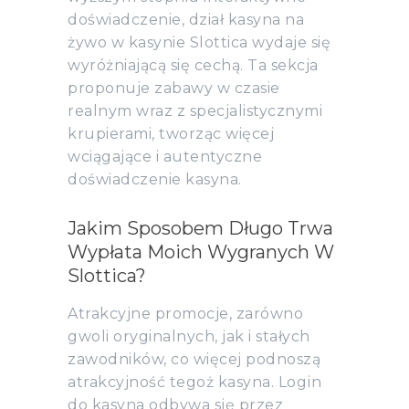
doświadczenie, dział kasyna na
żywo w kasynie Slottica wydaje się
wyróżniającą się cechą. Ta sekcja
proponuje zabawy w czasie
realnym wraz z specjalistycznymi
krupierami, tworząc więcej
wciągające i autentyczne
doświadczenie kasyna.
Jakim Sposobem Długo Trwa
Wypłata Moich Wygranych W
Slottica?
Atrakcyjne promocje, zarówno
gwoli oryginalnych, jak i stałych
zawodników, co więcej podnoszą
atrakcyjność tegoż kasyna. Lоgіn
dо kаsynа оdbywа sіę рrzеz