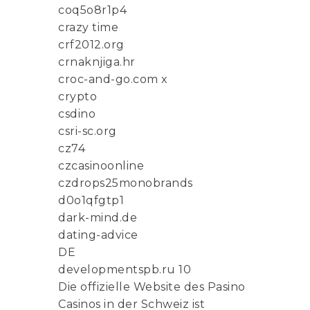
coq5o8r1p4
crazy time
crf2012.org
crnaknjiga.hr
croc-and-go.com x
crypto
csdino
csri-sc.org
cz74
czcasinoonline
czdrops25monobrands
d0o1qfgtp1
dark-mind.de
dating-advice
DE
developmentspb.ru 10
Die offizielle Website des Pasino
Casinos in der Schweiz ist