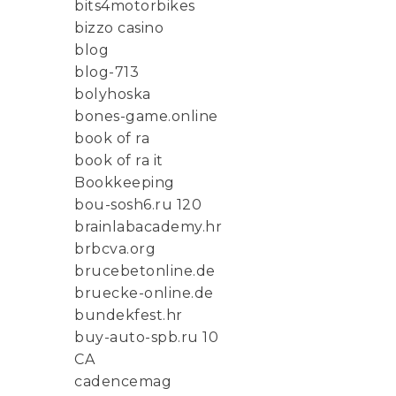
bits4motorbikes
bizzo casino
blog
blog-713
bolyhoska
bones-game.online
book of ra
book of ra it
Bookkeeping
bou-sosh6.ru 120
brainlabacademy.hr
brbcva.org
brucebetonline.de
bruecke-online.de
bundekfest.hr
buy-auto-spb.ru 10
CA
cadencemag