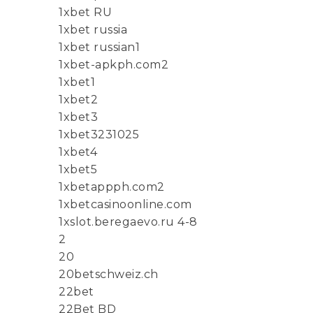
1xbet RU
1xbet russia
1xbet russian1
1xbet-apkph.com2
1xbet1
1xbet2
1xbet3
1xbet3231025
1xbet4
1xbet5
1xbetappph.com2
1xbetcasinoonline.com
1xslot.beregaevo.ru 4-8
2
20
20betschweiz.ch
22bet
22Bet BD