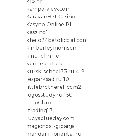
k18.hr
kampo-view.com
KaravanBet Casino
Kasyno Online PL
kaszino1
khelo24betoficcial.com
kimberleymorrison
king johnnie
kongekort.dk
kursk-school33.ru 4-8
lesparksad.ru 10
littlebrothereli.com2
logosstudy.ru 150
LotoClub1
ltrading17
lucysblueday.com
magicnost-gibanja
mandarin-oriental.ru