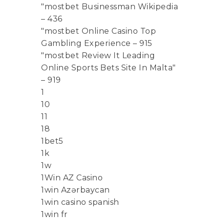
"mostbet Businessman Wikipedia
– 436
"mostbet Online Casino Top
Gambling Experience – 915
"mostbet Review It Leading
Online Sports Bets Site In Malta"
– 919
1
10
11
18
1bet5
1k
1w
1Win AZ Casino
1win Azərbaycan
1win casino spanish
1win fr