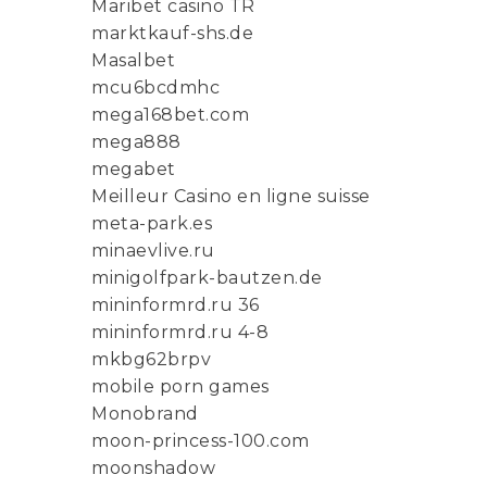
Maribet casino TR
marktkauf-shs.de
Masalbet
mcu6bcdmhc
mega168bet.com
mega888
megabet
Meilleur Casino en ligne suisse
meta-park.es
minaevlive.ru
minigolfpark-bautzen.de
mininformrd.ru 36
mininformrd.ru 4-8
mkbg62brpv
mobile porn games
Monobrand
moon-princess-100.com
moonshadow