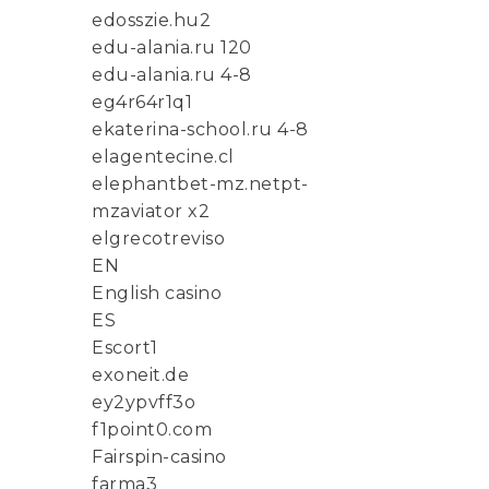
edosszie.hu2
edu-alania.ru 120
edu-alania.ru 4-8
eg4r64r1q1
ekaterina-school.ru 4-8
elagentecine.cl
elephantbet-mz.netpt-
mzaviator x2
elgrecotreviso
EN
English casino
ES
Escort1
exoneit.de
ey2ypvff3o
f1point0.com
Fairspin-casino
farma3