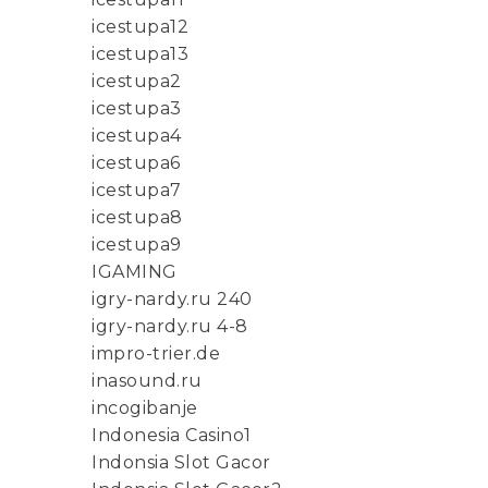
icestupa12
icestupa13
icestupa2
icestupa3
icestupa4
icestupa6
icestupa7
icestupa8
icestupa9
IGAMING
igry-nardy.ru 240
igry-nardy.ru 4-8
impro-trier.de
inasound.ru
incogibanje
Indonesia Casino1
Indonsia Slot Gacor