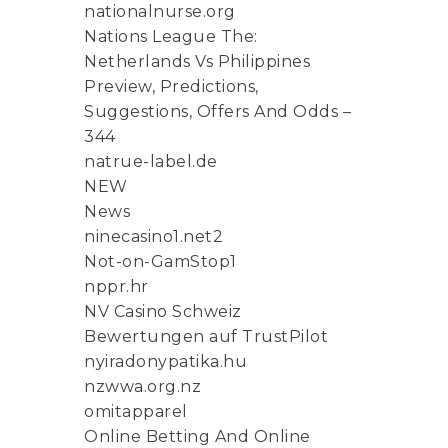
nationalnurse.org
Nations League The:
Netherlands Vs Philippines
Preview, Predictions,
Suggestions, Offers And Odds –
344
natrue-label.de
NEW
News
ninecasino1.net2
Not-on-GamStop1
nppr.hr
NV Casino Schweiz
Bewertungen auf TrustPilot
nyiradonypatika.hu
nzwwa.org.nz
omitapparel
Online Betting And Online