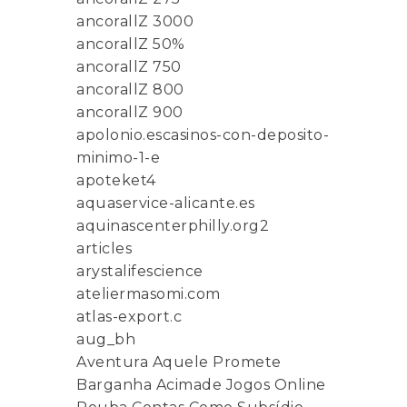
ancorallZ 3000
ancorallZ 50%
ancorallZ 750
ancorallZ 800
ancorallZ 900
apolonio.escasinos-con-deposito-
minimo-1-e
apoteket4
aquaservice-alicante.es
aquinascenterphilly.org2
articles
arystalifescience
ateliermasomi.com
atlas-export.c
aug_bh
Aventura Aquele Promete
Barganha Acimade Jogos Online