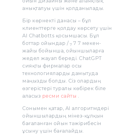
ойын дизайны және алаяқтық
анықталуы үшін қолданылады.
Бір көрнекті данасы – бұл
клиенттерге қолдау көрсету үшін
AI Chatbotts қосымшасы. Бұл
боттар ойындар /
7 7 мекен-
7
жайы бойынша, ойыншыларға
жедел жауап береді. ChatGPT
сияқты фирмалар осы
технологияларды дамытуда
маңызды болды. Сіз олардың
өзгерістері туралы көбірек біле
аласыз
ресми сайты
.
Сонымен қатар, AI алгоритмдері
ойыншылардың мінез-құлқын
бағаланған ойын тәжірибесін
ұсыну үшін бағалайды.