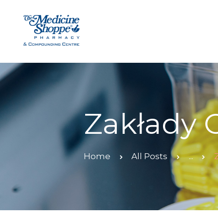
Zakłady O
Home
All Posts
...