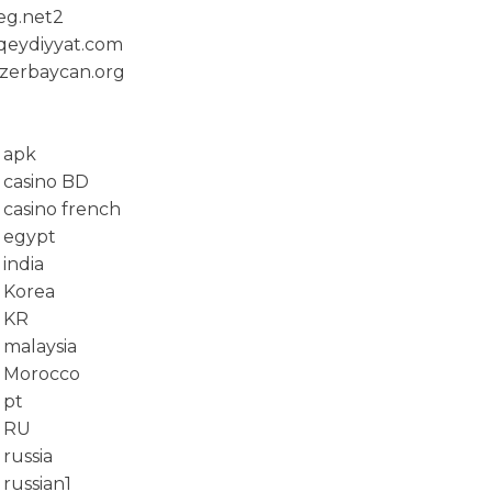
eg.net2
qeydiyyat.com
zerbaycan.org
 apk
 casino BD
 casino french
 egypt
 india
 Korea
 KR
 malaysia
t Morocco
 pt
t RU
 russia
 russian1