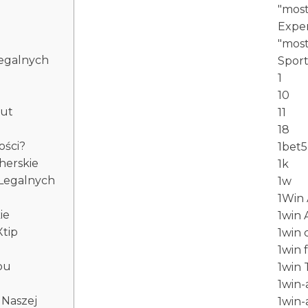
"most
Exper
"most
Legalnych
Sport
1
10
Out
11
18
ości?
1bet5
herskie
1k
 Legalnych
1w
1Win 
ie
1win
Xtip
1win 
1win f
ou
1win 
1win-
 Naszej
1win-