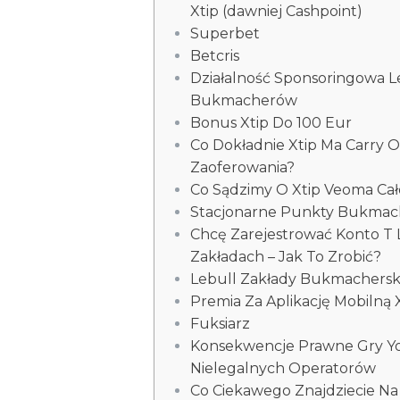
Xtip (dawniej Cashpoint)
Superbet
Betcris
Działalność Sponsoringowa 
Bukmacherów
Bonus Xtip Do 100 Eur
Co Dokładnie Xtip Ma Carry 
Zaoferowania?
Co Sądzimy O Xtip Veoma Cał
Stacjonarne Punkty Bukmac
Chcę Zarejestrować Konto T
Zakładach – Jak To Zrobić?
Lebull Zakłady Bukmachersk
Premia Za Aplikację Mobilną 
Fuksiarz
Konsekwencje Prawne Gry Y
Nielegalnych Operatorów
Co Ciekawego Znajdziecie Na