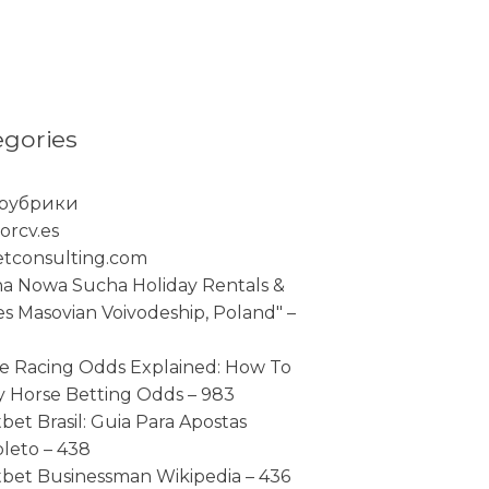
egories
з рубрики
orcv.es
setconsulting.com
a Nowa Sucha Holiday Rentals &
 Masovian Voivodeship, Poland" –
e Racing Odds Explained: How To
 Horse Betting Odds – 983
bet Brasil: Guia Para Apostas
leto – 438
bet Businessman Wikipedia – 436