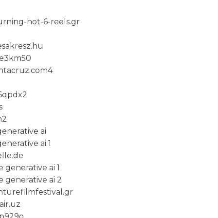
rning-hot-6-reels.gr
esakresz.hu
e3km50
antacruz.com4
6qpdx2
s
n2
generative ai
generative ai 1
lle.de
 generative ai 1
 generative ai 2
turefilmfestival.gr
air.uz
xp929o