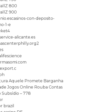
allZ 800
allZ 900
nio.escasinos-con-deposito-
o-1-e
eket4
ervice-alicante.es
ascenterphilly.org2
es
alifescience
iermasomi.com
-export.c
bh
tura Aquele Promete Barganha
ade Jogos Online Rouba Contas
Subsídio – 778
or
r brazil