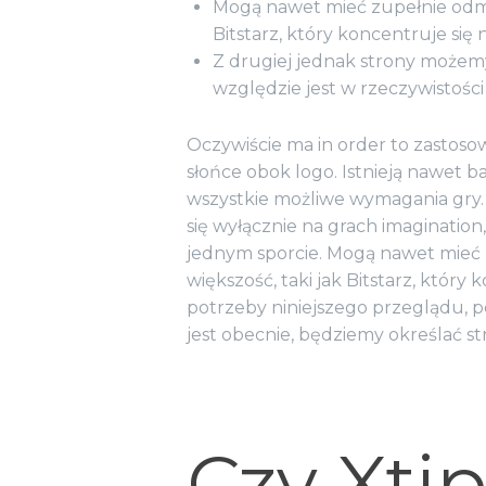
Mogą nawet mieć zupełnie odmi
Bitstarz, który koncentruje się 
Z drugiej jednak strony możemy
względzie jest w rzeczywistości
Oczywiście ma in order to zastoso
słońce obok logo. Istnieją nawet b
wszystkie możliwe wymagania gry. 
się wyłącznie na grach imagination,
jednym sporcie. Mogą nawet mieć
większość, taki jak Bitstarz, który
potrzeby niniejszego przeglądu, p
jest obecnie, będziemy określać st
Czy Xti