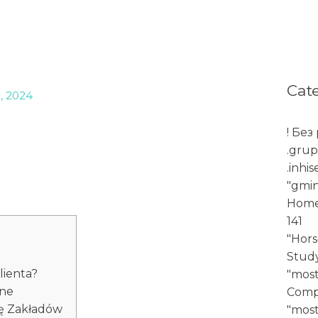
Cat
, 2024
! Бе
.grup
.inhi
"gmin
Homes
141
"Hors
Study
lienta?
"most
ine
Comp
nę Zakładów
"most