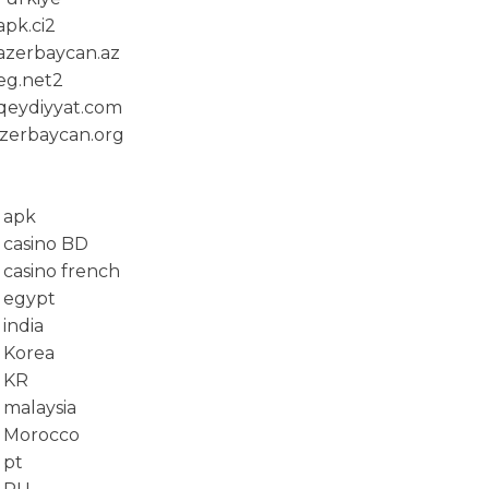
apk.ci2
azerbaycan.az
eg.net2
qeydiyyat.com
zerbaycan.org
 apk
 casino BD
 casino french
 egypt
 india
 Korea
 KR
 malaysia
t Morocco
 pt