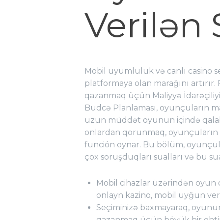
Verilən 
Mobil uyumluluk və canlı casino s
platformaya olan marağını artırır
qazanmaq üçün Maliyyə İdarəçiliyi, 
Budcə Planlaması, oyunçuların mali
uzun müddət oyunun içində qalabil
onlardan qorunmaq, oyunçuların 
función oynar. Bu bölüm, oyunçula
çox soruşduqları sualları və bu sua
Mobil cihazlar üzərindən oyun
onlayn kazino, mobil uyğun versiy
Seçiminizə baxmayaraq, oyunun 
qazanmaq üçün böyük bir ehtim