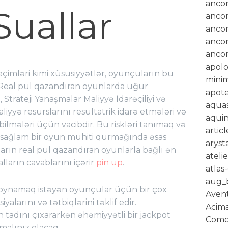
ancor
Suallar
ancor
ancor
ancor
ancor
apolo
eçimləri kimi xüsusiyyətlər, oyunçuların bu
minim
. Real pul qazandıran oyunlarda uğur
apot
Strateji Yanaşmalar Maliyyə İdarəçiliyi və
aquas
yyə resurslarını resultatrik idarə etmələri və
aquin
mələri üçün vacibdir. Bu riskləri tanımaq və
articl
sağlam bir oyun mühiti qurmağında əsas
aryst
rın real pul qazandıran oyunlarla bağlı ən
atel
lların cavablarını içərir
pin up
.
atlas
aug_
 oynamaq istəyən oyunçular üçün bir çox
Aven
alarını və tətbiqlərini təklif edir.
Acim
tadını çıxararkən əhəmiyyətli bir jackpot
Como 
alınız olacaq.