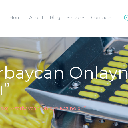
HOME
Home
About
Blog
Services
Contacts
ABOUT
BLOG
SERVICES
CONTACTS
ərbaycan Onlay
ı”
Yaxşı Azərbaycan Onlayn Kazinoları”