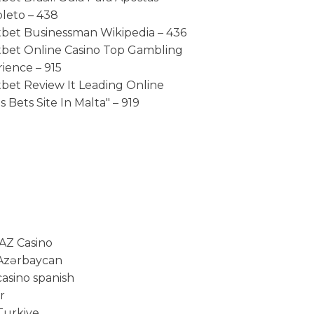
leto – 438
bet Businessman Wikipedia – 436
bet Online Casino Top Gambling
ience – 915
bet Review It Leading Online
s Bets Site In Malta" – 919
AZ Casino
 Azərbaycan
casino spanish
r
Turkiye