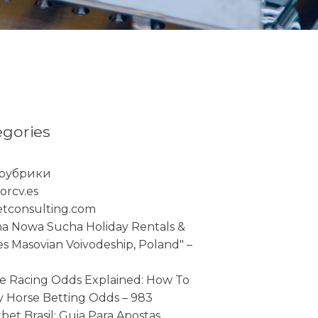
egories
з рубрики
orcv.es
setconsulting.com
a Nowa Sucha Holiday Rentals &
 Masovian Voivodeship, Poland" –
e Racing Odds Explained: How To
 Horse Betting Odds – 983
bet Brasil: Guia Para Apostas