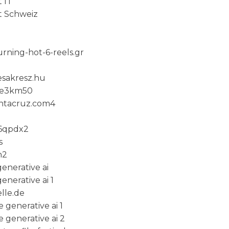
 IT
t Schweiz
rning-hot-6-reels.gr
esakresz.hu
e3km50
antacruz.com4
6qpdx2
s
n2
generative ai
generative ai 1
lle.de
 generative ai 1
 generative ai 2