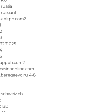
t RU
 russia
 russian1
t-apkph.com2
1
t2
t3
t3231025
4
5
tappph.com2
casinoonline.com
t.beregaevo.ru 4-8
tschweiz.ch
t
t BD