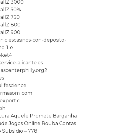
allZ 3000
allZ 50%
allZ 750
allZ 800
allZ 900
nio.escasinos-con-deposito-
o-1-e
eket4
ervice-alicante.es
ascenterphilly.org2
es
alifescience
iermasomi.com
-export.c
bh
tura Aquele Promete Barganha
ade Jogos Online Rouba Contas
Subsídio – 778