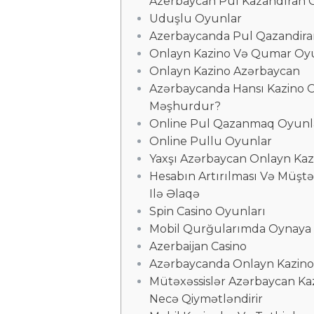
Azerbaycan Pul Kazandıran 
Uduşlu Oyunlar
Azerbaycanda Pul Qazandira
Onlayn Kazino Və Qumar Oyu
Onlayn Kazino Azərbaycan
Azərbaycanda Hansı Kazino 
Məşhurdur?
Online Pul Qazanmaq Oyunla
Online Pullu Oyunlar
Yaxşı Azərbaycan Onlayn Kazi
Hesabın Artırılması Və Müştə
Ilə Əlaqə
Spin Casino Oyunları
Mobil Qurğularımda Oynaya 
Azerbaijan Casino
Azərbaycanda Onlayn Kazino
Mütəxəssislər Azərbaycan Kaz
Necə Qiymətləndirir