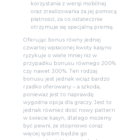
korzystania z wersji mobilnej
oraz zrealizowania za jej pomocą
płatności, za co ostatecznie
otrzymuje się specjalną premię.
Oferując bonus równy jednej
czwartej wpłaconej kwoty kasyno
ryzykuje o wiele mniej niż w
przypadku bonusu równego 200%
czy nawet 300%. Ten rodzaj
bonusu jest jednak wciąż bardzo
rzadko oferowany – a szkoda,
ponieważ jest to naprawdę
wygodna opcja dla graczy. Jest to
jednak również dość nowy pattern
w świecie kasyn, dlatego możemy
być pewni, że stopniowo coraz
więcej system będzie go