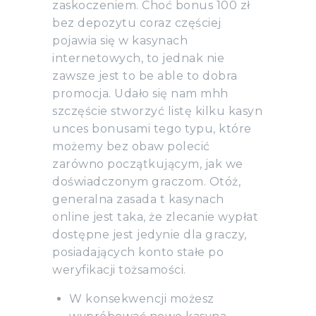
zaskoczeniem. Choć bonus 100 zł
bez depozytu coraz częściej
pojawia się w kasynach
internetowych, to jednak nie
zawsze jest to be able to dobra
promocja. Udało się nam mhh
szczęście stworzyć listę kilku kasyn
unces bonusami tego typu, które
możemy bez obaw polecić
zarówno początkującym, jak we
doświadczonym graczom. Otóż,
generalna zasada t kasynach
online jest taka, że zlecanie wypłat
dostępne jest jedynie dla graczy,
posiadających konto stałe po
weryfikacji tożsamości.
W konsekwencji możesz