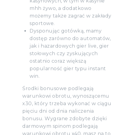
kasynowych, w tym w kasynie
mhh żywo, a dodatkowo
możemy także zagrać w zakłady
sportowe.
Dysponując gotówką, mamy
dostęp zarówno do automatów,
jak i hazardowych gier live, gier
stołowych czy zyskujących
ostatnio coraz większą
popularność gier typu instant
win.
Środki bonusowe podlegają
warunkowi obrotu, wynoszącemu
x30, który trzeba wykonać w ciągu
pięciu dni od dnia naliczenia
bonusu. Wygrane zdobyte dzięki
darmowym spinom podlegają
warunkowi obrotu x40, masz na to