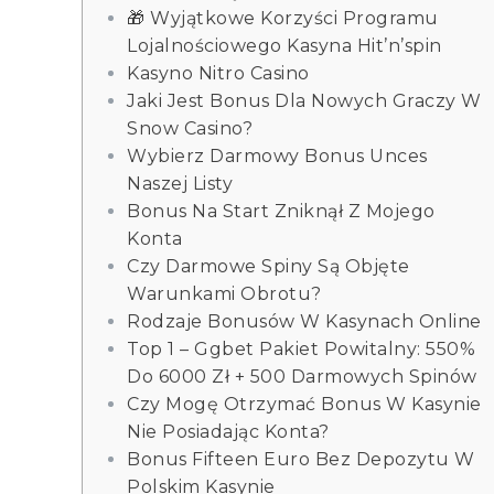
🎁 Wyjątkowe Korzyści Programu
Lojalnościowego Kasyna Hit’n’spin
Kasyno Nitro Casino
Jaki Jest Bonus Dla Nowych Graczy W
Snow Casino?
Wybierz Darmowy Bonus Unces
Naszej Listy
Bonus Na Start Zniknął Z Mojego
Konta
Czy Darmowe Spiny Są Objęte
Warunkami Obrotu?
Rodzaje Bonusów W Kasynach Online
Top 1 – Ggbet Pakiet Powitalny: 550%
Do 6000 Zł + 500 Darmowych Spinów
Czy Mogę Otrzymać Bonus W Kasynie
Nie Posiadając Konta?
Bonus Fifteen Euro Bez Depozytu W
Polskim Kasynie