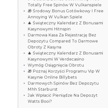
Totally Free Spinów W Vulkanspiele
🎁 Środowy Bonus Gotówkowy I Free
Annoying W Vulkan Spiele
🎄 Świąteczny Kalendarz Z Bonusami
Kasynowymi Hitnspin
Darmowa Kasa Za Rejestrację Bez
Depozytu Compared To Darmowe
Obroty Z Kasyna
🎄 Świąteczny Kalendarz Z Bonusami
Kasynowymi W Verdecasino
Wymóg Osiągnięcia Obrotu
🎁 Poznaj Korzyści Programu Vip W
Kasynie Online Billybets
Darmowych Spinów Bez Depozytu
Mhh Starburst
Jak Wpłacić Pieniądze Na Depozyt
Watts Booi?