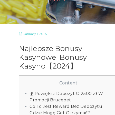
January 1, 2025
Najlepsze Bonusy
Kasynowe ️ Bonusy
Kasyno【2024】
Content
💰 Powiększ Depozyt O 2500 Zł W
Promocji Brucebet
Co To Jest Reward Bez Depozytu I
Gdzie Mogę Get Otrzymać?