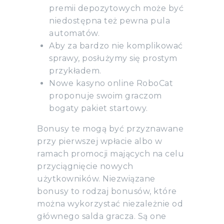
premii depozytowych może być
niedostępna też pewna pula
automatów.
Aby za bardzo nie komplikować
sprawy, posłużymy się prostym
przykładem.
Nowe kasyno online RoboCat
proponuje swoim graczom
bogaty pakiet startowy.
Bonusy te mogą być przyznawane
przy pierwszej wpłacie albo w
ramach promocji mających na celu
przyciągnięcie nowych
użytkowników. Niezwiązane
bonusy to rodzaj bonusów, które
można wykorzystać niezależnie od
głównego salda gracza. Są one