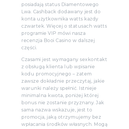
posiadają status Diamentowego
Lwa. Cashback dodawany jest do
konta użytkownika watts każdy
czwartek. Więcej o statusach watts
programie VIP mówi nasza
recenzja Booi Casino w dalszej
części.
Czasami jest wymagany sexkontakt
z obsługą klienta lub wpisanie
kodu promocyjnego – zatem
zawsze dokładnie przeczytaj, jakie
warunki należy spełnić. Istnieje
minimalna kwota, poniżej której
bonus nie zostanie przyznany. Jak
sama nazwa wskazuje, jest to
promocja, jaką otrzymujemy bez
wpłacania środków własnych. Mogą