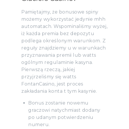
Pamiętajmy, że bonusowe spiny
możemy wykorzystać jedynie mhh
automatach. Wspominaliśmy wyżej,
iż każda premia bez depozytu
podlega określonym warunkom. Z
reguły znajdziemy u w warunkach
przyznawania premii lub watts
ogólnym regulaminie kasyna.
Pierwszą rzeczą, jakiej
przyjrzeliśmy się watts
FontanCasino, jest proces
zakładania konta t tym kasynie.
Bonus zostanie nowemu
graczowi natychmiast dodany
po udanym potwierdzeniu
numeru.