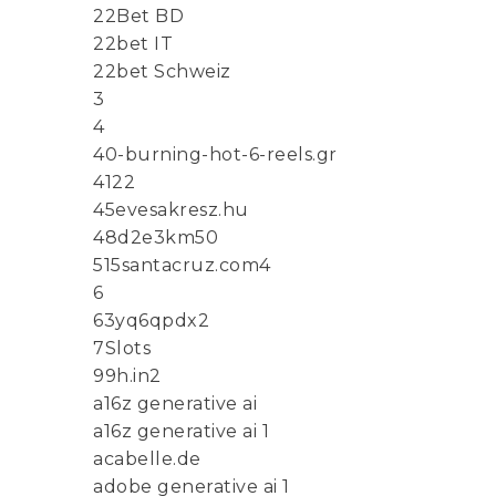
22Bet BD
22bet IT
22bet Schweiz
3
4
40-burning-hot-6-reels.gr
4122
45evesakresz.hu
48d2e3km50
515santacruz.com4
6
63yq6qpdx2
7Slots
99h.in2
a16z generative ai
a16z generative ai 1
acabelle.de
adobe generative ai 1