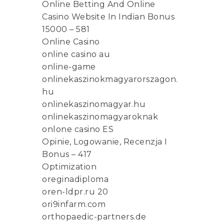
Online Betting And Online
Casino Website In Indian Bonus
15000 – 581
Online Casino
online casino au
online-game
onlinekaszinokmagyarorszagon.
hu
onlinekaszinomagyar.hu
onlinekaszinomagyaroknak
onlone casino ES
Opinie, Logowanie, Recenzja I
Bonus – 417
Optimization
oreginadiploma
oren-ldpr.ru 20
ori9infarm.com
orthopaedic-partners.de