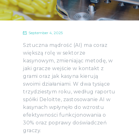
September 4, 2025
Sztuczna mądrość (AI) ma coraz
większą rolę w sektorze
kasynowym, zmieniając metodę, w
jaki gracze wejście w kontakt z
grami oraz jak kasyna kierują
swoimi działaniami. W dwa tysiące
trzydziestym roku, według raportu
spółki Deloitte, zastosowanie AI w
kasynach wpłynęło do wzrostu
efektywności funkcjonowania o
30% oraz poprawy doświadczeń
graczy.