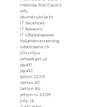
Indonsia Slot Gacor2
info
iskonstrukcije.hr
IT Vacancies
IT Вакансії
IT Образование
italiandocscreening
ivibetcasino.ch
j13xcn1jvu
jamiyatgzt.uz
jaya91
jaya92
jetton 23.09
Jetton KZ
Jetton RU
jetton ru 23.09
july_rb
JustCasino