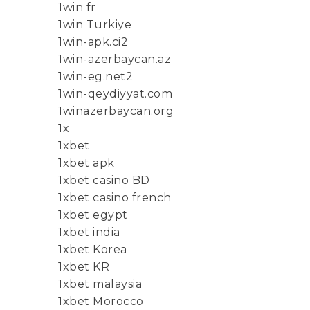
1win fr
1win Turkiye
1win-apk.ci2
1win-azerbaycan.az
1win-eg.net2
1win-qeydiyyat.com
1winazerbaycan.org
1x
1xbet
1xbet apk
1xbet casino BD
1xbet casino french
1xbet egypt
1xbet india
1xbet Korea
1xbet KR
1xbet malaysia
1xbet Morocco