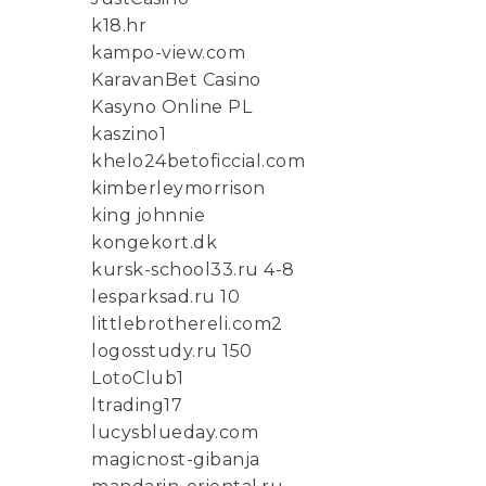
k18.hr
kampo-view.com
KaravanBet Casino
Kasyno Online PL
kaszino1
khelo24betoficcial.com
kimberleymorrison
king johnnie
kongekort.dk
kursk-school33.ru 4-8
lesparksad.ru 10
littlebrothereli.com2
logosstudy.ru 150
LotoClub1
ltrading17
lucysblueday.com
magicnost-gibanja