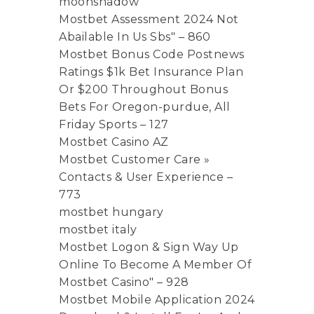
moonshadow
Mostbet Assessment 2024 Not
Abailable In Us Sbs" – 860
Mostbet Bonus Code Postnews
Ratings $1k Bet Insurance Plan
Or $200 Throughout Bonus
Bets For Oregon-purdue, All
Friday Sports – 127
Mostbet Casino AZ
Mostbet Customer Care »
Contacts & User Experience –
773
mostbet hungary
mostbet italy
Mostbet Logon & Sign Way Up
Online To Become A Member Of
Mostbet Casino" – 928
Mostbet Mobile Application 2024