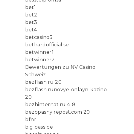
bet1
bet2
bet3
bet4
betcasino5
bethardofficial.se
betwinner1
betwinner2
Bewertungen zu NV Casino
Schweiz
bezflash.ru 20
bezflash.runovye-onlayn-kazino
20
bezhinternat.ru 4-8
bezopasnyirepost.com 20
bfnr
big bass de