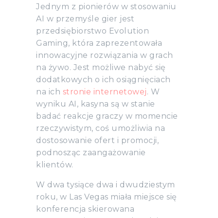
Jednym z pionierów w stosowaniu
AI w przemyśle gier jest
przedsiębiorstwo Evolution
Gaming, która zaprezentowała
innowacyjne rozwiązania w grach
na żywo. Jest możliwe nabyć się
dodatkowych o ich osiągnięciach
na ich
stronie internetowej
. W
wyniku AI, kasyna są w stanie
badać reakcje graczy w momencie
rzeczywistym, coś umożliwia na
dostosowanie ofert i promocji,
podnosząc zaangażowanie
klientów.
W dwa tysiące dwa i dwudziestym
roku, w Las Vegas miała miejsce się
konferencja skierowana