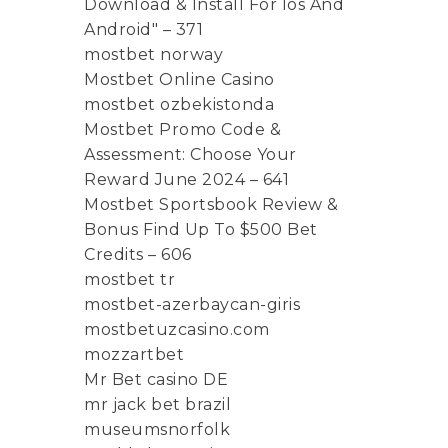
Download & Install For Ios And
Android" – 371
mostbet norway
Mostbet Online Casino
mostbet ozbekistonda
Mostbet Promo Code &
Assessment: Choose Your
Reward June 2024 – 641
Mostbet Sportsbook Review &
Bonus Find Up To $500 Bet
Credits – 606
mostbet tr
mostbet-azerbaycan-giris
mostbetuzcasino.com
mozzartbet
Mr Bet casino DE
mr jack bet brazil
museumsnorfolk