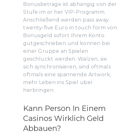
Bonusbeträge ist abhängig von der
Stufe im or her VIP-Programm.
Anschließend werden pass away
twenty-five Euro in touch form von
Bonusgeld sofort Ihrem Konto
gutgeschrieben und können bei
einer Gruppe an Spielen
geschluckt werden. Walzen, sie
sich synchronisieren, sind oftmals
oftmals eine spannende Artwork,
mehr Leben ins Spiel über
herbringen.
Kann Person In Einem
Casinos Wirklich Geld
Abbauen?