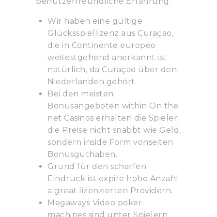
benutzerfreundliche Erfahrung.
Wir haben eine gültige
Glücksspiellizenz aus Curaçao,
die in Continente europeo
weitestgehend anerkannt ist
natürlich, da Curaçao über den
Niederlanden gehört.
Bei den meisten
Bonusangeboten within On the
net Casinos erhalten die Spieler
die Preise nicht snabbt wie Geld,
sondern inside Form vonseiten
Bonusguthaben.
Grund für den scharfen
Eindruck ist expire hohe Anzahl
a great lizenzierten Providern.
Megaways Video poker
machines sind unter Spielern