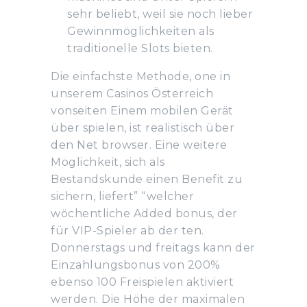
sehr beliebt, weil sie noch lieber
Gewinnmöglichkeiten als
traditionelle Slots bieten.
Die einfachste Methode, one in
unserem Casinos Österreich
vonseiten Einem mobilen Gerät
über spielen, ist realistisch über
den Net browser. Eine weitere
Möglichkeit, sich als
Bestandskunde einen Benefit zu
sichern, liefert” “welcher
wöchentliche Added bonus, der
für VIP-Spieler ab der ten.
Donnerstags und freitags kann der
Einzahlungsbonus von 200%
ebenso 100 Freispielen aktiviert
werden. Die Höhe der maximalen