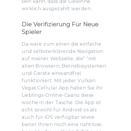
sein kann, dass die Gewinne
wirklich ausgezahlt werden.
Die Verifizierung Für Neue
Spieler
Da wäre zum einen die einfache
und selbsterklärende Navigation
auf meiner Webseite, die” “mit
allen Browsern, Betriebssystemen
und Geräte einwandfrei
funktioniert. Mit jeder Vulkan
Vegas Cellular App haben Sie Ihr
Lieblings-Online-Casino diese
woche in der Tasche. Die App ist
echt sowohl für Android os als
auch für iOS verfügbar sowie
bietet Ihnen noch eine nahtlose,