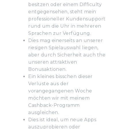
besitzen oder einem Difficulty
entgegensehen, steht mein
professioneller Kundensupport
rund um die Uhr in mehreren
Sprachen zur Verfügung.
Dies mag einerseits an unserer
riesigen Spielauswahl liegen,
aber durch Sicherheit auch the
unseren attraktiven
Bonusaktionen.
Ein kleines bisschen dieser
Verluste aus der
vorangegangenen Woche
möchten wir mit meinem
Cashback-Programm
ausgleichen.
Dies ist ideal, um neue Apps
auszuprobieren oder