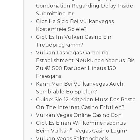
Condonation Regarding Delay Inside
Submitting Itr
Gibt Ha Sido Bei Vulkanvegas
Kostenfreie Spiele?
Gibt Es Im Vulkan Casino Ein
Treueprogramm?
Vulkan Las Vegas Gambling
Establishment Neukundenbonus: Bis
Zu €1 500 Darüber Hinaus 150
Freespins
Kann Man Bei Vulkanvegas Auch
Semblable Bo Spielen?
Guide: Sie 12 Kriterien Muss Das Beste
On The Internet Casino Erfüllen?
Vulkan Vegas Online Casino Boni
Gibt Es Einen Willkommensbonus
Beim Vulkan” “Vegas Casino Login?
Vulkan Vegas Faktencheck