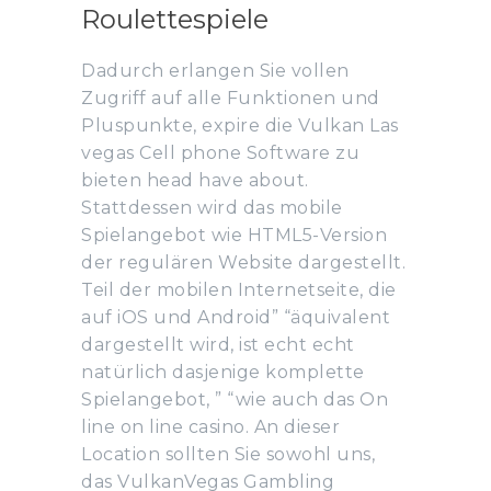
Roulettespiele
Dadurch erlangen Sie vollen
Zugriff auf alle Funktionen und
Pluspunkte, expire die Vulkan Las
vegas Cell phone Software zu
bieten head have about.
Stattdessen wird das mobile
Spielangebot wie HTML5-Version
der regulären Website dargestellt.
Teil der mobilen Internetseite, die
auf iOS und Android” “äquivalent
dargestellt wird, ist echt echt
natürlich dasjenige komplette
Spielangebot, ” “wie auch das On
line on line casino. An dieser
Location sollten Sie sowohl uns,
das VulkanVegas Gambling