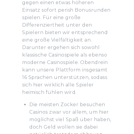
gegen einen etwas höheren
Einsatz sofort perish Bonusrunden
spielen. Für eine große
Differenziertheit unter den
Spielern bieten wir entsprechend
eine große Vielfältigkeit an.
Darunter ergehen sich sowohl
klassische Casinospiele als ebenso
moderne Casinospiele. Obendrein
kann unsere Plattform insgesamt
16 Sprachen unterstützen, sodass
sich hier wirklich alle Spieler
heimisch fühlen wird.
Die meisten Zocker besuchen
Casinos zwar vor allem, um hier
möglichst viel Spaß über haben,
doch Geld wollen sie dabei