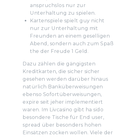
anspruchslos nur zur
Unterhaltung zu spielen.
Kartenspiele spielt guy nicht
nur zur Unterhaltung mit
Freunden an einem geselligen
Abend, sondern auch zum Spaß
the der Freude 1 Geld.
Dazu zählen die gängigsten
Kreditkarten, die sicher sicher
gesehen werden darüber hinaus
natürlich Banküberweisungen
ebenso Sofortüberweisungen,
expire seit jeher implementiert
waren. Im Livcasino gibt ha sido
besondere Tische für End user,
spread über besonders hohen
Einsätzen zocken wollen. Viele der