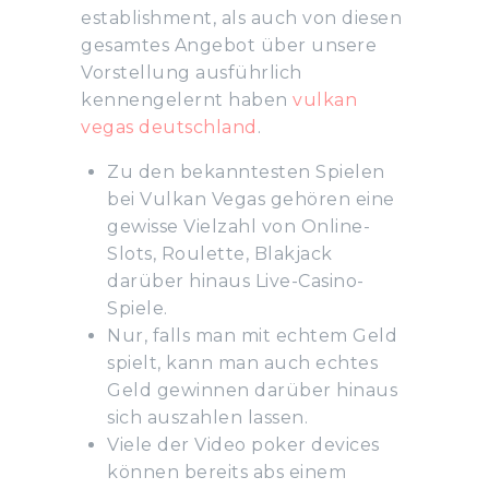
establishment, als auch von diesen
gesamtes Angebot über unsere
Vorstellung ausführlich
kennengelernt haben
vulkan
vegas deutschland
.
Zu den bekanntesten Spielen
bei Vulkan Vegas gehören eine
gewisse Vielzahl von Online-
Slots, Roulette, Blakjack
darüber hinaus Live-Casino-
Spiele.
Nur, falls man mit echtem Geld
spielt, kann man auch echtes
Geld gewinnen darüber hinaus
sich auszahlen lassen.
Viele der Video poker devices
können bereits abs einem