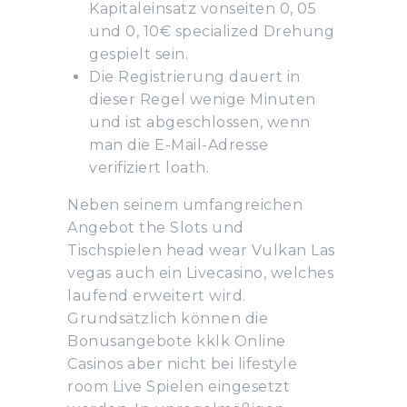
Kapitaleinsatz vonseiten 0, 05
und 0, 10€ specialized Drehung
gespielt sein.
Die Registrierung dauert in
dieser Regel wenige Minuten
und ist abgeschlossen, wenn
man die E-Mail-Adresse
verifiziert loath.
Neben seinem umfangreichen
Angebot the Slots und
Tischspielen head wear Vulkan Las
vegas auch ein Livecasino, welches
laufend erweitert wird.
Grundsätzlich können die
Bonusangebote kklk Online
Casinos aber nicht bei lifestyle
room Live Spielen eingesetzt