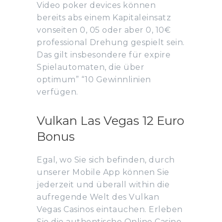
Video poker devices können
bereits abs einem Kapitaleinsatz
vonseiten 0, 05 oder aber 0, 10€
professional Drehung gespielt sein.
Das gilt insbesondere für expire
Spielautomaten, die über
optimum” “10 Gewinnlinien
verfügen.
Vulkan Las Vegas 12 Euro
Bonus
Egal, wo Sie sich befinden, durch
unserer Mobile App können Sie
jederzeit und überall within die
aufregende Welt des Vulkan
Vegas Casinos eintauchen. Erleben
Sie die authentische Online Casino-