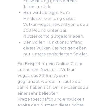
Entwicklung gehts bereits
Jahre zurück.
Hier wird ab eight Euro
Mindesteinzahlung dieses
Vulkan Vegas Reward von bis zu
300 Pound unter das
Nutzerkonto gutgeschrieben.
Den vollen Funktionsumfang
dieses Vulkan Casinos genießen
nur unsere registrierten Spieler.
Ein Beispiel für ein Online-Casino
auf hohem Niveau ist Vulkan
Vegas, das 2016 in Zypern
gegründet wurde. Im Laufe der
Jahre haben sich Online-Casinos zu
einer sehr beliebten
Freizeitbeschäftigung entwickelt,
expire den Nutzern dieses hohes