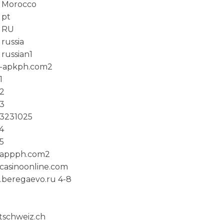
t Morocco
 pt
t RU
 russia
 russian1
t-apkph.com2
1
t2
t3
t3231025
4
5
tappph.com2
casinoonline.com
t.beregaevo.ru 4-8
tschweiz.ch