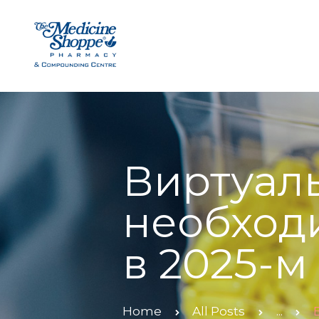
Виртуаль
необход
в 2025-м
Home
All Posts
...