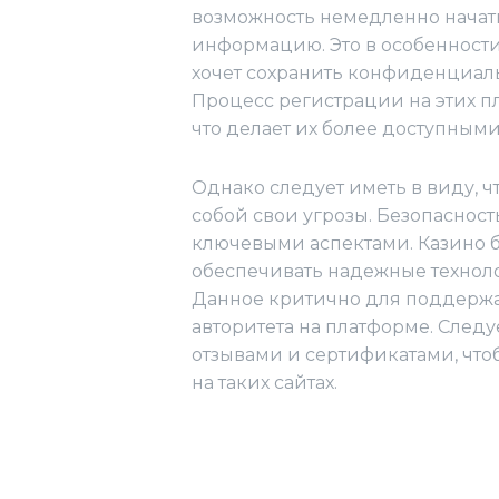
возможность немедленно начат
информацию. Это в особенност
хочет сохранить конфиденциаль
Процесс регистрации на этих п
что делает их более доступным
Однако следует иметь в виду, 
собой свои угрозы. Безопаснос
ключевыми аспектами. Казино 
обеспечивать надежные технол
Данное критично для поддерж
авторитета на платформе. След
отзывами и сертификатами, что
на таких сайтах.