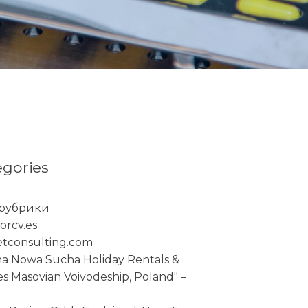
egories
з рубрики
orcv.es
setconsulting.com
a Nowa Sucha Holiday Rentals &
 Masovian Voivodeship, Poland" –