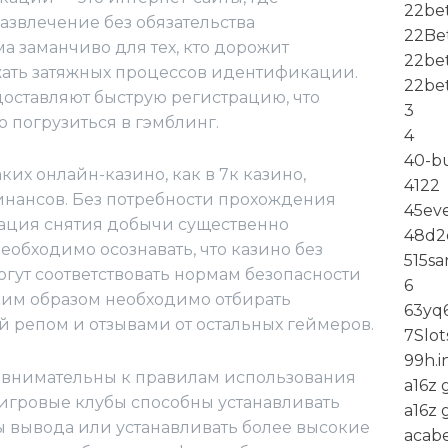
22be
развлечение без обязательства
22Be
а заманчиво для тех, кто дорожит
22bet
жать затяжных процессов идентификации.
22be
доставляют быструю регистрацию, что
3
 погрузиться в гэмблинг.
4
40-bu
их онлайн-казино, как в 7к казино,
4122
инансов. Без потребности прохождения
45ev
ация снятия добычи существенно
48d2
еобходимо осознавать, что казино без
515s
огут соответствовать нормам безопасности
6
ким образом необходимо отбирать
63yq
 репом и отзывами от остальных геймеров.
7Slot
99h.i
 внимательны к правилам использования
a16z 
игровые клубы способны устанавливать
a16z 
 вывода или устанавливать более высокие
acabe