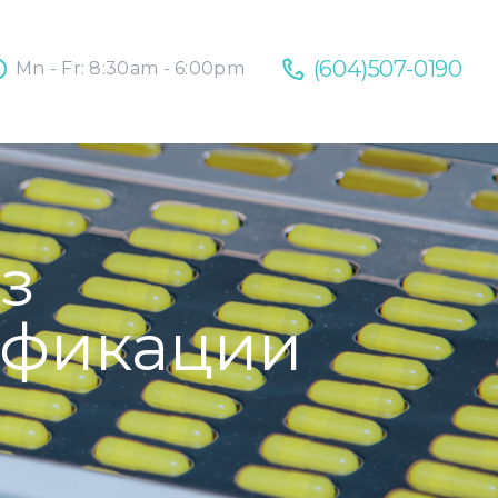
(604)507-0190
Mn - Fr: 8:30am - 6:00pm
з
ификации