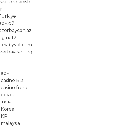
casino spanish
r
Turkiye
apk.ci2
azerbaycan.az
eg.net2
qeydiyyat.com
zerbaycan.org
 apk
 casino BD
 casino french
 egypt
 india
 Korea
 KR
 malaysia