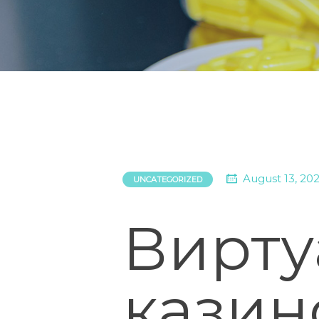
August 13, 20
UNCATEGORIZED
Вирту
казин