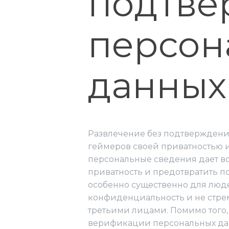
подтве
персон
данных
Развлечение без подтверждени
геймеров своей приватностью и
персональные сведения дает в
приватность и предотвратить п
особенно существенно для люд
конфиденциальность и не стре
третьими лицами. Помимо того,
верификации персональных данн