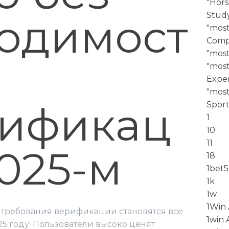
"Hors
одимост
Study
"most
Comp
"most
"most
Exper
"most
тификац
Sport
1
10
11
2025-м
18
1bet5
1k
1w
1Win 
 требования верификации становятся все
1win
5 году. Пользователи высоко ценят