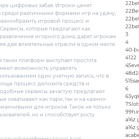
22be
ре цифровых забав. Игроки ценят
22Be
а среди различными формами игр на удачу,
22bet
разнообразить игровой процесс и
22be
 Сервисы, которые предлагают как
3
 развлечения игорного дома, дарят игрокам
4
я две влиятельные отрасли в одном месте.
40-bu
4122
таких платформ выступает простота
45ev
имеют возможность управлять
48d2
ользованием один учетную запись, что в
515s
роще процесс депозита средств и
6
 подобные сервисы зачастую предлагают
63yq
е охватывают как пари, так и на казино-
7Slot
заманчивыми для игроков. Такое не только
99h.i
зователей, но и способствует росту
a16z 
a16z 
acabe
на одной платформе также дает