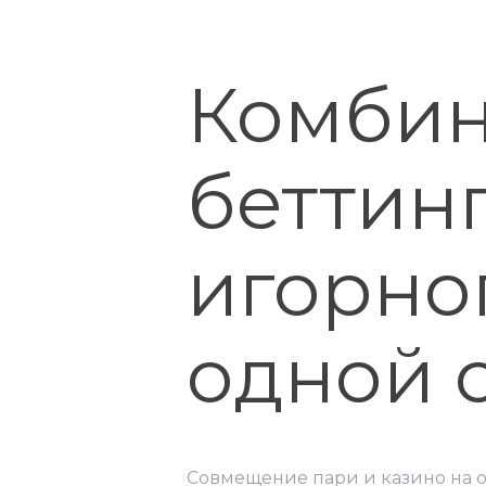
Комби
беттинг
игорног
одной 
Совмещение пари и казино на о