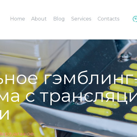
HOME
Home
About
Blog
Services
Contacts
ABOUT
BLOG
SERVICES
CONTACTS
ьное гэмблинг
ма с трансляц
и
Виртуальное...