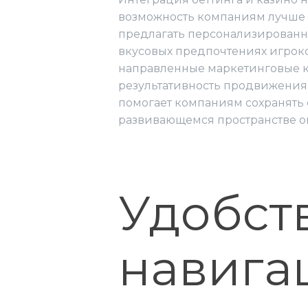
возможность компаниям лучше 
предлагать персонализированн
вкусовых предпочтениях игрок
направленные маркетинговые к
результативность продвижения
помогает компаниям сохранять 
развивающемся пространстве о
Удобст
навига