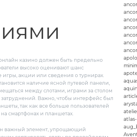
ancor
ancor
ancor
риями
ancor
ancor
ancor
ancor
apolo
онлайн казино должен быть предельно
minim
ователи высоко оценивают шанс
apot
 игры, акции или сведения о турнирах.
aquas
ановится наличие ясной путевой панели,
aquin
мещаться между слотами, играми за столом
articl
 затруднений. Важно, чтобы интерфейс был
aryst
ншеты, так как все больше пользователей
atel
 на смартфонах и планшетах.
atlas
aug_
ин важный элемент, упрощающий
Aven