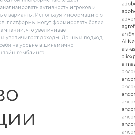
adobe
анализировать активность игроков и
adobe
ые варианты. Используя информацию о
adven
ов, платформы могут формировать более
agrof
ампании, что увеличивает
ahi9
 и увеличивает доходы. Данный подход
AI N
себя на уровне в динамично
aisi-a
нлайн-гемблинга.
aliex
alma
ancor
ancor
во
ancor
ancor
ancor
ции
ancor
ancor
ancor
ancor