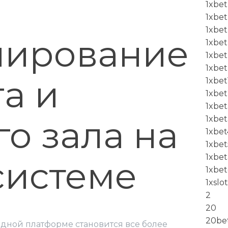
1xbe
1xbet
1xbe
нирование
1xbet
1xbet
1xbe
а и
1xbet
1xbe
1xbe
о зала на
1xbe
1xbet
1xbet
1xbe
системе
1xbet
1xslo
2
20
20be
дной платформе становится все более