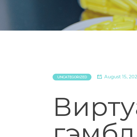
August 15, 20
UNCATEGORIZED
Вирту
гэмбл