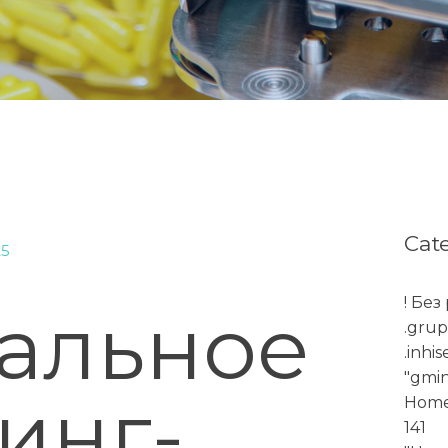
Cat
25
! Бе
альное
.grup
.inhi
"gmin
инг-
Homes
141