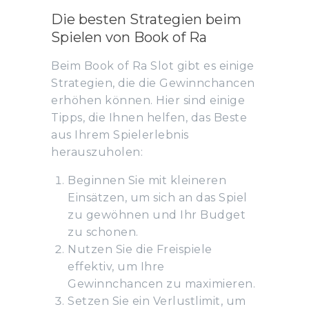
Die besten Strategien beim
Spielen von Book of Ra
Beim Book of Ra Slot gibt es einige
Strategien, die die Gewinnchancen
erhöhen können. Hier sind einige
Tipps, die Ihnen helfen, das Beste
aus Ihrem Spielerlebnis
herauszuholen:
Beginnen Sie mit kleineren
Einsätzen, um sich an das Spiel
zu gewöhnen und Ihr Budget
zu schonen.
Nutzen Sie die Freispiele
effektiv, um Ihre
Gewinnchancen zu maximieren.
Setzen Sie ein Verlustlimit, um