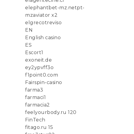
elagentecine.cl
elephantbet-mz.netpt-
mzaviator x2
elgrecotreviso
EN
English casino
ES
Escort1
exoneit.de
ey2ypvff3o
f1point0.com
Fairspin-casino
farma3
farmaci1
farmacia2
feelyourbody.ru 120
FinTech
fitago.ru 15