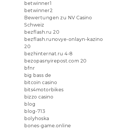
betwinner1
betwinner2
Bewertungen zu NV Casino
Schweiz
bezflash.ru 20
bezflash.runovye-onlayn-kazino
20
bezhinternat.ru 4-8
bezopasnyirepost.com 20
bfnr
big bass de
bitcoin casino
bits4motorbikes
bizzo casino
blog
blog-713
bolyhoska
bones-game.online