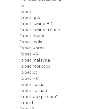
1x
1xbet
1xbet apk
1xbet casino BD
1xbet casino french
1xbet egypt
1xbet india
1xbet Korea
1xbet KR
1xbet malaysia
1xbet Morocco
1xbet pt
1xbet RU
1xbet russia
1xbet russian1
1xbet-apkph.com2
1xbet1
1xbet2