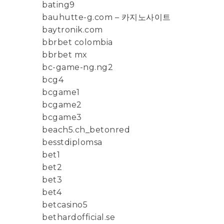
bating9
bauhutte-g.com – 카지노사이트
baytronik.com
bbrbet colombia
bbrbet mx
bc-game-ng.ng2
bcg4
bcgame1
bcgame2
bcgame3
beach5.ch_betonred
besstdiplomsa
bet1
bet2
bet3
bet4
betcasino5
bethardofficial.se