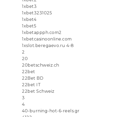
1xbet3
1xbet3231025
1xbet4
1xbet5
1xbetappph.com2
1xbetcasinoonline.com
1xslot.beregaevo.ru 4-8
2
20
20betschweiz.ch
22bet
22Bet BD
22bet IT
22bet Schweiz
3
4
40-burning-hot-6-reels.gr