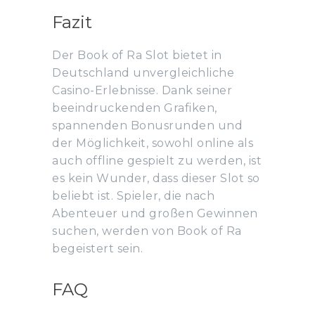
Fazit
Der Book of Ra Slot bietet in
Deutschland unvergleichliche
Casino-Erlebnisse. Dank seiner
beeindruckenden Grafiken,
spannenden Bonusrunden und
der Möglichkeit, sowohl online als
auch offline gespielt zu werden, ist
es kein Wunder, dass dieser Slot so
beliebt ist. Spieler, die nach
Abenteuer und großen Gewinnen
suchen, werden von Book of Ra
begeistert sein.
FAQ