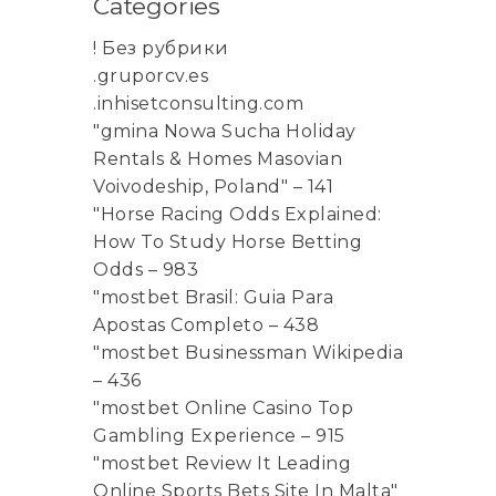
Categories
! Без рубрики
.gruporcv.es
.inhisetconsulting.com
"gmina Nowa Sucha Holiday
Rentals & Homes Masovian
Voivodeship, Poland" – 141
"Horse Racing Odds Explained:
How To Study Horse Betting
Odds – 983
"mostbet Brasil: Guia Para
Apostas Completo – 438
"mostbet Businessman Wikipedia
– 436
"mostbet Online Casino Top
Gambling Experience – 915
"mostbet Review It Leading
Online Sports Bets Site In Malta"