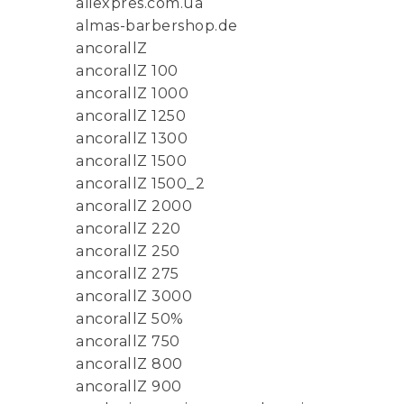
aliexpres.com.ua
almas-barbershop.de
ancorallZ
ancorallZ 100
ancorallZ 1000
ancorallZ 1250
ancorallZ 1300
ancorallZ 1500
ancorallZ 1500_2
ancorallZ 2000
ancorallZ 220
ancorallZ 250
ancorallZ 275
ancorallZ 3000
ancorallZ 50%
ancorallZ 750
ancorallZ 800
ancorallZ 900