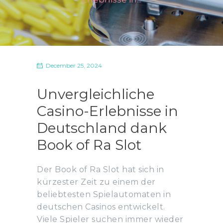
December 25, 2024
Unvergleichliche
Casino-Erlebnisse in
Deutschland dank
Book of Ra Slot
Der Book of Ra Slot hat sich in
kürzester Zeit zu einem der
beliebtesten Spielautomaten in
deutschen Casinos entwickelt.
Viele Spieler suchen immer wieder