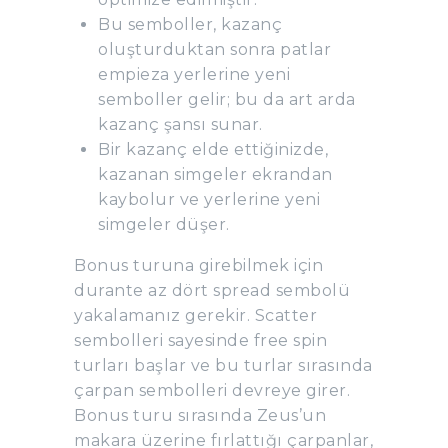
Bu semboller, kazanç
oluşturduktan sonra patlar
empieza yerlerine yeni
semboller gelir; bu da art arda
kazanç şansı sunar.
Bir kazanç elde ettiğinizde,
kazanan simgeler ekrandan
kaybolur ve yerlerine yeni
simgeler düşer.
Bonus turuna girebilmek için
durante az dört spread sembolü
yakalamanız gerekir. Scatter
sembolleri sayesinde free spin
turları başlar ve bu turlar sırasında
çarpan sembolleri devreye girer.
Bonus turu sırasında Zeus’un
makara üzerine fırlattığı çarpanlar,