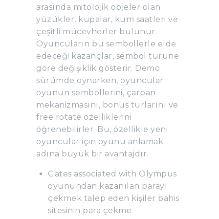
arasında mitolojik objeler olan
yüzükler, kupalar, kum saatleri ve
çeşitli mücevherler bulunur.
Oyuncuların bu sembollerle elde
edeceği kazançlar, sembol türüne
göre değişiklik gösterir. Demo
sürümde oynarken, oyuncular
oyunun sembollerini, çarpan
mekanizmasını, bonus turlarını ve
free rotate özelliklerini
öğrenebilirler. Bu, özellikle yeni
oyuncular için oyunu anlamak
adına büyük bir avantajdır.
Gates associated with Olympus
oyunundan kazanılan parayı
çekmek talep eden kişiler bahis
sitesinin para çekme