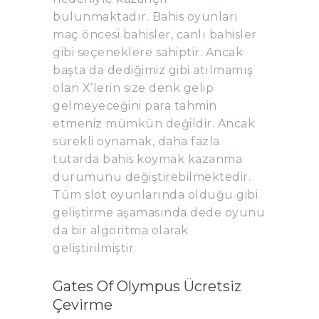
bulunmaktadır. Bahis oyunları
maç öncesi bahisler, canlı bahisler
gibi seçeneklere sahiptir. Ancak
başta da dediğimiz gibi atılmamış
olan X’lerin size denk gelip
gelmeyeceğini para tahmin
etmeniz mümkün değildir. Ancak
sürekli oynamak, daha fazla
tutarda bahis koymak kazanma
durumunu değiştirebilmektedir.
Tüm slot oyunlarında olduğu gibi
geliştirme aşamasında dede oyunu
da bir algoritma olarak
geliştirilmiştir.
Gates Of Olympus Ücretsiz
Çevirme