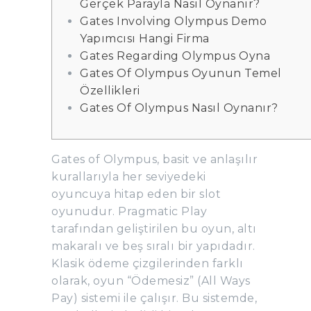
Gerçek Parayla Nasıl Oynanır?
Gates Involving Olympus Demo
Yapımcısı Hangi Firma
Gates Regarding Olympus Oyna
Gates Of Olympus Oyunun Temel
Özellikleri
Gates Of Olympus Nasıl Oynanır?
Gates of Olympus, basit ve anlaşılır
kurallarıyla her seviyedeki
oyuncuya hitap eden bir slot
oyunudur. Pragmatic Play
tarafından geliştirilen bu oyun, altı
makaralı ve beş sıralı bir yapıdadır.
Klasik ödeme çizgilerinden farklı
olarak, oyun “Ödemesiz” (All Ways
Pay) sistemi ile çalışır. Bu sistemde,