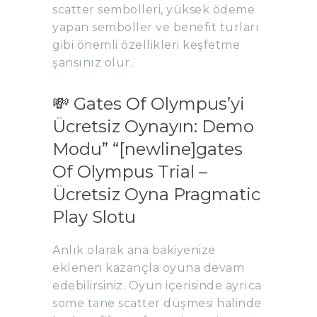
scatter sembolleri, yüksek ödeme
yapan semboller ve benefit turları
gibi önemli özellikleri keşfetme
şansınız olur.
💸 Gates Of Olympus’yi
Ücretsiz Oynayın: Demo
Modu” “[newline]gates
Of Olympus Trial –
Ücretsiz Oyna Pragmatic
Play Slotu
Anlık olarak ana bakiyenize
eklenen kazançla oyuna devam
edebilirsiniz. Oyun içerisinde ayrıca
some tane scatter düşmesi halinde