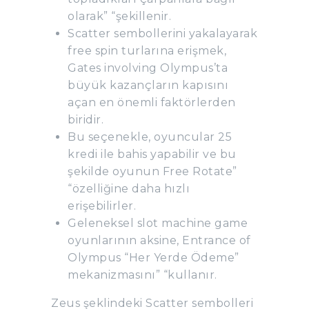
olarak” “şekillenir.
Scatter sembollerini yakalayarak
free spin turlarına erişmek,
Gates involving Olympus’ta
büyük kazançların kapısını
açan en önemli faktörlerden
biridir.
Bu seçenekle, oyuncular 25
kredi ile bahis yapabilir ve bu
şekilde oyunun Free Rotate”
“özelliğine daha hızlı
erişebilirler.
Geleneksel slot machine game
oyunlarının aksine, Entrance of
Olympus “Her Yerde Ödeme”
mekanizmasını” “kullanır.
Zeus şeklindeki Scatter sembolleri