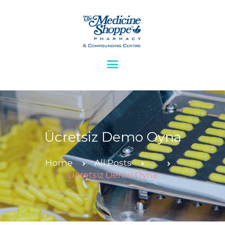
HOME
ABOUT
BLOG
SERVICES
CONTACTS
Ücretsiz Demo Oyna
Home
All Posts
...
Ücretsiz Demo Oyna