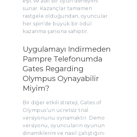
eşit ve adil bir oyun deneyimi
sunar. Kazançlar tamamen
rastgele olduğundan, oyuncular
her spin’de büyük bir ödül
kazanma şansına sahiptir.
Uygulamayı Indirmeden
Pampre Telefonumda
Gates Regarding
Olympus Oynayabilir
Miyim?
Bir diğer etkili strateji, Gates of
Olympus’un ücretsiz trial
versiyonunu oynamaktır. Demo
versiyonu, oyuncuların oyunun
dinamiklerini ve nasıl çalıştığını