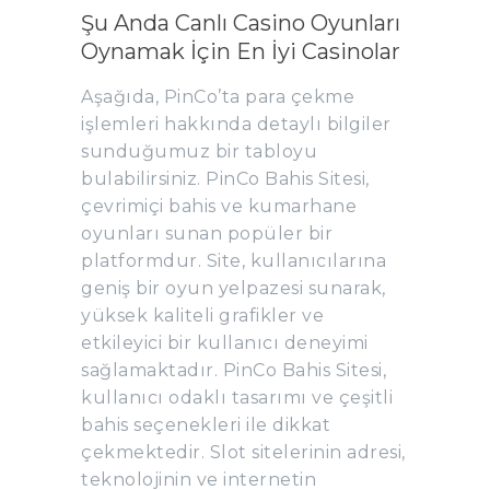
Şu Anda Canlı Casino Oyunları
Oynamak İçin En İyi Casinolar
Aşağıda, PinCo’ta para çekme
işlemleri hakkında detaylı bilgiler
sunduğumuz bir tabloyu
bulabilirsiniz. PinCo Bahis Sitesi,
çevrimiçi bahis ve kumarhane
oyunları sunan popüler bir
platformdur. Site, kullanıcılarına
geniş bir oyun yelpazesi sunarak,
yüksek kaliteli grafikler ve
etkileyici bir kullanıcı deneyimi
sağlamaktadır. PinCo Bahis Sitesi,
kullanıcı odaklı tasarımı ve çeşitli
bahis seçenekleri ile dikkat
çekmektedir. Slot sitelerinin adresi,
teknolojinin ve internetin