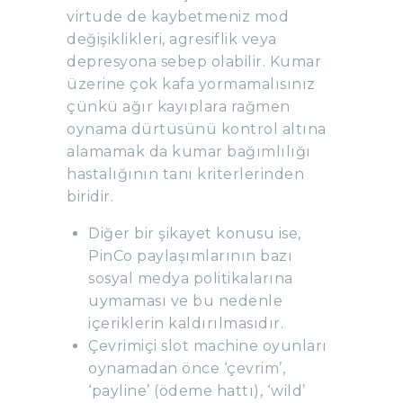
virtude de kaybetmeniz mod
değişiklikleri, agresiflik veya
depresyona sebep olabilir. Kumar
üzerine çok kafa yormamalısınız
çünkü ağır kayıplara rağmen
oynama dürtüsünü kontrol altına
alamamak da kumar bağımlılığı
hastalığının tanı kriterlerinden
biridir.
Diğer bir şikayet konusu ise,
PinCo paylaşımlarının bazı
sosyal medya politikalarına
uymaması ve bu nedenle
içeriklerin kaldırılmasıdır.
Çevrimiçi slot machine oyunları
oynamadan önce ‘çevrim’,
‘payline’ (ödeme hattı), ‘wild’