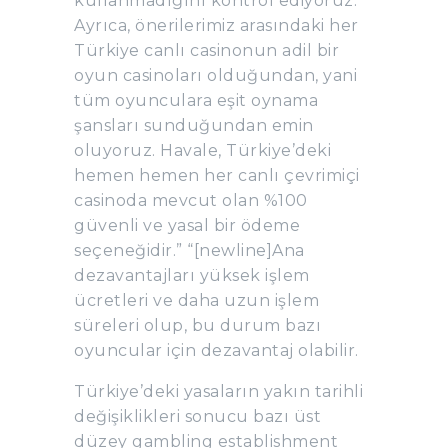
kullanmadığını kontrol ediyoruz.
Ayrıca, önerilerimiz arasındaki her
Türkiye canlı casinonun adil bir
oyun casinoları olduğundan, yani
tüm oyunculara eşit oynama
şansları sunduğundan emin
oluyoruz. Havale, Türkiye’deki
hemen hemen her canlı çevrimiçi
casinoda mevcut olan %100
güvenli ve yasal bir ödeme
seçeneğidir.” “[newline]Ana
dezavantajları yüksek işlem
ücretleri ve daha uzun işlem
süreleri olup, bu durum bazı
oyuncular için dezavantaj olabilir.
Türkiye’deki yasaların yakın tarihli
değişiklikleri sonucu bazı üst
düzey gambling establishment