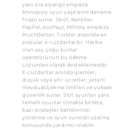
yanı sıra piyango empieza
Monopoly oyun çeşitlerini deneme
fırsatı sunar. Skrill, Neteller,
PayPal, ecoPayz, MiFinity empieza
MuchBetter, Türkler arasında en
popüler e-cüzdanlardır. Harika
olan şey, çoğu kumar
operatörünün bu ödeme
çözümleri olarak desteklemesidir.
E-cüzdanlar anında işlemler,
düşük veya sıfır ücretler, yeterli
mevduat/çekme limitleri ve yüksek
güvenlik sunar. Slot oyunları şans
temelli oyunlar olmakla birlikte,
bazı stratejiler bahislerinizi
yönetme ve oyun sürenizi uzatma
konusunda yardımcı olabilir.