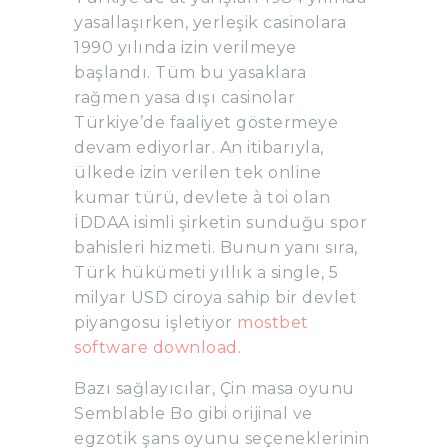
yasallaşırken, yerleşik casinolara
1990 yılında izin verilmeye
başlandı. Tüm bu yasaklara
rağmen yasa dışı casinolar
Türkiye’de faaliyet göstermeye
devam ediyorlar. An itibarıyla,
ülkede izin verilen tek online
kumar türü, devlete à toi olan
İDDAA isimli şirketin sunduğu spor
bahisleri hizmeti. Bunun yanı sıra,
Türk hükümeti yıllık a single, 5
milyar USD ciroya sahip bir devlet
piyangosu işletiyor
mostbet
software download
.
Bazı sağlayıcılar, Çin masa oyunu
Semblable Bo gibi orijinal ve
egzotik şans oyunu seçeneklerinin