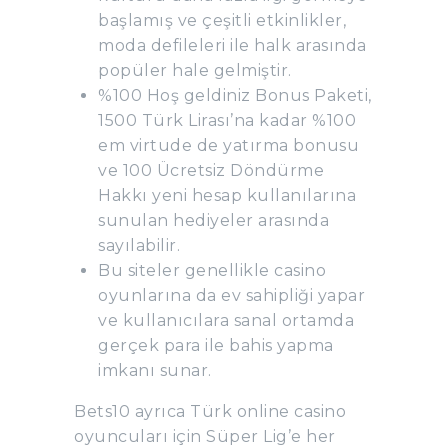
başlamış ve çeşitli etkinlikler,
moda defileleri ile halk arasında
popüler hale gelmiştir.
%100 Hoş geldiniz Bonus Paketi,
1500 Türk Lirası’na kadar %100
em virtude de yatırma bonusu
ve 100 Ücretsiz Döndürme
Hakkı yeni hesap kullanılarına
sunulan hediyeler arasında
sayılabilir.
Bu siteler genellikle casino
oyunlarına da ev sahipliği yapar
ve kullanıcılara sanal ortamda
gerçek para ile bahis yapma
imkanı sunar.
Bets10 ayrıca Türk online casino
oyuncuları için Süper Lig’e her