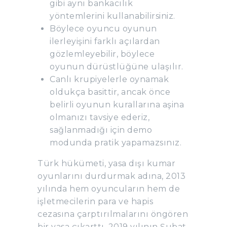
gibi aynı bankacılık
yöntemlerini kullanabilirsiniz.
Böylece oyuncu oyunun
ilerleyişini farklı açılardan
gözlemleyebilir, böylece
oyunun dürüstlüğüne ulaşılır.
Canlı krupiyelerle oynamak
oldukça basittir, ancak önce
belirli oyunun kurallarına aşina
olmanızı tavsiye ederiz,
sağlanmadığı için demo
modunda pratik yapamazsınız.
Türk hükümeti, yasa dışı kumar
oyunlarını durdurmak adına, 2013
yılında hem oyuncuların hem de
işletmecilerin para ve hapis
cezasına çarptırılmalarını öngören
bir yasa çıkarttı. 2019 yılının Şubat