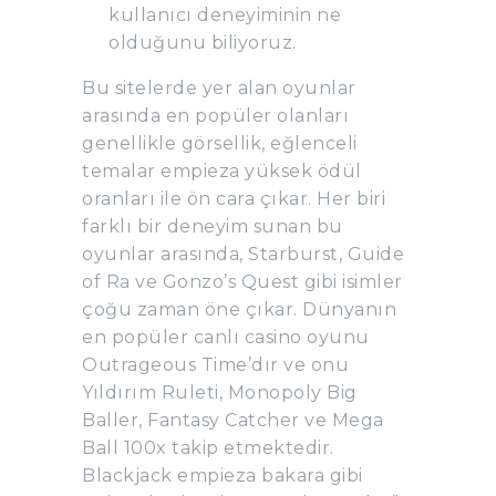
kullanıcı deneyiminin ne
olduğunu biliyoruz.
Bu sitelerde yer alan oyunlar
arasında en popüler olanları
genellikle görsellik, eğlenceli
temalar empieza yüksek ödül
oranları ile ön cara çıkar. Her biri
farklı bir deneyim sunan bu
oyunlar arasında, Starburst, Guide
of Ra ve Gonzo’s Quest gibi isimler
çoğu zaman öne çıkar. Dünyanın
en popüler canlı casino oyunu
Outrageous Time’dır ve onu
Yıldırım Ruleti, Monopoly Big
Baller, Fantasy Catcher ve Mega
Ball 100x takip etmektedir.
Blackjack empieza bakara gibi