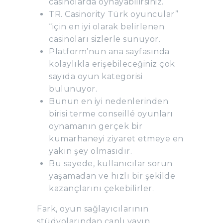
casinolarda oynayabilirsiniz.
TR. Casinority Türk oyuncular”
“için en iyi olarak belirlenen
casinoları sizlerle sunuyor.
Platform’nun ana sayfasında
kolaylıkla erişebileceğiniz çok
sayıda oyun kategorisi
bulunuyor.
Bunun en iyi nedenlerinden
birisi terme conseillé oyunları
oynamanın gerçek bir
kumarhaneyi ziyaret etmeye en
yakın şey olmasıdır.
Bu sayede, kullanıcılar sorun
yaşamadan ve hızlı bir şekilde
kazançlarını çekebilirler.
Fark, oyun sağlayıcılarının
stüdyolarından canlı yayın